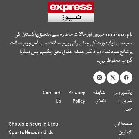
express.pk
خبروں اور حالات حاضرہ سے متعلق پاکستان کی
سب سے زیادہ وزٹ کی جانے والی ویب سائٹ ہے۔ اس ویب سائٹ
پر شائع شدہ تمام مواد کے جملہ حقوق بحق ایکسپریس میڈیا
گروپ محفوظ ہیں۔
ایکسپریس
ضابطہ
Privacy
Contact
کے بارے
اخلاق
Policy
Us
میں
صفحۂ اول
Showbiz News in Urdu
تازہ ترین
Sports News in Urdu