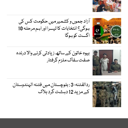
آزاد جموں و کشمیر میں حکومت کس کی
ہوگی؟ انتخابات کا تیسرا اور اہم مرحلہ 10
اگست کو ہوگا
بیوہ خاتون کے ساتھ زیادتی کرنے والا درندہ
صفت سفاک ملزم گرفتار
ردالفتنہ-3 : بلوچستان میں فتنہ الہندوستان
کے مزید 12 دہشت گرد ہلاک