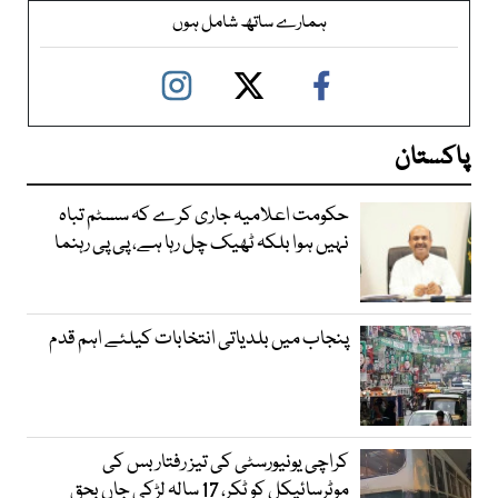
ہمارے ساتھ شامل ہوں
پاکستان
حکومت اعلامیہ جاری کرے کہ سسٹم تباہ
نہیں ہوا بلکہ ٹھیک چل رہا ہے، پی پی رہنما
پنجاب میں بلدیاتی انتخابات کیلئے اہم قدم
کراچی یونیورسٹی کی تیز رفتار بس کی
موٹرسائیکل کو ٹکر، 17 سالہ لڑکی جاں بحق