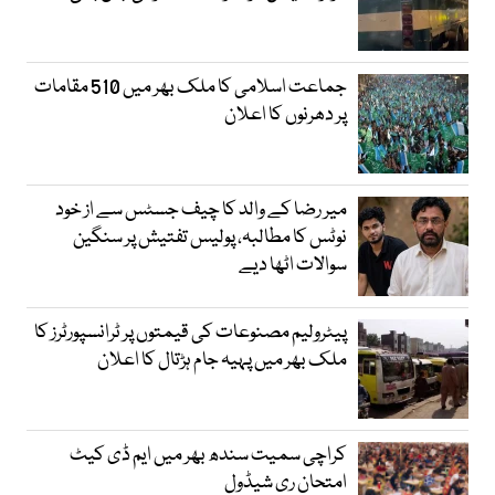
جماعت اسلامی کا ملک بھر میں 510 مقامات
پر دھرنوں کا اعلان
میر رضا کے والد کا چیف جسٹس سے از خود
نوٹس کا مطالبہ، پولیس تفتیش پر سنگین
سوالات اٹھا دیے
پیٹرولیم مصنوعات کی قیمتوں پر ٹرانسپورٹرز کا
ملک بھر میں پہیہ جام ہڑتال کا اعلان
کراچی سمیت سندھ بھر میں ایم ڈی کیٹ
امتحان ری شیڈول