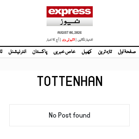
AUGUST 06, 2026
اشتہار لگائیں |
لائیو ٹی وی
| آج کا اخبار
صفحۂ اول
تازہ ترین
کھیل
خاص خبریں
پاکستان
انٹر نیشنل
ٹا
TOTTENHAN
No Post found