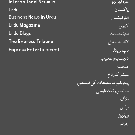
غزہ لہو لہو
International News in
پاکستان
Urdu
Business News in Urdu
انٹر نیشنل
Urdu Magazine
کھیل
Urdu Blogs
انٹرٹینمنٹ
The Express Tribune
لائف اسٹائل
Express Entertainment
ٹاپ ٹرینڈ
دلچسپ و عجیب
صحت
سونے کے نرخ
پیٹرولیم مصنوعات کی قیمتیں
سائنس و ٹیکنالوجی
بلاگ
بزنس
ویڈیوز
جرائم