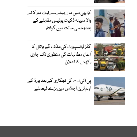
کراچی میں ماں بیٹے سے لوٹ مار کرنے
والا مبینہ ڈکیت پولیس مقابلے کے
بعد زخمی حالت میں گرفتار
گڈز ٹرانسپورٹ کی ملک گیر ہڑتال کا
آغاز، مطالبات کی منظوری تک جاری
رکھنے کا اعلان
پی آئی اے کی نجکاری کے بعد بورڈ کے
اہم ترین اجلاس میں بڑے فیصلے