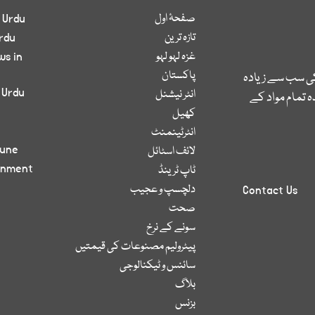
صفحۂ اول
 Urdu
تازہ ترین
rdu
غزہ لہو لہو
ws in
پاکستان
کی سب سے زیادہ
 Urdu
انٹر نیشنل
 تمام مواد کے
کھیل
انٹرٹینمنٹ
bune
لائف اسٹائل
inment
ٹاپ ٹرینڈ
دلچسپ و عجیب
Contact Us
صحت
سونے کے نرخ
پیٹرولیم مصنوعات کی قیمتیں
سائنس و ٹیکنالوجی
بلاگ
بزنس