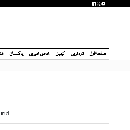
صفحۂ اول
تازہ ترین
کھیل
خاص خبریں
پاکستان
انٹ
und