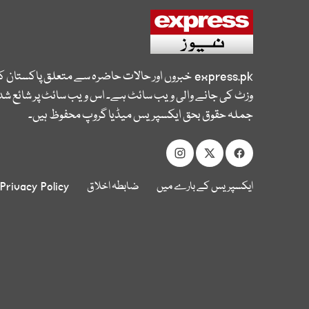
express.pk
خبروں اور حالات حاضرہ سے متعلق پاکستان 
وزٹ کی جانے والی ویب سائٹ ہے۔ اس ویب سائٹ پر شائع شدہ
جملہ حقوق بحق ایکسپریس میڈیا گروپ محفوظ ہیں۔
ایکسپریس کے بارے میں
ضابطہ اخلاق
Privacy Policy