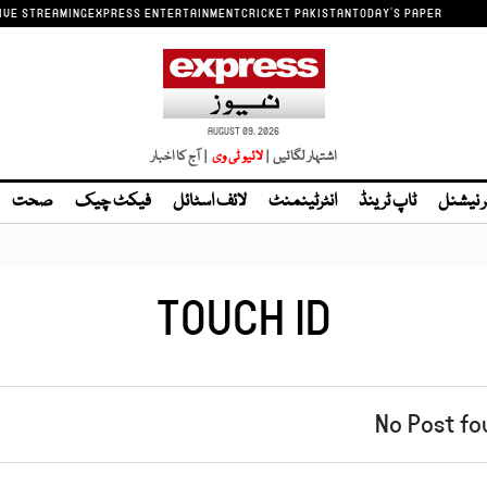
IVE STREAMING
EXPRESS ENTERTAINMENT
CRICKET PAKISTAN
TODAY'S PAPER
AUGUST 09, 2026
اشتہار لگائیں |
| آج کا اخبار
ر نیشنل
ٹاپ ٹرینڈ
انٹرٹینمنٹ
لائف اسٹائل
فیکٹ چیک
صحت
TOUCH ID
No Post fo