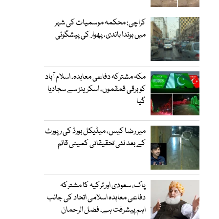
کراچی: محکمہ موسمیات کی شہر
میں بوندا باندی، پھوار کی پیشگوئی
مکہ مشترکہ دفاعی معاہدہ، اسلام آباد
کو برقی قمقموں، اسکرینز سے سجادیا
گیا
میر رضا کیس، میڈیکل بورڈ کی رپورٹ
کے بعد نئی تحقیقاتی کمیٹی قائم
پاک، سعودی اور ترکیہ کا مشترکہ
دفاعی معاہدہ اسلامی اتحاد کی جانب
اہم پیشرفت ہے، فضل الرحمان