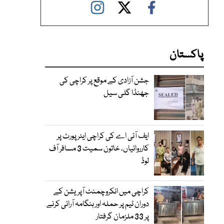
پاکستان
جشن آزادی کے موقع پر کراچی کی
جھنڈا گلی سیل
ایف آئی اے کی کراچی ایئرپورٹ پر
کارروائیاں، خاتون سمیت 3 مسافر آف
لوڈ
کراچی میں انکروچمنٹ آپریشن کے
دوران ٹیم پر حملہ اور ہنگامہ آرائی کرنے
پر 33 ملزمان گرفتار