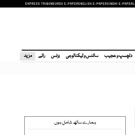
EXPRESS TRIBUNE
URDU E-PAPER
ENGLISH E-PAPER
SINDHI E-PAPER
L
دلچسپ و عجیب
سائنس و ٹیکنالوجی
بزنس
رائے
مزید
ہمارے ساتھ شامل ہوں