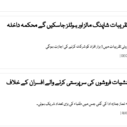
قریبات شاپنگ مالز اور ہوٹلز جاسکیں گے محکمہ داخلہ
منشیات فروشوں کی سرپرستی کرنے والے افسران کے خلاف
انہ نماز جنازہ ادا کی گئی جس میں طلباء کی بڑی تعداد شریک ہوئی۔