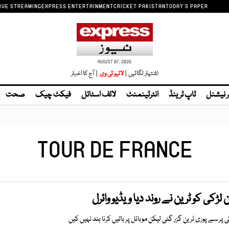
IVE STREAMING
EXPRESS ENTERTAINMENT
CRICKET PAKISTAN
TODAY'S PAPER
AUGUST 07, 2026
اشتہار لگائیں |
| آج کا اخبار
ر نیشنل
ٹاپ ٹرینڈ
انٹرٹینمنٹ
لائف اسٹائل
فیکٹ چیک
صحت
TOUR DE FRANCE
لڑکی کو ٹرین نے روند دیا ویڈیو وائرل
ی پر سے پوری ٹرین گزر گئی لیکن موبائل پر باتیں کرنا بند نہیں کیں