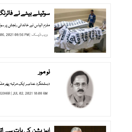
سوتیلے بیٹے نے فائرنگ 
ملزم الیاس نے خاندانی رنجش پر سوتی
ویب ڈیسک
| JUL 06, 2021 08:56 PM |
نو مور
دہشتگرد عناصر ایک مرتبہ پھر ملک
 GOHAR
| JUL 02, 2021 10:08 AM |
اپوزیشن کی بات سے اتفا