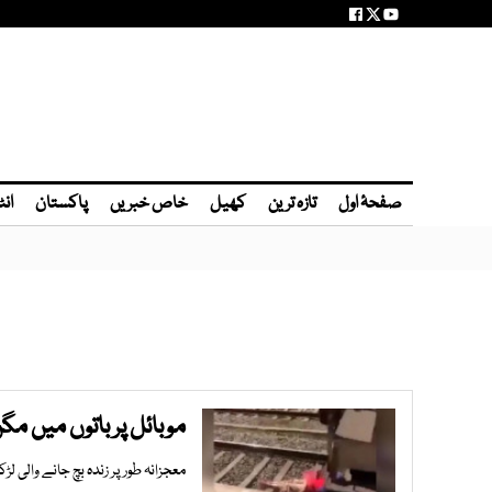
صفحۂ اول
تازہ ترین
کھیل
خاص خبریں
پاکستان
انٹ
موبائل پر باتوں میں مگن 
معجزانہ طور پر زندہ بچ جانے والی لڑک