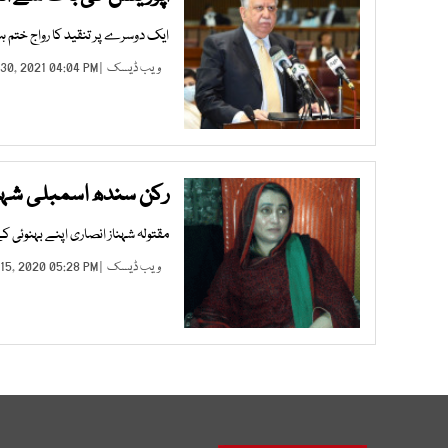
ایک دوسرے پر تنقید کا رواج ختم 
ویب ڈیسک
| JUN 30, 2021 04:04 PM |
رکن سندھ اسمبلی شہن
مقتولہ شہناز انصاری اپنے بہنوئی 
ویب ڈیسک
| FEB 15, 2020 05:28 PM |