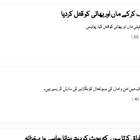
کرکے ماں اور بھائی کو قتل کردیا
لی ماں اور بھائی کو قتل کیا، پولیس
 میں امن و امان کی صورتحال کو بگاڑنے کی سازش کر رہے ہیں۔
MJ
ق کرتا ہوں کہ بجٹ کو بہتر بنانا چاہیے وزیرخزانہ