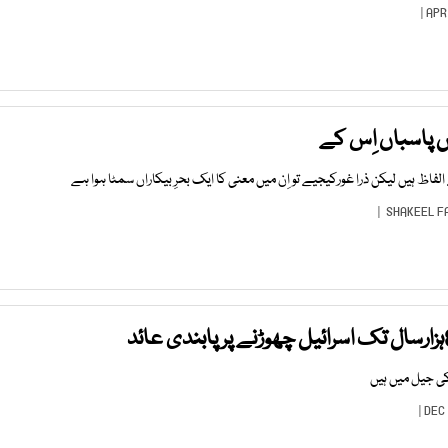
ں پاسباں اِس کے
الفاظ ہیں لیکن ذرا غورکیجیے تو اِن میں معنی کا ایک بحرِ بیکاراں سمٹا ہوا ہے
SHAKEEL F