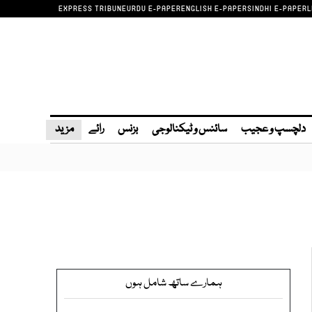
EXPRESS TRIBUNE
URDU E-PAPER
ENGLISH E-PAPER
SINDHI E-PAPER
L
دلچسپ و عجیب
سائنس و ٹیکنالوجی
بزنس
رائے
مزید
ہمارے ساتھ شامل ہوں