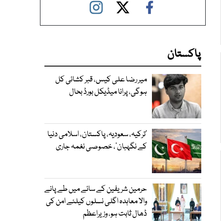
پاکستان
میر رضا علی کیس، قبر کشائی کل
ہوگی، پرانا میڈیکل بورڈ بحال
‘ترکیہ، سعودیہ، پاکستان، اسلامی دنیا
کے نگہبان’، خصوصی نغمہ جاری
حرمین شریفین کے سائے میں طے پانے
والا معاہدہ اگلی نسلوں کیلئے امن کی
ڈھال ثابت ہو، وزیراعظم