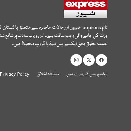
express.pk
خبروں اور حالات حاضرہ سے متعلق پاکستان 
وزٹ کی جانے والی ویب سائٹ ہے۔ اس ویب سائٹ پر شائع شدہ
جملہ حقوق بحق ایکسپریس میڈیا گروپ محفوظ ہیں۔
ایکسپریس کے بارے میں
ضابطہ اخلاق
Privacy Policy