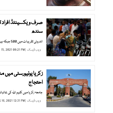
صرف ویکسینٹڈ افراد ت
سندھ
اندرونی تقریبات میں 500 جبکہ بیرونی تقریبات میں 1 ہزار افراد کو شرکت کرنے کی اجازت ہوگی
ویب ڈیسک
| DEC 15, 2021 08:21 PM |
زکریا یونیورسٹی میں 
احتجاج
جامعہ زکریا میں کلیم اللہ کی غائب
ویب ڈیسک
| AUG 16, 2021 12:31 PM |