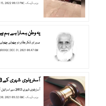
ویب ڈیسک
| APR 15, 2022 08:13 PM |
یہ وطن ہمارا ہے ہم ہی
صبر اور شْکر بظاہر دو چھوٹے چھوٹے 
AROOQI
| DEC 31, 2021 08:47 AM |
آسٹریلوی شہری کے 8ہزارسال تک اسرائیل چھوڑنے پرپابندی عائد
آسڑیلوی شہری 2013 سے اسرائیل کی جیل میں ہیں
ویب ڈیسک
| DEC 30, 2021 09:32 AM |