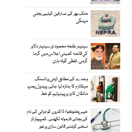
ملک بھر کے صارفین کیلیے بجلی
مہنگی
سینیٹر طلحہ محمود اور سینیٹر دلاور
کی قائمہ کمیٹی اجلاس میں گرما
گرمی، لفظی گولہ باری
وعدے کے مطابق ڈیلی پرائسنگ
میکانزم کا جائزہ لیا جائے، پیٹرول پمپ
مالکان کا وزیرپیٹرولیم کو خط
خیبرپختونخوا؛ ڈاکٹروں کو دوائی کے نام
کے بجائے فارمولہ لکھنے، کمپیوٹرائز
نسخے کیلئے قانون سازی پرغور