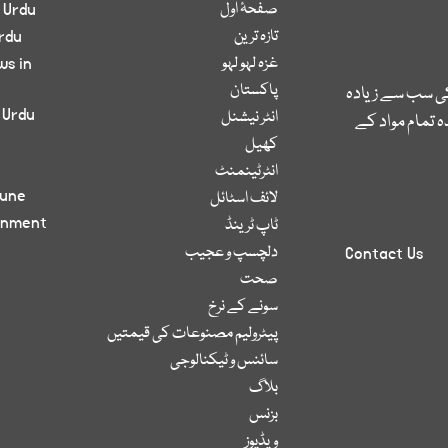
صفحۂ اول
 Urdu
تازہ ترین
rdu
غزہ لہو لہو
ws in
پاکستان
کی سب سے زیادہ
 Urdu
انٹر نیشنل
 تمام مواد کے
کھیل
انٹرٹینمنٹ
bune
لائف اسٹائل
inment
ٹاپ ٹرینڈ
دلچسپ و عجیب
Contact Us
صحت
سونے کے نرخ
پیٹرولیم مصنوعات کی قیمتیں
سائنس و ٹیکنالوجی
بلاگ
بزنس
ویڈیوز