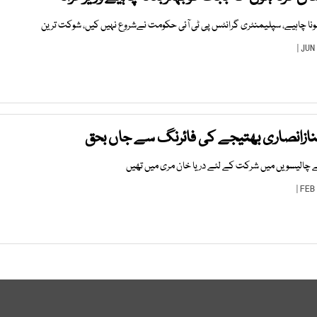
ہونا چاہیے، سپلیمنٹری گرانٹس پی ٹی آئی حکومت نےشروع نہیں کیں، شوکت ترین
ازانصاری بھتیجے کی فائرنگ سے جاں بحق
کے چالیسویں میں شرکت کے لئے دریا خان مری میں تھیں