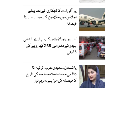
پی آئی اے کا نجکاری کے بعد پہلے
اجلاس میں ملازمین کے حوالے سے بڑا
فیصلہ
’غریبوں اور لاوارثوں کے سہارے‘ ایدھی
ہومز کے دفتر میں 65 لاکھ روپے کی
ڈکیتی
پاکستان، سعودی عرب، ترکیہ کا
دفاعی معاہدہ امت مسلمہ کی تاریخ
کا فیصلہ کن موڑ ہے، مریم نواز