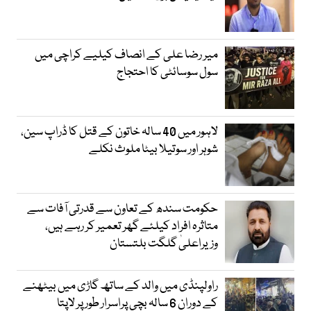
میر رضا علی کے انصاف کیلیے کراچی میں
سول سوسائٹی کا احتجاج
لاہور میں 40 سالہ خاتون کے قتل کا ڈراپ سین،
شوہر اور سوتیلا بیٹا ملوث نکلے
حکومت سندھ کے تعاون سے قدرتی آفات سے
متاثرہ افراد کیلئے گھر تعمیر کر رہے ہیں،
وزیراعلیٰ گلگت بلتستان
راولپنڈی میں والد کے ساتھ گاڑی میں بیٹھنے
کے دوران 6 سالہ بچی پراسرار طور پر لاپتا