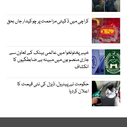
کراچی میں ڈکیتی مزاحمت پر چوکیدار جاں بحق
خیبرپختونخوا میں عالمی بینک کے تعاون سے
جاری منصوبوں میں مبینہ بے ضابطگیوں کا
انکشاف
حکومت نے پیٹرول، ڈیزل کی نئی قیمت کا
اعلان کردیا