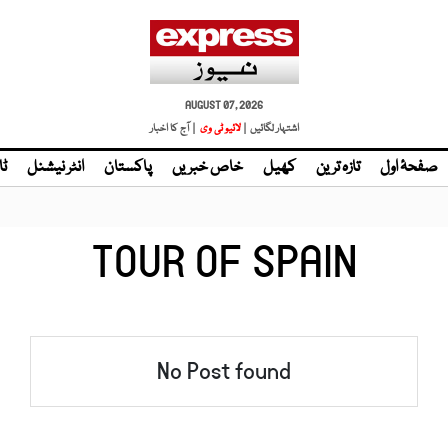
AUGUST 07, 2026
اشتہار لگائیں |
| آج کا اخبار
صفحۂ اول
تازہ ترین
کھیل
خاص خبریں
پاکستان
انٹر نیشنل
ٹا
TOUR OF SPAIN
No Post found