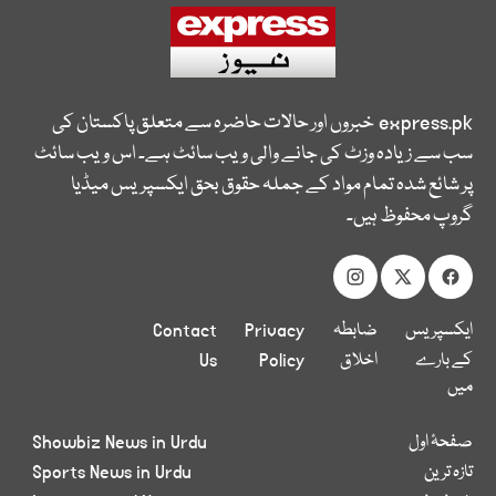
express.pk
خبروں اور حالات حاضرہ سے متعلق پاکستان کی
سب سے زیادہ وزٹ کی جانے والی ویب سائٹ ہے۔ اس ویب سائٹ
پر شائع شدہ تمام مواد کے جملہ حقوق بحق ایکسپریس میڈیا
گروپ محفوظ ہیں۔
ایکسپریس
ضابطہ
Privacy
Contact
کے بارے
اخلاق
Policy
Us
میں
صفحۂ اول
Showbiz News in Urdu
تازہ ترین
Sports News in Urdu