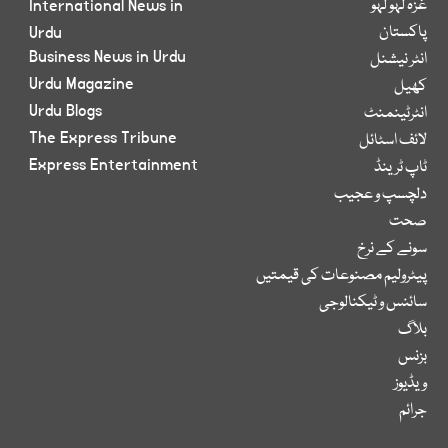
غزہ لہو لہو
International News in
پاکستان
Urdu
Business News in Urdu
انٹر نیشنل
Urdu Magazine
کھیل
Urdu Blogs
انٹرٹینمنٹ
The Express Tribune
لائف اسٹائل
Express Entertainment
ٹاپ ٹرینڈ
دلچسپ و عجیب
صحت
سونے کے نرخ
پیٹرولیم مصنوعات کی قیمتیں
سائنس و ٹیکنالوجی
بلاگ
بزنس
ویڈیوز
جرائم