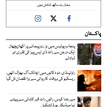
ہمارے ساتھ شامل ہوں
پاکستان
پنجاب پولیس میں بڑے پیمانے پر اکھاڑ پچھاڑ،
ایک درجن سے زائد ڈی ایس پیز کی تقرری اور
تبادلے
راولپنڈی، دو دکانوں میں اچانک آگ بھڑک اٹھی،
ریسکیو کی بروقت کارروائی سے بڑا نقصان ٹل گیا
میر رضا کیس، راتوں رات قبر کشائی سے پہلے
نیا میڈیکل بورڈ تشکیل