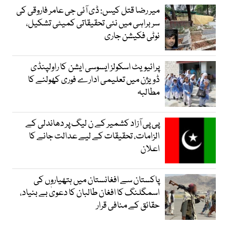
میر رضا قتل کیس: ڈی آئی جی عامر فاروقی کی
سربراہی میں نئی تحقیقاتی کمیٹی تشکیل،
نوٹی فکیشن جاری
پرائیویٹ اسکولز ایسوسی ایشن کا راولپنڈی
ڈویژن میں تعلیمی ادارے فوری کھولنے کا
مطالبہ
پی پی آزاد کشمیر کے ن لیگ پر دھاندلی کے
الزامات، تحقیقات کے لیے عدالت جانے کا
اعلان
پاکستان سے افغانستان میں ہتھیاروں کی
اسمگلنگ کا افغان طالبان کا دعویٰ بے بنیاد،
حقائق کے منافی قرار