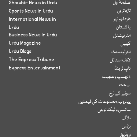
صفحۂ اول
Showbiz News in Urdu
تازہ ترین
Sports News in Urdu
غزہ لہو لہو
International News in
پاکستان
Urdu
Business News in Urdu
انٹر نیشنل
Urdu Magazine
کھیل
Urdu Blogs
انٹرٹینمنٹ
The Express Tribune
لائف اسٹائل
Express Entertainment
ٹاپ ٹرینڈ
دلچسپ و عجیب
صحت
سونے کے نرخ
پیٹرولیم مصنوعات کی قیمتیں
سائنس و ٹیکنالوجی
بلاگ
بزنس
ویڈیوز