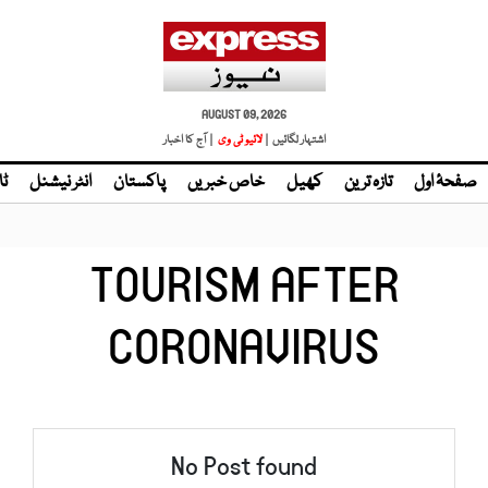
AUGUST 09, 2026
اشتہار لگائیں |
| آج کا اخبار
صفحۂ اول
تازہ ترین
کھیل
خاص خبریں
پاکستان
انٹر نیشنل
ٹا
TOURISM AFTER
CORONAVIRUS
No Post found