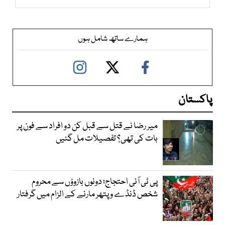
ہمارے ساتھ شامل ہوں
پاکستان
میر رضا نے قتل سے قبل کن دو افراد سے فون پر
بات کی تھی؟ تفصیلات مل گئیں
پی ٹی آئی احتجاج؛ دونوں بازوؤں سے محروم
شخص ڈنڈے و پتھر مارنے کے الزام میں گرفتار