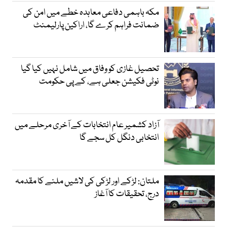
مکہ باہمی دفاعی معاہدہ خطے میں امن کی
ضمانت فراہم کرے گا، اراکین پارلیمنٹ
تحصیل غازی کو وفاق میں شامل نہیں کیا گیا
نوٹی فکیشن جعلی ہے، کے پی حکومت
آزاد کشمیر عام انتخابات کے آخری مرحلے میں
انتخابی دنگل کل سجے گا
ملتان: لڑکے اور لڑکی کی لاشیں ملنے کا مقدمہ
درج، تحقیقات کا آغاز