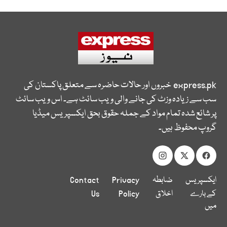
express.pk
خبروں اور حالات حاضرہ سے متعلق پاکستان کی
سب سے زیادہ وزٹ کی جانے والی ویب سائٹ ہے۔ اس ویب سائٹ
پر شائع شدہ تمام مواد کے جملہ حقوق بحق ایکسپریس میڈیا
گروپ محفوظ ہیں۔
ایکسپریس
ضابطہ
Privacy
Contact
کے بارے
اخلاق
Policy
Us
میں