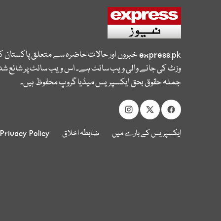
express.pk
خبروں اور حالات حاضرہ سے متعلق پاکستان 
وزٹ کی جانے والی ویب سائٹ ہے۔ اس ویب سائٹ پر شائع شدہ
جملہ حقوق بحق ایکسپریس میڈیا گروپ محفوظ ہیں۔
ایکسپریس کے بارے میں
ضابطہ اخلاق
Privacy Policy