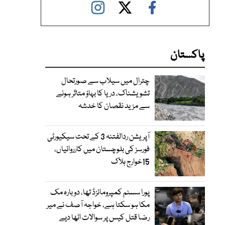
پاکستان
چترال میں سیلاب سے صورتحال
تشویشناک، دریا کا بہاؤ متاثر ہونے
سے مزید نقصان کا خدشہ
آپریشن ردالفتنہ 3 کے تحت سیکیورٹی
فورسز کی بلوچستان میں کارروائیاں،
15خوارج ہلاک
پورا سسٹم کمپرومائزڈ تھا، دوبارہ مک
مکا ہو سکتا ہے، خواجہ آصف نے میر
رضا قتل کیس پر سوالات اٹھا دیے