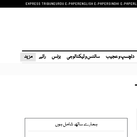
EXPRESS TRIBUNE
URDU E-PAPER
ENGLISH E-PAPER
SINDHI E-PAPER
L
دلچسپ و عجیب
سائنس و ٹیکنالوجی
بزنس
رائے
مزید
ہمارے ساتھ شامل ہوں