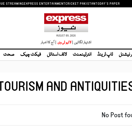
IVE STREAMING
EXPRESS ENTERTAINMENT
CRICKET PAKISTAN
TODAY'S PAPER
AUGUST 09, 2026
اشتہار لگائیں |
لائیو ٹی وی
| آج کا اخبار
ر نیشنل
ٹاپ ٹرینڈ
انٹرٹینمنٹ
لائف اسٹائل
فیکٹ چیک
صحت
TOURISM AND ANTIQUITIE
No Post fo