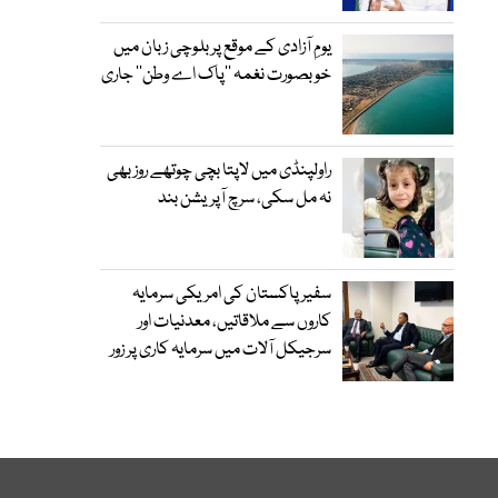
یومِ آزادی کے موقع پر بلوچی زبان میں
خوبصورت نغمہ ’’پاک اے وطن‘‘ جاری
راولپنڈی میں لاپتا بچی چوتھے روز بھی
نہ مل سکی، سرچ آپریشن بند
سفیر پاکستان کی امریکی سرمایہ
کاروں سے ملاقاتیں، معدنیات اور
سرجیکل آلات میں سرمایہ کاری پر زور