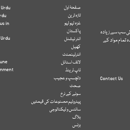
صفحۂ اول
 Urdu
تازہ ترین
rdu
غزہ لہو لہو
ws in
پاکستان
کی سب سے زیادہ
 Urdu
انٹر نیشنل
 تمام مواد کے
کھیل
انٹرٹینمنٹ
bune
لائف اسٹائل
inment
ٹاپ ٹرینڈ
دلچسپ و عجیب
Contact Us
صحت
سونے کے نرخ
پیٹرولیم مصنوعات کی قیمتیں
سائنس و ٹیکنالوجی
بلاگ
بزنس