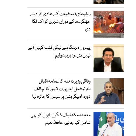
راولپنڈی؛ منشیات کے عادی افراد نے
جھگڑے کے دوران شہری کو آگ لگا
دی
پیٹرول مہنگا ہے لیکن قلت کہیں آنے
نہیں دی، وزیر پیٹرولیم
وفاقی وزیر داخلہ کا علامہ اقبال
انٹرنیشنل ایئرپورٹ لاہور کا اچانک
دورہ، امیگریشن پراسیس کا جائزہ لیا
معاہدہ مکہ نیک شگون، ایران کو بھی
شامل کیا جائے، حافظ نعیم