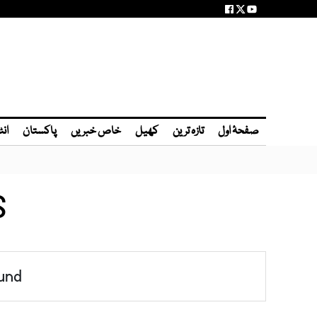
صفحۂ اول
تازہ ترین
کھیل
خاص خبریں
پاکستان
انٹ
S
und