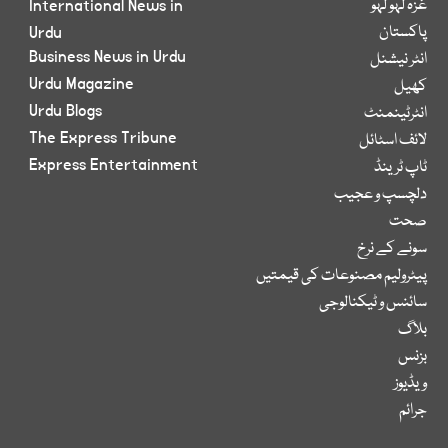
غزہ لہو لہو
International News in
پاکستان
Urdu
Business News in Urdu
انٹر نیشنل
Urdu Magazine
کھیل
Urdu Blogs
انٹرٹینمنٹ
The Express Tribune
لائف اسٹائل
Express Entertainment
ٹاپ ٹرینڈ
دلچسپ و عجیب
صحت
سونے کے نرخ
پیٹرولیم مصنوعات کی قیمتیں
سائنس و ٹیکنالوجی
بلاگ
بزنس
ویڈیوز
جرائم