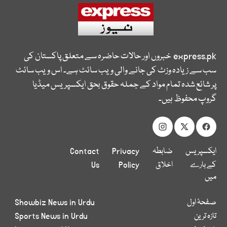
express.pk
خبروں اور حالات حاضرہ سے متعلق پاکستان کی
سب سے زیادہ وزٹ کی جانے والی ویب سائٹ ہے۔ اس ویب سائٹ
پر شائع شدہ تمام مواد کے جملہ حقوق بحق ایکسپریس میڈیا
گروپ محفوظ ہیں۔
ایکسپریس
ضابطہ
Privacy
Contact
کے بارے
اخلاق
Policy
Us
میں
صفحۂ اول
Showbiz News in Urdu
تازہ ترین
Sports News in Urdu