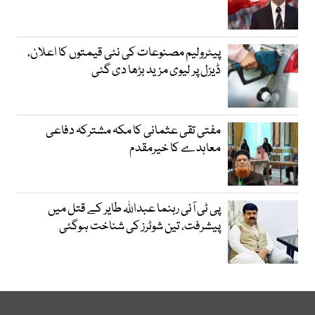
پیٹرولیم مصنوعات کی نئی قیمتوں کا اعلان،
ڈیزل پر لیوی مزید بڑھا دی گئی
مفتی تقی عثمانی کا مکہ مشترکہ دفاعی
معاہدے کا خیرمقدم
پی ٹی آئی رہنما عبداللہ طایر کے قتل میں
پیشرفت، تین شوٹرز کی شناخت ہوگئی