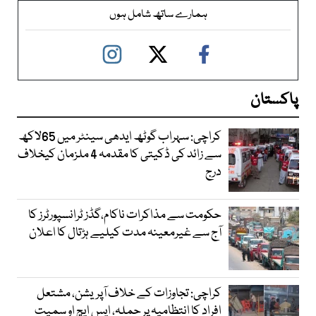
ہمارے ساتھ شامل ہوں
پاکستان
کراچی: سہراب گوٹھ ایدھی سینٹر میں 65لاکھ
سے زائد کی ڈکیتی کا مقدمہ 4 ملزمان کیخلاف
درج
حکومت سے مذاکرات ناکام،گڈز ٹرانسپورٹرز کا
آج سے غیرمعینہ مدت کیلیے ہڑتال کا اعلان
کراچی: تجاوزات کے خلاف آپریشن، مشتعل
افراد کا انتظامیہ پر حملہ، ایس ایچ او سمیت