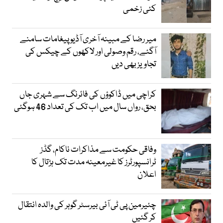
کئی زخمی
میر رضا کے مبینہ آخری آڈیو پیغامات سامنے
آگئے، رقم وصولی اور لاکھوں کے چیکس کی
تجاویز بھی دیں
کراچی میں ڈاکوؤں کی فائرنگ سے شہری جاں
بحق، رواں سال میں اب تک کی تعداد 46 ہوگئی
وفاقی حکومت سے مذاکرات ناکام، گڈز
ٹرانسپورٹرز کا غیرمعینہ مدت تک ہڑتال کا
اعلان
چئیرمین پی ٹی آئی بیرسٹر گوہر کی والدہ انتقال
کر گئیں