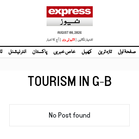
AUGUST 08, 2026
اشتہار لگائیں |
| آج کا اخبار
صفحۂ اول
تازہ ترین
کھیل
خاص خبریں
پاکستان
انٹر نیشنل
ٹا
TOURISM IN G-B
No Post found