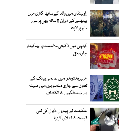
راولپنڈی میں والد کے ساتھ گاڑی میں
بیٹھنے کے دوران 6 سالہ بچی پراسرار
طور پر لاپتا
کراچی میں ڈکیتی مزاحمت پر چوکیدار
جاں بحق
خیبرپختونخوا میں عالمی بینک کے
تعاون سے جاری منصوبوں میں مبینہ
بے ضابطگیوں کا انکشاف
حکومت نے پیٹرول، ڈیزل کی نئی
قیمت کا اعلان کردیا