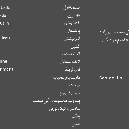
صفحۂ اول
 Urdu
تازہ ترین
rdu
غزہ لہو لہو
ws in
پاکستان
کی سب سے زیادہ
 Urdu
انٹر نیشنل
 تمام مواد کے
کھیل
انٹرٹینمنٹ
bune
لائف اسٹائل
inment
ٹاپ ٹرینڈ
دلچسپ و عجیب
Contact Us
صحت
سونے کے نرخ
پیٹرولیم مصنوعات کی قیمتیں
سائنس و ٹیکنالوجی
بلاگ
بزنس