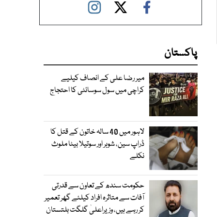
پاکستان
میر رضا علی کے انصاف کیلیے
کراچی میں سول سوسائٹی کا احتجاج
لاہور میں 40 سالہ خاتون کے قتل کا
ڈراپ سین، شوہر اور سوتیلا بیٹا ملوث
نکلے
حکومت سندھ کے تعاون سے قدرتی
آفات سے متاثرہ افراد کیلئے گھر تعمیر
کر رہے ہیں، وزیراعلیٰ گلگت بلتستان