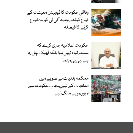
وفاقی حکومت کا ڈیجیٹل معیشت کے
فروغ کیلئے جدید آئی ٹی کورسز شروع
کرنے کا فیصلہ
حکومت اعلامیہ جاری کرے کہ
سسٹم تباہ نہیں ہوا بلکہ ٹھیک چل رہا
ہے، پی پی رہنما
محکمہ بلدیات نے صوبے میں
انتخابات کے لیے پنجاب حکومت سے
اربوں روپے مانگ لیے