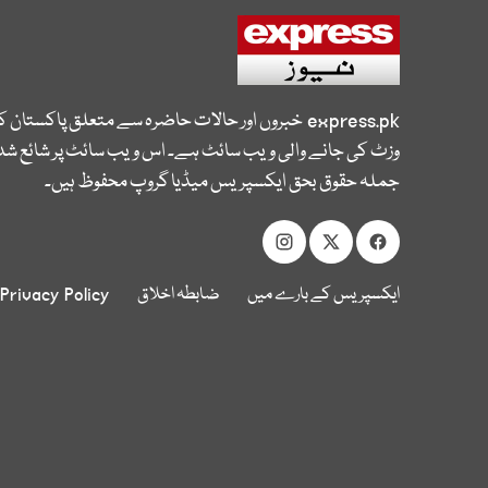
express.pk
خبروں اور حالات حاضرہ سے متعلق پاکستان 
وزٹ کی جانے والی ویب سائٹ ہے۔ اس ویب سائٹ پر شائع شدہ
جملہ حقوق بحق ایکسپریس میڈیا گروپ محفوظ ہیں۔
ایکسپریس کے بارے میں
ضابطہ اخلاق
Privacy Policy