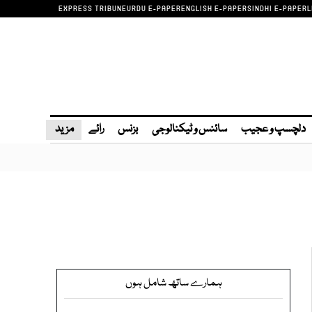
EXPRESS TRIBUNE
URDU E-PAPER
ENGLISH E-PAPER
SINDHI E-PAPER
L
دلچسپ و عجیب
سائنس و ٹیکنالوجی
بزنس
رائے
مزید
ہمارے ساتھ شامل ہوں