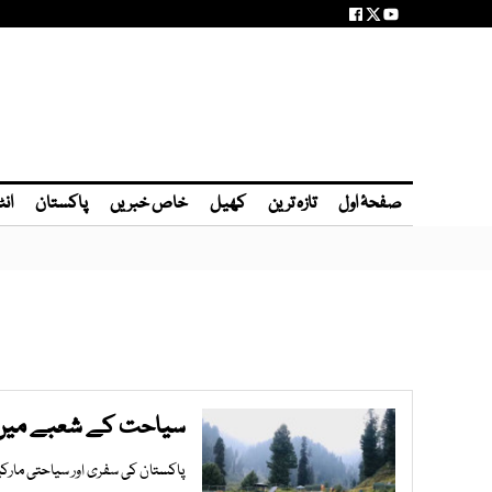
صفحۂ اول
تازہ ترین
کھیل
خاص خبریں
پاکستان
انٹ
سیاحت کے شعبے میں 2029 تک 5.53 ارب ڈالر کی مارکیٹ مت
پاکستان کی سفری اور سیاحتی مارکیٹ 2025 میں 4 ارب ڈالر کی آمدنی حاصل