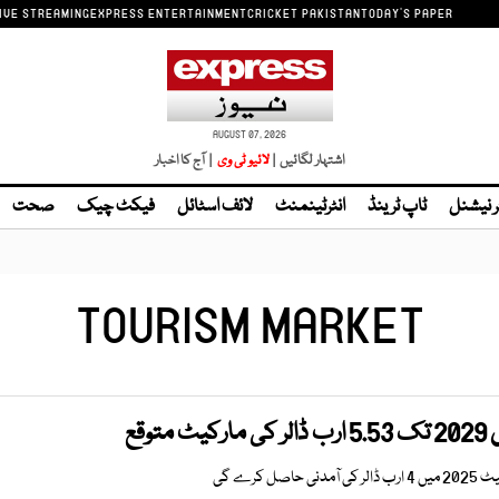
IVE STREAMING
EXPRESS ENTERTAINMENT
CRICKET PAKISTAN
TODAY'S PAPER
AUGUST 07, 2026
اشتہار لگائیں |
| آج کا اخبار
ر نیشنل
ٹاپ ٹرینڈ
انٹرٹینمنٹ
لائف اسٹائل
فیکٹ چیک
صحت
TOURISM MARKET
وقع
 کرے گی