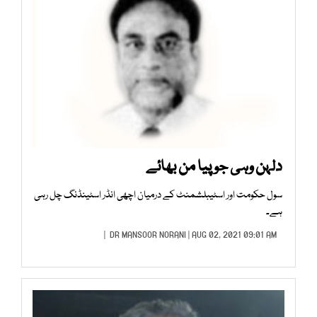
دلہن وہی جو پیا من بھائے
سول حکومت اور اسٹیبلشمنٹ کے درمیان اچھی انڈر اسٹینڈنگ چل رہی
ہے۔
DR MANSOOR NORANI
| AUG 02, 2021 09:01 AM |