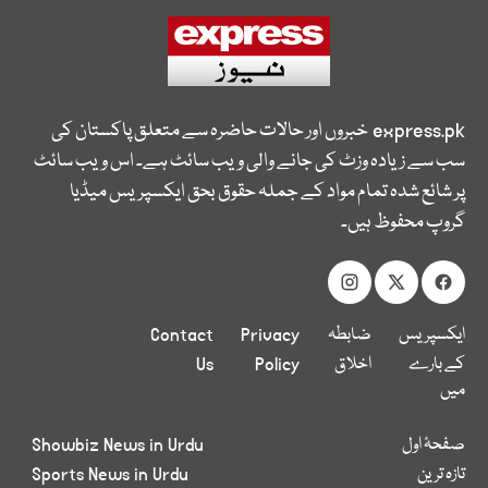
express.pk
خبروں اور حالات حاضرہ سے متعلق پاکستان کی
سب سے زیادہ وزٹ کی جانے والی ویب سائٹ ہے۔ اس ویب سائٹ
پر شائع شدہ تمام مواد کے جملہ حقوق بحق ایکسپریس میڈیا
گروپ محفوظ ہیں۔
ایکسپریس
ضابطہ
Privacy
Contact
کے بارے
اخلاق
Policy
Us
میں
صفحۂ اول
Showbiz News in Urdu
تازہ ترین
Sports News in Urdu