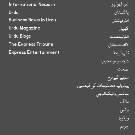
غزہ لہو لہو
International News in
پاکستان
Urdu
Business News in Urdu
انٹر نیشنل
Urdu Magazine
کھیل
Urdu Blogs
انٹرٹینمنٹ
The Express Tribune
لائف اسٹائل
Express Entertainment
ٹاپ ٹرینڈ
دلچسپ و عجیب
صحت
سونے کے نرخ
پیٹرولیم مصنوعات کی قیمتیں
سائنس و ٹیکنالوجی
بلاگ
بزنس
ویڈیوز
جرائم