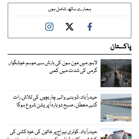
ہمارے ساتھ شامل ہوں
پاکستان
لاہور میں مون سون کی بارش سے موسم خوشگوار،
گرمی کی شدت میں کمی
حیدرآباد، ڈوبنے والے چار بچوں کی تلاش رات
گئے معطل، صبح دوبارہ آپریشن شروع ہوگا
حیدرآباد، کوٹری بیراج پر خاتون کی خودکشی کی