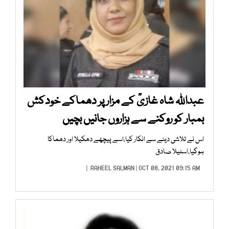
عبداللہ شاہ غازیؒ کے مزار پر دھماکے خودکش
بمبار کو روکنے سے ہزاروں جانیں بچیں
اس نے تلاشی دینے سے انکار کیا،اسے پیچھے دھکیلا اور دھماکا
ہوگیا،اسٹیلا صادق
RAHEEL SALMAN
| OCT 08, 2021 09:15 AM |