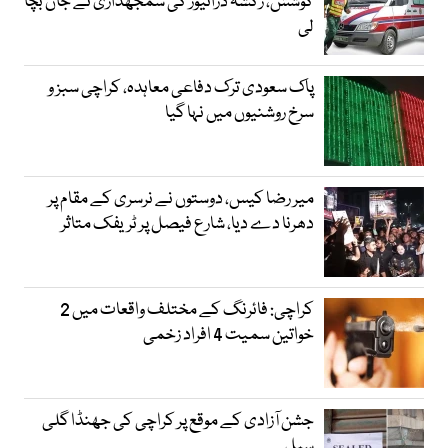
کوشش، رکشہ ڈرائیور کی سمجھداری نے جان بچا
لی
پاک سعودی ترک دفاعی معاہدہ، کراچی سبز و
سرخ روشنیوں میں نہا گیا
میر رضا کیس، دوستوں نے نرسری کے مقام پر
دھرنا دے دیا، شارع فیصل پر ٹریفک متاثر
کراچی: فائرنگ کے مختلف واقعات میں 2
خواتین سمیت 4 افراد زخمی
جشن آزادی کے موقع پر کراچی کی جھنڈا گلی
سیل