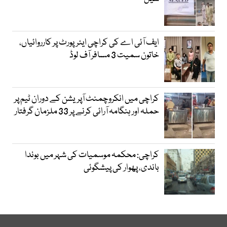
ایف آئی اے کی کراچی ایئرپورٹ پر کارروائیاں،
خاتون سمیت 3 مسافر آف لوڈ
کراچی میں انکروچمنٹ آپریشن کے دوران ٹیم پر
حملہ اور ہنگامہ آرائی کرنے پر 33 ملزمان گرفتار
کراچی: محکمہ موسمیات کی شہر میں بوندا
باندی، پھوار کی پیشگوئی