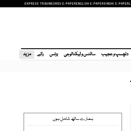
EXPRESS TRIBUNE
URDU E-PAPER
ENGLISH E-PAPER
SINDHI E-PAPER
L
دلچسپ و عجیب
سائنس و ٹیکنالوجی
بزنس
رائے
مزید
ہمارے ساتھ شامل ہوں