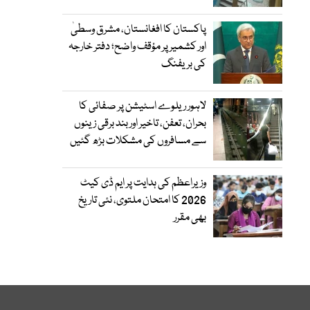
پاکستان کا افغانستان، مشرق وسطیٰ
اور کشمیر پر مؤقف واضح؛ دفتر خارجہ
کی بریفنگ
لاہور ریلوے اسٹیشن پر صفائی کا
بحران، تعفن، تاخیر اور بند برقی زینوں
سے مسافروں کی مشکلات بڑھ گئیں
وزیراعظم کی ہدایت پر ایم ڈی کیٹ
2026 کا امتحان ملتوی، نئی تاریخ
بھی مقرر