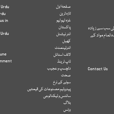
صفحۂ اول
 Urdu
تازہ ترین
rdu
غزہ لہو لہو
ws in
پاکستان
کی سب سے زیادہ
 Urdu
انٹر نیشنل
 تمام مواد کے
کھیل
انٹرٹینمنٹ
bune
لائف اسٹائل
inment
ٹاپ ٹرینڈ
دلچسپ و عجیب
Contact Us
صحت
سونے کے نرخ
پیٹرولیم مصنوعات کی قیمتیں
سائنس و ٹیکنالوجی
بلاگ
بزنس