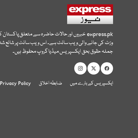
express.pk
خبروں اور حالات حاضرہ سے متعلق پاکستان 
وزٹ کی جانے والی ویب سائٹ ہے۔ اس ویب سائٹ پر شائع شدہ
جملہ حقوق بحق ایکسپریس میڈیا گروپ محفوظ ہیں۔
ایکسپریس کے بارے میں
ضابطہ اخلاق
Privacy Policy