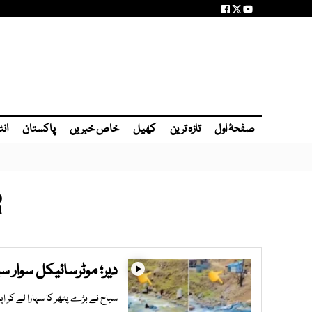
صفحۂ اول
تازہ ترین
کھیل
خاص خبریں
پاکستان
انٹ
R
دیر؛ موٹرسائیکل سوار سی
سیاح نے بڑے پتھر کا سہارا لے کر اپ