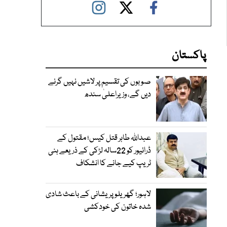
پاکستان
صوبوں کی تقسیم پر لاشیں نہیں گرنے
دیں گے، وزیراعلیٰ سندھ
عبداللہ طاہر قتل کیس؛ مقتول کے
ڈرائیور کو 22سالہ لڑکی کے ذریعے ہنی
ٹریپ کیے جانے کا انشکاف
لاہور؛ گھریلو پریشانی کے باعث شادی
شدہ خاتون کی خودکشی