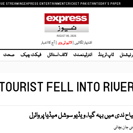
IVE STREAMING
EXPRESS ENTERTAINMENT
CRICKET PAKISTAN
TODAY'S PAPER
AUGUST 06, 2026
اشتہار لگائیں |
| آج کا اخبار
ر نیشنل
ٹاپ ٹرینڈ
انٹرٹینمنٹ
لائف اسٹائل
فیکٹ چیک
صحت
TOURIST FELL INTO RIVE
اح ندی میں بہہ گیا، ویڈیو سوشل میڈیا پر وائرل
نی جان بچائی