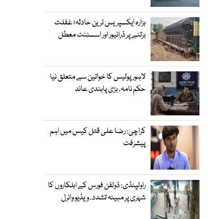
ہزارہ ایکسپریس ٹرین حادثہ؛ غفلت
برتنے پر ڈرائیور اور اسسٹنٹ معطل
لاہور پولیس کا خواتین سے متعلق نیا
حکم نامہ، بڑی پابندی عائد
کراچی: رضا علی قتل کیس میں اہم
پیشرفت
راولپنڈی: ڈولفن فورس کے اہلکاروں کا
شہری پر مبینہ تشدد، ویڈیو وائرل