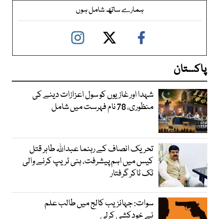
ہمارے ساتھ شامل ہوں
پاکستان
شہدا اور غازیوں کو سول اعزازات دینے کی
منظوری، 78 نام فہرست میں شامل
تحریک انصاف کے رہنما عبداللہ طاہر قتل
کیس میں اہم پیشرفت، ہنی ٹریپ کرنے والی
ٹک ٹاکر گرفتار
سوات: جہانزیب کالج میں طالب علم
نے خودکشی کرلی