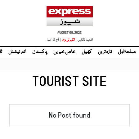
AUGUST 08, 2026
اشتہار لگائیں |
لائیو ٹی وی
| آج کا اخبار
صفحۂ اول
تازہ ترین
کھیل
خاص خبریں
پاکستان
انٹر نیشنل
ٹا
TOURIST SITE
No Post found