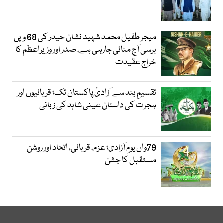
میجر طفیل محمد شہید نشان حیدر کی 68 ویں
برسی آج منائی جارہی ہے، صدر اور وزیراعظم کا
خراج عقیدت
تقسیمِ ہند سے آزادیٔ پاکستان تک؛ قربانیوں اور
ہجرت کی داستان عینی شاہد کی زبانی
79واں یومِ آزادی؛ عزم، قربانی، اتحاد اور روشن
مستقبل کا جشن