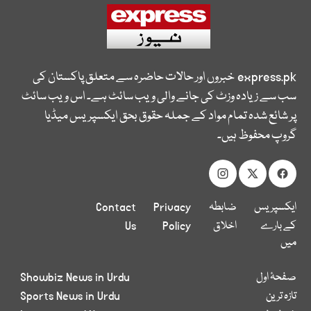
express.pk
خبروں اور حالات حاضرہ سے متعلق پاکستان کی
سب سے زیادہ وزٹ کی جانے والی ویب سائٹ ہے۔ اس ویب سائٹ
پر شائع شدہ تمام مواد کے جملہ حقوق بحق ایکسپریس میڈیا
گروپ محفوظ ہیں۔
ایکسپریس
ضابطہ
Privacy
Contact
کے بارے
اخلاق
Policy
Us
میں
صفحۂ اول
Showbiz News in Urdu
تازہ ترین
Sports News in Urdu