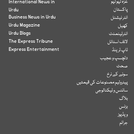
غزہ لہو لہو
International News in
پاکستان
Urdu
Business News in Urdu
انٹر نیشنل
Urdu Magazine
کھیل
Urdu Blogs
انٹرٹینمنٹ
The Express Tribune
لائف اسٹائل
Express Entertainment
ٹاپ ٹرینڈ
دلچسپ و عجیب
صحت
سونے کے نرخ
پیٹرولیم مصنوعات کی قیمتیں
سائنس و ٹیکنالوجی
بلاگ
بزنس
ویڈیوز
جرائم