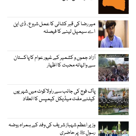
میر رضا کی قبر کشائی کا عمل شروع ، ڈی این
اے سیمپل لینے کا فیصلہ
آزاد جموں و کشمیر کے غیور عوام کا پاکستان
سے والہانہ محبت کا اظہار
پاک فوج کی جانب سے راولاکوٹ میں شہریوں
کیلئے مفت میڈیکل کیمپس کا انعقاد
وزیر اعظم شہباز شریف کی وفد کے ہمراہ روضہ
رسول ﷺ پر حاضری