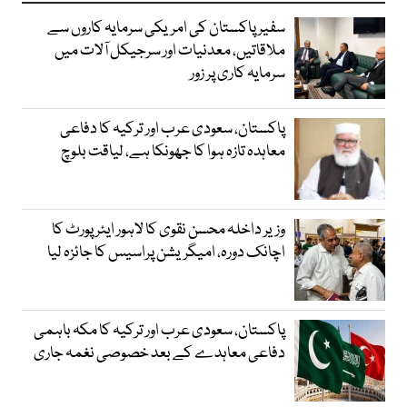
سفیر پاکستان کی امریکی سرمایہ کاروں سے
ملاقاتیں، معدنیات اور سرجیکل آلات میں
سرمایہ کاری پر زور
پاکستان، سعودی عرب اور ترکیہ کا دفاعی
معاہدہ تازہ ہوا کا جھونکا ہے، لیاقت بلوچ
وزیر داخلہ محسن نقوی کا لاہور ایئر پورٹ کا
اچانک دورہ، امیگریشن پراسیس کا جائزہ لیا
پاکستان، سعودی عرب اور ترکیہ کا مکہ باہمی
دفاعی معاہدے کے بعد خصوصی نغمہ جاری