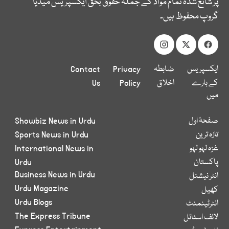
پر شائع شدہ تمام مواد کے جملہ حقوق بحق ایکسپریس میڈیا
گروپ محفوظ ہیں۔
ایکسپریس
ضابطہ
Privacy
Contact
کے بارے
اخلاق
Policy
Us
میں
صفحۂ اول
Showbiz News in Urdu
تازہ ترین
Sports News in Urdu
غزہ لہو لہو
International News in
پاکستان
Urdu
Business News in Urdu
انٹر نیشنل
Urdu Magazine
کھیل
Urdu Blogs
انٹرٹینمنٹ
The Express Tribune
لائف اسٹائل