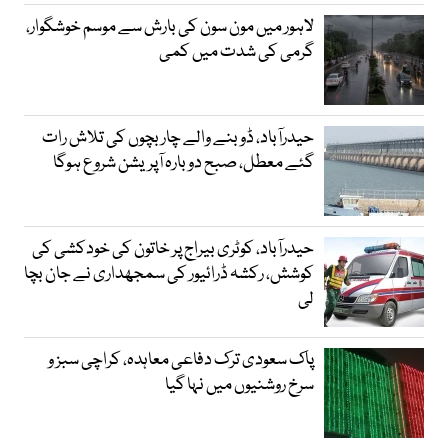
لاہور میں مون سون کی بارش سے موسم خوشگوار،
گرمی کی شدت میں کمی
حیدرآباد، ڈوبنے والے چار بچوں کی تلاش رات
گئے معطل، صبح دوبارہ آپریشن شروع ہوگا
حیدرآباد، کوٹری بیراج پر خاتون کی خودکشی کی
کوشش، رکشہ ڈرائیور کی سمجھداری نے جان بچا
لی
پاک سعودی ترک دفاعی معاہدہ، کراچی سبز و
سرخ روشنیوں میں نہا گیا