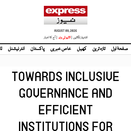
AUGUST 09, 2026
اشتہار لگائیں |
لائیو ٹی وی
| آج کا اخبار
صفحۂ اول
تازہ ترین
کھیل
خاص خبریں
پاکستان
انٹر نیشنل
ٹا
TOWARDS INCLUSIVE
GOVERNANCE AND
EFFICIENT
INSTITUTIONS FOR