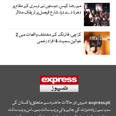
میر رضا کیس، دوستوں نے نرسری کے مقام پر
دھرنا دے دیا، شارع فیصل پر ٹریفک متاثر
کراچی: فائرنگ کے مختلف واقعات میں 2
خواتین سمیت 4 افراد زخمی
express.pk
خبروں اور حالات حاضرہ سے متعلق پاکستان کی
سب سے زیادہ وزٹ کی جانے والی ویب سائٹ ہے۔ اس ویب سائٹ