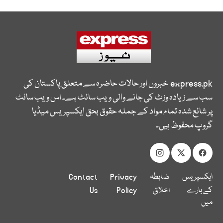
express.pk
خبروں اور حالات حاضرہ سے متعلق پاکستان کی
سب سے زیادہ وزٹ کی جانے والی ویب سائٹ ہے۔ اس ویب سائٹ
پر شائع شدہ تمام مواد کے جملہ حقوق بحق ایکسپریس میڈیا
گروپ محفوظ ہیں۔
ایکسپریس
ضابطہ
Privacy
Contact
کے بارے
اخلاق
Policy
Us
میں