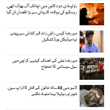
راولپنڈی، دو دکانوں میں اچانک آگ بھڑک اٹھی،
ریسکیو کی بروقت کارروائی سے بڑا نقصان ٹل گیا
میر رضا کیس، راتوں رات قبر کشائی سے پہلے
نیا میڈیکل بورڈ تشکیل
میر رضا علی کے انصاف کیلیے کراچی میں
سول سوسائٹی کا احتجاج
لاہور میں 40 سالہ خاتون کے قتل کا ڈراپ سین،
شوہر اور سوتیلا بیٹا ملوث نکلے