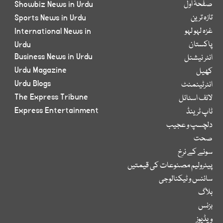
صفحۂ اول
Showbiz News in Urdu
تازہ ترین
Sports News in Urdu
غزہ لہو لہو
International News in
پاکستان
Urdu
Business News in Urdu
انٹر نیشنل
Urdu Magazine
کھیل
Urdu Blogs
انٹرٹینمنٹ
The Express Tribune
لائف اسٹائل
Express Entertainment
ٹاپ ٹرینڈ
دلچسپ و عجیب
صحت
سونے کے نرخ
پیٹرولیم مصنوعات کی قیمتیں
سائنس و ٹیکنالوجی
بلاگ
بزنس
ویڈیوز