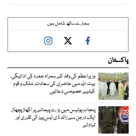
ہمارے ساتھ شامل ہوں
پاکستان
وزیراعظم کی وفد کے ہمراہ عمرہ کی ادائیگی،
بیت اللہ میں حاضری کی سعادت، ملک و قوم
کیلیے خصوصی دعائیں
پنجاب پولیس میں بڑے پیمانے پر اکھاڑ پچھاڑ،
ایک درجن سے زائد ڈی ایس پیز کی تقرری اور
تبادلے