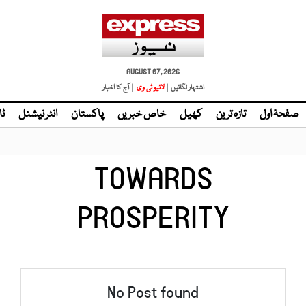
AUGUST 07, 2026
اشتہار لگائیں |
لائیو ٹی وی
| آج کا اخبار
صفحۂ اول
تازہ ترین
کھیل
خاص خبریں
پاکستان
انٹر نیشنل
ٹا
TOWARDS
PROSPERITY
No Post found