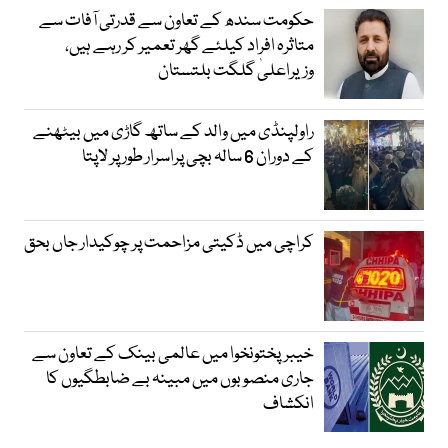
حکومت سندھ کے تعاون سے قدرتی آفات سے
متاثرہ افراد کیلئے گھر تعمیر کر رہے ہیں،
وزیراعلیٰ گلگت بلتستان
راولپنڈی میں والد کے ساتھ گاڑی میں بیٹھنے
کے دوران 6 سالہ بچی پراسرار طور پر لاپتا
کراچی میں ڈکیتی مزاحمت پر چوکیدار جاں بحق
خیبرپختونخوا میں عالمی بینک کے تعاون سے
جاری منصوبوں میں مبینہ بے ضابطگیوں کا
انکشاف