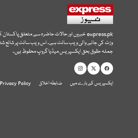
express.pk
خبروں اور حالات حاضرہ سے متعلق پاکستان 
وزٹ کی جانے والی ویب سائٹ ہے۔ اس ویب سائٹ پر شائع شدہ
جملہ حقوق بحق ایکسپریس میڈیا گروپ محفوظ ہیں۔
ایکسپریس کے بارے میں
ضابطہ اخلاق
Privacy Policy