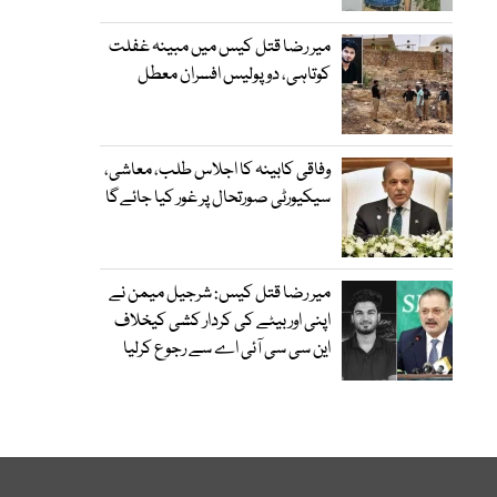
میر رضا قتل کیس میں مبینہ غفلت
کوتاہی، دو پولیس افسران معطل
وفاقی کابینہ کا اجلاس طلب، معاشی،
سیکیورٹی صورتحال پر غور کیا جائےگا
میر رضا قتل کیس: شرجیل میمن نے
اپنی اور بیٹے کی کردار کشی کیخلاف
این سی سی آئی اے سے رجوع کرلیا