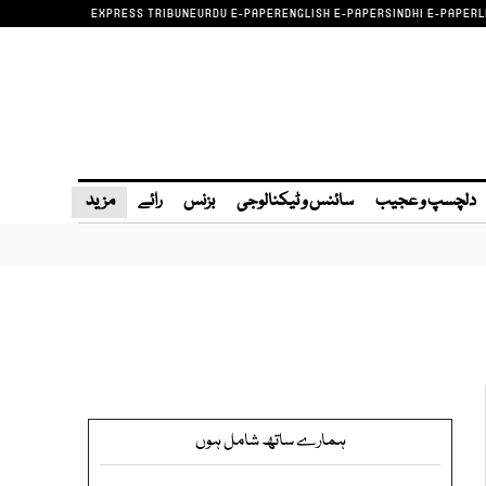
EXPRESS TRIBUNE
URDU E-PAPER
ENGLISH E-PAPER
SINDHI E-PAPER
L
دلچسپ و عجیب
سائنس و ٹیکنالوجی
بزنس
رائے
مزید
ہمارے ساتھ شامل ہوں