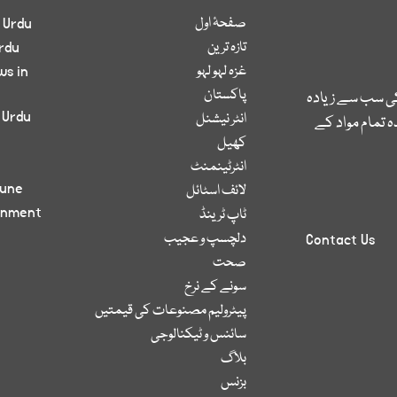
صفحۂ اول
 Urdu
تازہ ترین
rdu
غزہ لہو لہو
ws in
پاکستان
کی سب سے زیادہ
 Urdu
انٹر نیشنل
 تمام مواد کے
کھیل
انٹرٹینمنٹ
bune
لائف اسٹائل
inment
ٹاپ ٹرینڈ
دلچسپ و عجیب
Contact Us
صحت
سونے کے نرخ
پیٹرولیم مصنوعات کی قیمتیں
سائنس و ٹیکنالوجی
بلاگ
بزنس