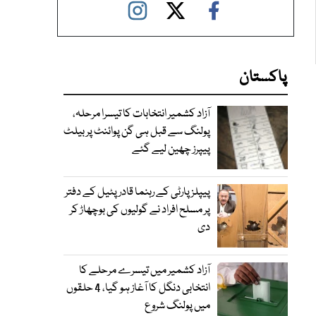
پاکستان
آزاد کشمیر انتخابات کا تیسرا مرحلہ،
پولنگ سے قبل ہی گن پوائنٹ پر بیلٹ
پیپرز چھین لیے گئے
پیپلز پارٹی کے رہنما قادر پٹیل کے دفتر
پر مسلح افراد نے گولیوں کی بوچھاڑ کر
دی
آزاد کشمیر میں تیسرے مرحلے کا
انتخابی دنگل کا آغاز ہو گیا، 4 حلقوں
میں پولنگ شروع