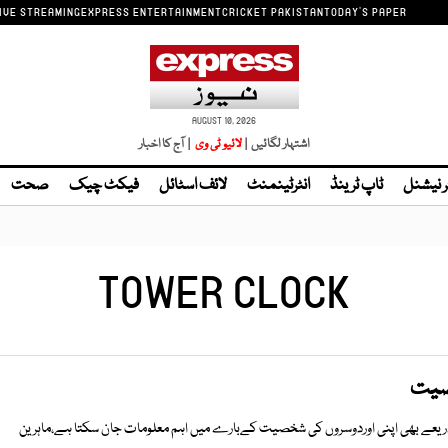
IVE STREAMING
EXPRESS ENTERTAINMENT
CRICKET PAKISTAN
TODAY'S PAPER
AUGUST 10, 2026
اشتہار لگائیں |
| آج کا اخبار
ر نیشنل
ٹاپ ٹرینڈ
انٹرٹینمنٹ
لائف اسٹائل
فیکٹ چیک
صحت
TOWER CLOCK
خصیت
ریعے بھی اپنی اوردوسروں کی شخصیت کےبارے میں اہم معلومات جان سکتا ہے،ماہرین