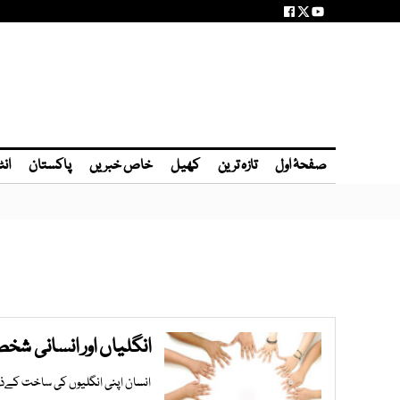
صفحۂ اول
تازہ ترین
کھیل
خاص خبریں
پاکستان
انٹ
انگلیاں اور انسانی ش
انسان اپنی انگلیوں کی ساخت کےذ