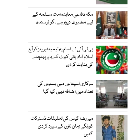
مکہ دفاعی معاہدہ امت مسلمہ کے
لیے مضبوط دیوار ہے، گورنر سندھ
پی ٹی آئی نے تمام پارلیمینٹیرینز کو آج
اسلام آباد ہائی کورٹ کے باہر پہنچنے
کی ہدایت کر دی
سرکاری اسپتالوں میں بستروں کی
تعداد میں اضافہ نہیں کیا گیا
میر رضا کیس کی تحقیقات ڈسٹرکٹ
کورنگی زمان ٹاؤن کے سپرد کر دی
گئیں