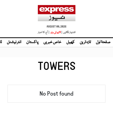
AUGUST 08, 2026
اشتہار لگائیں |
لائیو ٹی وی
| آج کا اخبار
صفحۂ اول
تازہ ترین
کھیل
خاص خبریں
پاکستان
انٹر نیشنل
ٹا
TOWERS
No Post found