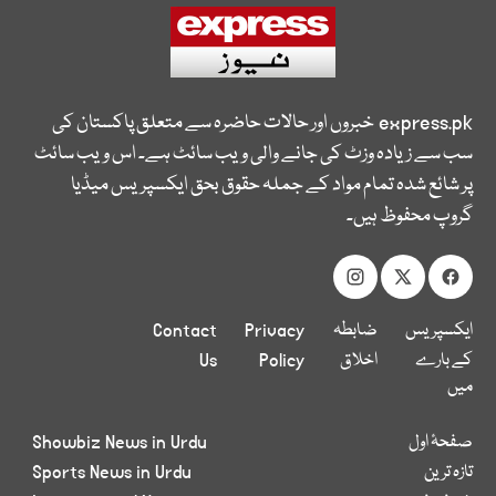
express.pk
خبروں اور حالات حاضرہ سے متعلق پاکستان کی
سب سے زیادہ وزٹ کی جانے والی ویب سائٹ ہے۔ اس ویب سائٹ
پر شائع شدہ تمام مواد کے جملہ حقوق بحق ایکسپریس میڈیا
گروپ محفوظ ہیں۔
ایکسپریس
ضابطہ
Privacy
Contact
کے بارے
اخلاق
Policy
Us
میں
صفحۂ اول
Showbiz News in Urdu
تازہ ترین
Sports News in Urdu