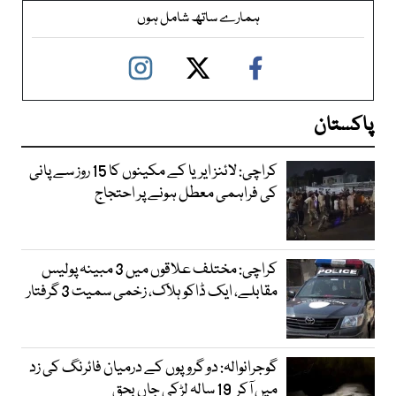
ہمارے ساتھ شامل ہوں
پاکستان
کراچی: لائنز ایریا کے مکینوں کا 15 روز سے پانی
کی فراہمی معطل ہونے پر احتجاج
کراچی: مختلف علاقوں میں 3 مبینہ پولیس
مقابلے، ایک ڈاکو ہلاک، زخمی سمیت 3 گرفتار
گوجرانوالہ: دو گروپوں کے درمیان فائرنگ کی زد
میں آکر 19 سالہ لڑکی جاں بحق