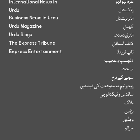
غزہ لہو لہو
International News in
پاکستان
Urdu
Business News in Urdu
انٹر نیشنل
Urdu Magazine
کھیل
Urdu Blogs
انٹرٹینمنٹ
The Express Tribune
لائف اسٹائل
Express Entertainment
ٹاپ ٹرینڈ
دلچسپ و عجیب
صحت
سونے کے نرخ
پیٹرولیم مصنوعات کی قیمتیں
سائنس و ٹیکنالوجی
بلاگ
بزنس
ویڈیوز
جرائم