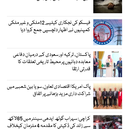
فیسکو کی نجکاری کیلیے 12ملکی و غیر ملکی
کمپنیوں نے اظہارِ دلچسپی جمع کروا دیا
پاکستان، ترکیہ اور سعودی کے درمیان دفاعی
معاہدہ دہائیوں پر محیط تاریخی تعلقات کا
قدرتی ارتقا
پاک امریکا اقتصادی تعاون، سویا بین شعبے میں
شراکت داری مزید بڑھانے پر اتفاق
کراچی: سہراب گوٹھ ایدھی سینٹر میں 65لاکھ
سے زائد کی ڈکیتی کا مقدمہ 4 ملزمان کیخلاف