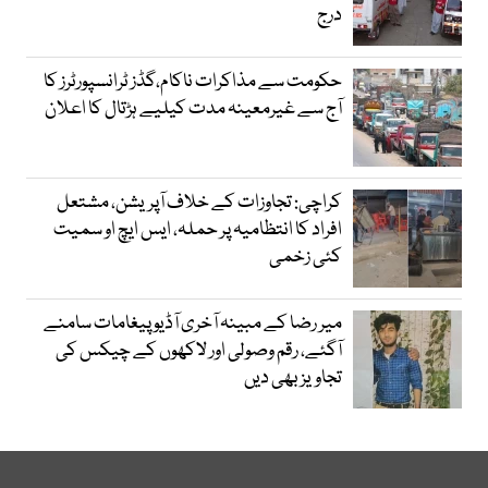
درج
حکومت سے مذاکرات ناکام،گڈز ٹرانسپورٹرز کا
آج سے غیرمعینہ مدت کیلیے ہڑتال کا اعلان
کراچی: تجاوزات کے خلاف آپریشن، مشتعل
افراد کا انتظامیہ پر حملہ، ایس ایچ او سمیت
کئی زخمی
میر رضا کے مبینہ آخری آڈیو پیغامات سامنے
آگئے، رقم وصولی اور لاکھوں کے چیکس کی
تجاویز بھی دیں