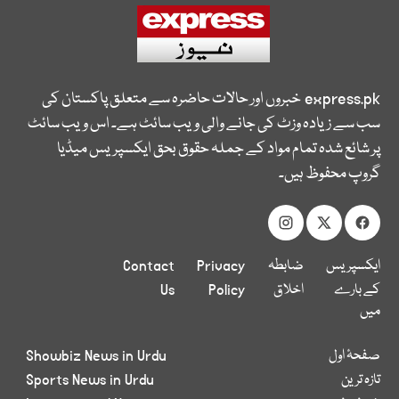
express.pk
خبروں اور حالات حاضرہ سے متعلق پاکستان کی
سب سے زیادہ وزٹ کی جانے والی ویب سائٹ ہے۔ اس ویب سائٹ
پر شائع شدہ تمام مواد کے جملہ حقوق بحق ایکسپریس میڈیا
گروپ محفوظ ہیں۔
ایکسپریس
ضابطہ
Privacy
Contact
کے بارے
اخلاق
Policy
Us
میں
صفحۂ اول
Showbiz News in Urdu
تازہ ترین
Sports News in Urdu