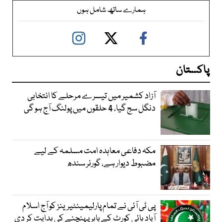
ہمارے ساتھ شامل ہوں
پاکستان
آزاد کشمیر میں تیسرے مرحلے کا انتخابی
دنگل سج گیا، 4 حلقوں میں پولنگ آج ہو گی
مکہ دفاعی معاہدہ امت مسلمہ کے لیے
مضبوط دیوار ہے، گورنر سندھ
پی ٹی آئی نے تمام پارلیمینٹیرینز کو آج اسلام
آباد ہائی کورٹ کے باہر پہنچنے کی ہدایت کر دی