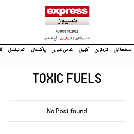
AUGUST 10, 2026
اشتہار لگائیں |
| آج کا اخبار
صفحۂ اول
تازہ ترین
کھیل
خاص خبریں
پاکستان
انٹر نیشنل
ٹا
TOXIC FUELS
No Post found