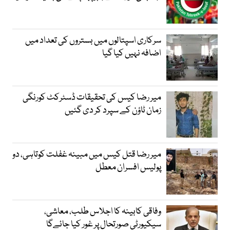
سرکاری اسپتالوں میں بستروں کی تعداد میں
اضافہ نہیں کیا گیا
میر رضا کیس کی تحقیقات ڈسٹرکٹ کورنگی
زمان ٹاؤن کے سپرد کر دی گئیں
میر رضا قتل کیس میں مبینہ غفلت کوتاہی، دو
پولیس افسران معطل
وفاقی کابینہ کا اجلاس طلب، معاشی،
سیکیورٹی صورتحال پر غور کیا جائےگا