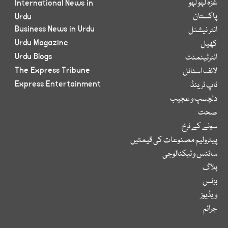
غزہ لہو لہو
International News in
پاکستان
Urdu
Business News in Urdu
انٹر نیشنل
Urdu Magazine
کھیل
Urdu Blogs
انٹرٹینمنٹ
The Express Tribune
لائف اسٹائل
Express Entertainment
ٹاپ ٹرینڈ
دلچسپ و عجیب
صحت
سونے کے نرخ
پیٹرولیم مصنوعات کی قیمتیں
سائنس و ٹیکنالوجی
بلاگ
بزنس
ویڈیوز
جرائم