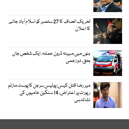
تحریک انصاف کا 27 ستمبر کو اسلام آباد جانے
کا اعلان
بنوں میں مبینہ ڈرون حملہ، ایک شخص جاں
بحق، دو زخمی
میر رضا قتل کیس: پولیس سرجن کا پوسٹ مارٹم
رپورٹ پر اعتراض، 14 سنگین خامیوں کی
نشاندہی