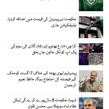
حکومت نے پیٹرول کی قیمت میں اضافہ کردیا،
نوٹیفکیشن جاری
کراچی؛ شارع بھٹو پر تیز رفتار گاڑی کی سوزوکی
پک اپ کو ٹکر، خاتون جاں بحق
پیٹرولیم لیوی بھتہ کے خلاف 7 اگست کو ملک
گیر فیصلہ کن احتجاج ہوگا، حافظ نعیم
الرحمان
شہباز حکومت 5 سال پورے کرے گی لیکن
نظام تباہ ہوچکا ہے، محسن نقوی