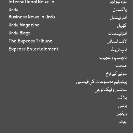
غزہ لہو لہو
International News in
پاکستان
Urdu
Business News in Urdu
انٹر نیشنل
Urdu Magazine
کھیل
Urdu Blogs
انٹرٹینمنٹ
The Express Tribune
لائف اسٹائل
Express Entertainment
ٹاپ ٹرینڈ
دلچسپ و عجیب
صحت
سونے کے نرخ
پیٹرولیم مصنوعات کی قیمتیں
سائنس و ٹیکنالوجی
بلاگ
بزنس
ویڈیوز
جرائم