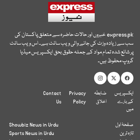
express.pk
خبروں اور حالات حاضرہ سے متعلق پاکستان کی
سب سے زیادہ وزٹ کی جانے والی ویب سائٹ ہے۔ اس ویب سائٹ
پر شائع شدہ تمام مواد کے جملہ حقوق بحق ایکسپریس میڈیا
گروپ محفوظ ہیں۔
ایکسپریس
ضابطہ
Privacy
Contact
کے بارے
اخلاق
Policy
Us
میں
صفحۂ اول
Showbiz News in Urdu
تازہ ترین
Sports News in Urdu