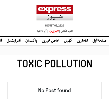
AUGUST 06, 2026
اشتہار لگائیں |
لائیو ٹی وی
| آج کا اخبار
صفحۂ اول
تازہ ترین
کھیل
خاص خبریں
پاکستان
انٹر نیشنل
ٹا
TOXIC POLLUTION
No Post found