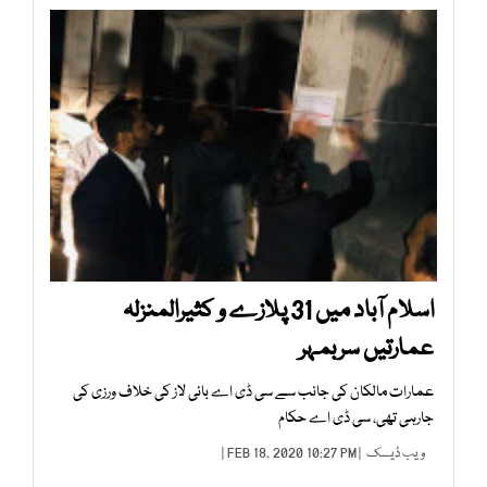
اسلام آباد میں 31 پلازے و کثیرالمنزلہ
عمارتیں سربمہر
عمارات مالکان کی جانب سے سی ڈی اے بائی لاز کی خلاف ورزی کی
جارہی تھی، سی ڈی اے حکام
ویب ڈیسک
| FEB 18, 2020 10:27 PM |