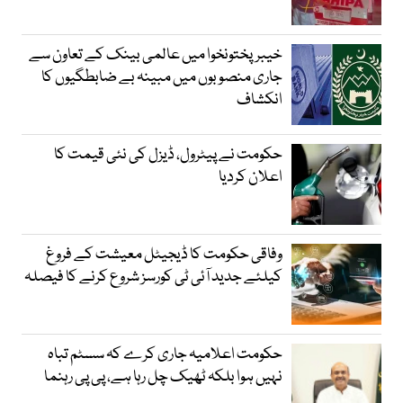
خیبرپختونخوا میں عالمی بینک کے تعاون سے
جاری منصوبوں میں مبینہ بے ضابطگیوں کا
انکشاف
حکومت نے پیٹرول، ڈیزل کی نئی قیمت کا
اعلان کردیا
وفاقی حکومت کا ڈیجیٹل معیشت کے فروغ
کیلئے جدید آئی ٹی کورسز شروع کرنے کا فیصلہ
حکومت اعلامیہ جاری کرے کہ سسٹم تباہ
نہیں ہوا بلکہ ٹھیک چل رہا ہے، پی پی رہنما