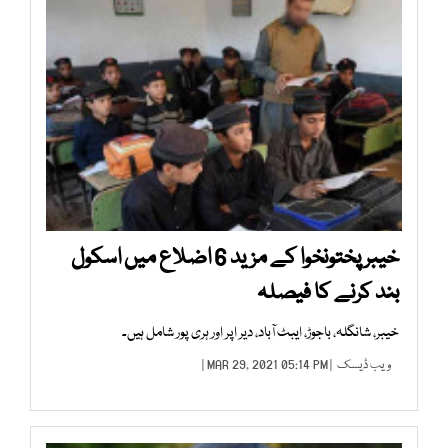
خیبر پختونخوا کے مزید 6 اضلاع میں اسکول
بند کرنے کا فیصلہ
خیبر، شانگلہ، باجوڑ، ایبٹ آباد، دیر اپر اور ہری پور شامل ہیں۔
ویب ڈیسک
| MAR 29, 2021 05:14 PM |