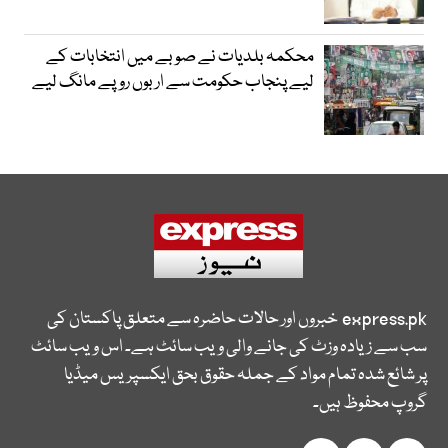
محکمہ بلدیات نے صوبے میں انتخابات کے
لیے پنجاب حکومت سے اربوں روپے مانگ لیے
express.pk
خبروں اور حالات حاضرہ سے متعلق پاکستان کی
سب سے زیادہ وزٹ کی جانے والی ویب سائٹ ہے۔ اس ویب سائٹ
پر شائع شدہ تمام مواد کے جملہ حقوق بحق ایکسپریس میڈیا
گروپ محفوظ ہیں۔