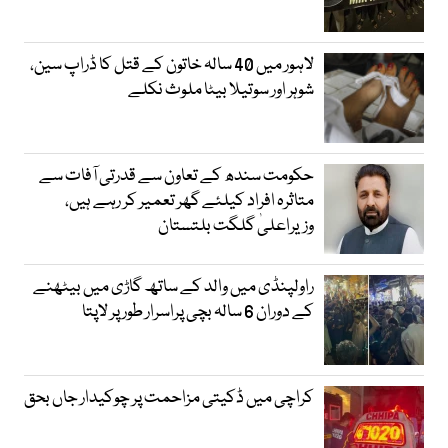
لاہور میں 40 سالہ خاتون کے قتل کا ڈراپ سین،
شوہر اور سوتیلا بیٹا ملوث نکلے
حکومت سندھ کے تعاون سے قدرتی آفات سے
متاثرہ افراد کیلئے گھر تعمیر کر رہے ہیں،
وزیراعلیٰ گلگت بلتستان
راولپنڈی میں والد کے ساتھ گاڑی میں بیٹھنے
کے دوران 6 سالہ بچی پراسرار طور پر لاپتا
کراچی میں ڈکیتی مزاحمت پر چوکیدار جاں بحق