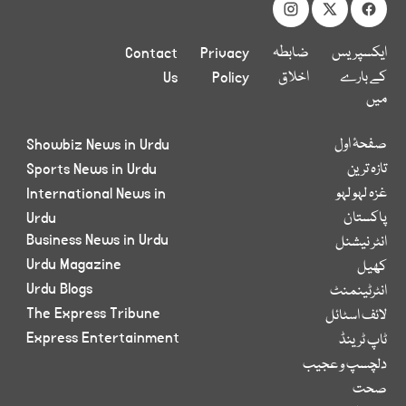
ایکسپریس
ضابطہ
Privacy
Contact
کے بارے
اخلاق
Policy
Us
میں
صفحۂ اول
Showbiz News in Urdu
تازہ ترین
Sports News in Urdu
غزہ لہو لہو
International News in
پاکستان
Urdu
Business News in Urdu
انٹر نیشنل
Urdu Magazine
کھیل
Urdu Blogs
انٹرٹینمنٹ
The Express Tribune
لائف اسٹائل
Express Entertainment
ٹاپ ٹرینڈ
دلچسپ و عجیب
صحت