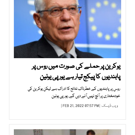
یوکرین پر حملے کی صورت میں روس پر
پابندیوں کا پیکج تیار ہے یورپی یونین
روس پر پابندیوں کے خطرناک نتائج کا ادراک ہے لیکن یوکرین کی
خودمختاری پر آنچ نہیں آنے دیں گے، یورپی یونین
ویب ڈیسک
| FEB 21, 2022 07:57 PM |