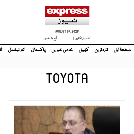
AUGUST 07, 2026
اشتہار لگائیں |
لائیو ٹی وی
| آج کا اخبار
صفحۂ اول
تازہ ترین
کھیل
خاص خبریں
پاکستان
انٹر نیشنل
ٹا
TOYOTA