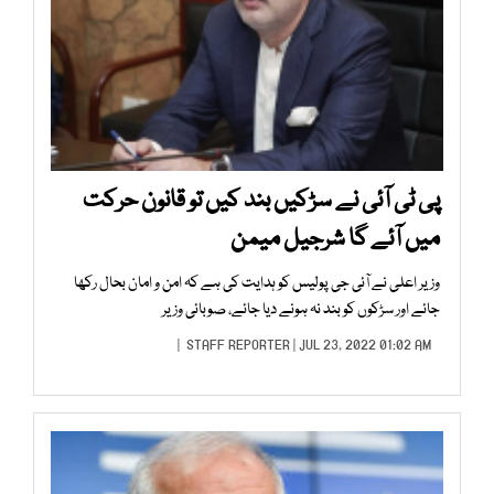
پی ٹی آئی نے سڑکیں بند کیں تو قانون حرکت
میں آئے گا شرجیل میمن
وزیر اعلی نے آئی جی پولیس کو ہدایت کی ہے کہ امن و امان بحال رکھا
جائے اور سڑکوں کو بند نہ ہونے دیا جائے، صوبائی وزیر
STAFF REPORTER
| JUL 23, 2022 01:02 AM |