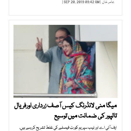
عامر خان
| SEP 20, 2019 09:42 AM |
میگا منی لانڈرنگ کیس آصف زرداری اورفریال
تالپور کی ضمانت میں توسیع
ایف آئی اے اور نیب سپریم کورٹ فیصلے کی غلط تشریح کررہے ہیں،