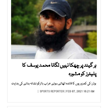
ہر گیند پر چھکا نہیں لگانا محمد یوسف کا
پلیئرز کو مشورہ
بولرز کی کمزوریوں کا فائدہ اٹھاتے ہوئے خراب بالزکو نشانہ بنانے کی ہدایت
SPORTS REPORTER
| FEB 07, 2021 10:21 AM |