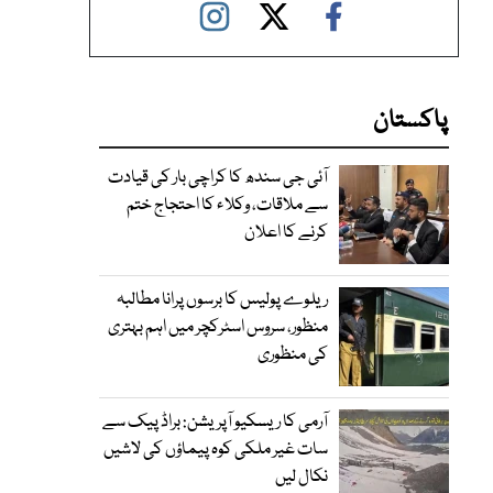
پاکستان
آئی جی سندھ کا کراچی بار کی قیادت
سے ملاقات، وکلاء کا احتجاج ختم
کرنے کا اعلان
ریلوے پولیس کا برسوں پرانا مطالبہ
منظور، سروس اسٹرکچر میں اہم بہتری
کی منظوری
آرمی کا ریسکیو آپریشن: براڈ پیک سے
سات غیر ملکی کوہ پیماؤں کی لاشیں
نکال لیں