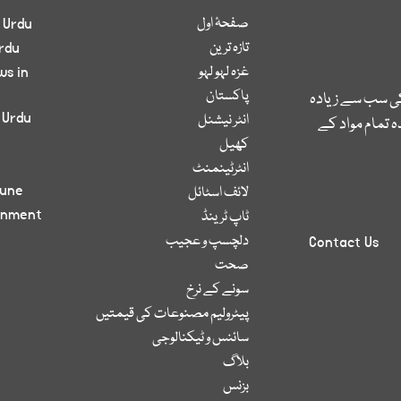
صفحۂ اول
 Urdu
تازہ ترین
rdu
غزہ لہو لہو
ws in
پاکستان
کی سب سے زیادہ
 Urdu
انٹر نیشنل
 تمام مواد کے
کھیل
انٹرٹینمنٹ
bune
لائف اسٹائل
inment
ٹاپ ٹرینڈ
دلچسپ و عجیب
Contact Us
صحت
سونے کے نرخ
پیٹرولیم مصنوعات کی قیمتیں
سائنس و ٹیکنالوجی
بلاگ
بزنس