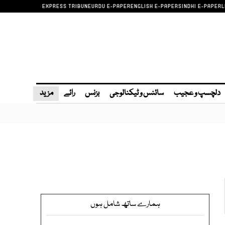
EXPRESS TRIBUNE
URDU E-PAPER
ENGLISH E-PAPER
SINDHI E-PAPER
L
دلچسپ و عجیب
سائنس و ٹیکنالوجی
بزنس
رائے
مزید
ہمارے ساتھ شامل ہوں