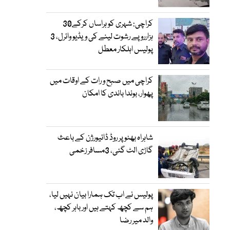
کراچی: شہری کو ہراساں کرکے30
ہزارروپے رشوت لینے کی ویڈیو وائرل، 3
پولیس اہلکار معطل
کراچی میں صبح و رات کے اوقات میں
پھوار، بوندا باندی کا امکان
شاہراہ بھٹو پر روڈ ڈائیورژن کے باعث
گاڑی الٹ گئی، 3مسافر زخمی
پولیس نے اب تک ہمارا بیان نہیں لیا،
ہم سے کچھ کہتے ہیں اور باہر کچھ،
والد میر رضا