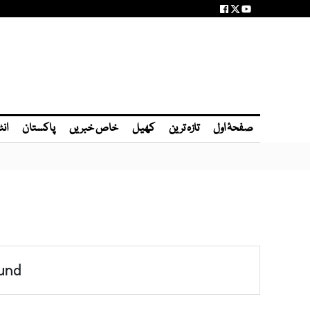
صفحۂ اول
تازہ ترین
کھیل
خاص خبریں
پاکستان
انٹ
und