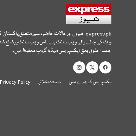
express.pk
خبروں اور حالات حاضرہ سے متعلق پاکستان 
وزٹ کی جانے والی ویب سائٹ ہے۔ اس ویب سائٹ پر شائع شدہ
جملہ حقوق بحق ایکسپریس میڈیا گروپ محفوظ ہیں۔
ایکسپریس کے بارے میں
ضابطہ اخلاق
Privacy Policy