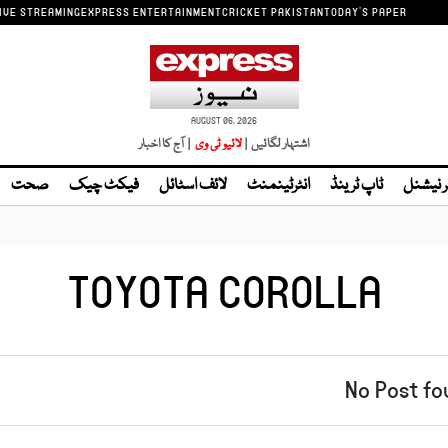
IVE STREAMING
EXPRESS ENTERTAINMENT
CRICKET PAKISTAN
TODAY'S PAPER
AUGUST 06, 2026
اشتہار لگائیں |
| آج کا اخبار
ر نیشنل
ٹاپ ٹرینڈ
انٹرٹینمنٹ
لائف اسٹائل
فیکٹ چیک
صحت
TOYOTA COROLLA
No Post fo