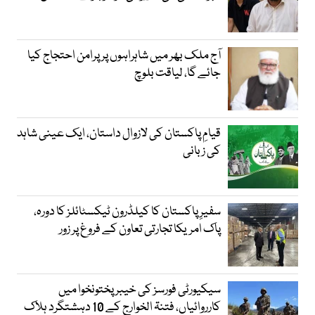
آج ملک بھر میں شاہراہوں پر پرامن احتجاج کیا
جائے گا، لیاقت بلوچ
قیامِ پاکستان کی لازوال داستان، ایک عینی شاہد
کی زبانی
سفیرِ پاکستان کا کیلڈرون ٹیکسٹائلز کا دورہ،
پاک امریکا تجارتی تعاون کے فروغ پر زور
سیکیورٹی فورسز کی خیبر پختونخوا میں
کارروائیاں، فتنۃ الخوارج کے 10 دہشتگرد ہلاک