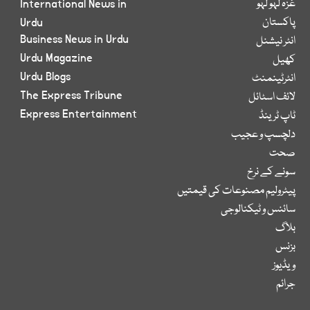
غزہ لہو لہو
International News in
پاکستان
Urdu
Business News in Urdu
انٹر نیشنل
Urdu Magazine
کھیل
Urdu Blogs
انٹرٹینمنٹ
The Express Tribune
لائف اسٹائل
Express Entertainment
ٹاپ ٹرینڈ
دلچسپ و عجیب
صحت
سونے کے نرخ
پیٹرولیم مصنوعات کی قیمتیں
سائنس و ٹیکنالوجی
بلاگ
بزنس
ویڈیوز
جرائم