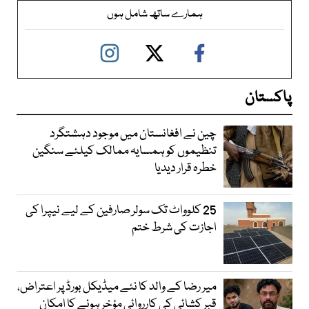
ہمارے ساتھ شامل ہوں
پاکستان
چین نے افغانستان میں موجود دہشتگرد
تنظیموں کو ہمسایہ ممالک کیلئے سنگین
خطرہ قرار دیدیا
25 کلوواٹ تک سولر صارفین کے لیے نیپرا کی
اجازت کی شرط ختم
میر رضا کے والد کا نئے میڈیکل بورڈ پر اعتراض،
قبر کشائی کی کارروائی مؤخر ہونے کا امکان