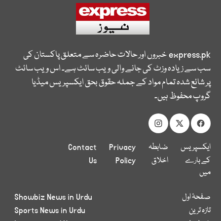
express.pk
خبروں اور حالات حاضرہ سے متعلق پاکستان کی
سب سے زیادہ وزٹ کی جانے والی ویب سائٹ ہے۔ اس ویب سائٹ
پر شائع شدہ تمام مواد کے جملہ حقوق بحق ایکسپریس میڈیا
گروپ محفوظ ہیں۔
ایکسپریس
ضابطہ
Privacy
Contact
کے بارے
اخلاق
Policy
Us
میں
صفحۂ اول
Showbiz News in Urdu
تازہ ترین
Sports News in Urdu