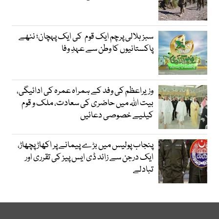
سبز ہلالی پرچم ایک قوم کی ایک پہچان؛ ننھے
پاکستانیوں کا وطن سے عہدِ وفا
وزیراعظم کی وفد کے ہمراہ عمرہ کی ادائیگی،
بیت اللہ میں حاضری کی سعادت، ملک و قوم
کیلیے خصوصی دعائیں
پنجاب پولیس میں بڑے پیمانے پر اکھاڑ پچھاڑ،
ایک درجن سے زائد ڈی ایس پیز کی تقرری اور
تبادلے