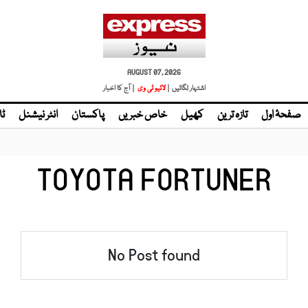
AUGUST 07, 2026
اشتہار لگائیں |
لائیو ٹی وی
| آج کا اخبار
صفحۂ اول
تازہ ترین
کھیل
خاص خبریں
پاکستان
انٹر نیشنل
ٹا
TOYOTA FORTUNER
No Post found