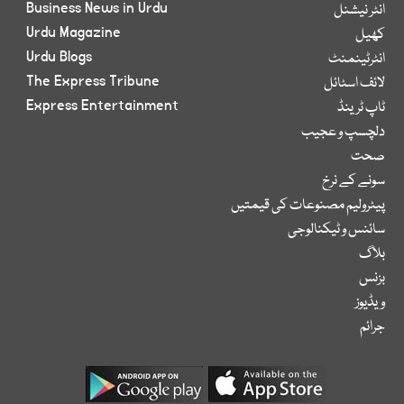
Business News in Urdu
انٹر نیشنل
Urdu Magazine
کھیل
Urdu Blogs
انٹرٹینمنٹ
The Express Tribune
لائف اسٹائل
Express Entertainment
ٹاپ ٹرینڈ
دلچسپ و عجیب
صحت
سونے کے نرخ
پیٹرولیم مصنوعات کی قیمتیں
سائنس و ٹیکنالوجی
بلاگ
بزنس
ویڈیوز
جرائم