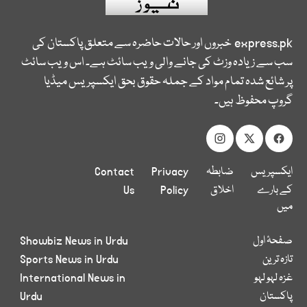
express.pk
خبروں اور حالات حاضرہ سے متعلق پاکستان کی
سب سے زیادہ وزٹ کی جانے والی ویب سائٹ ہے۔ اس ویب سائٹ
پر شائع شدہ تمام مواد کے جملہ حقوق بحق ایکسپریس میڈیا
گروپ محفوظ ہیں۔
ایکسپریس
ضابطہ
Privacy
Contact
کے بارے
اخلاق
Policy
Us
میں
صفحۂ اول
Showbiz News in Urdu
تازہ ترین
Sports News in Urdu
غزہ لہو لہو
International News in
پاکستان
Urdu