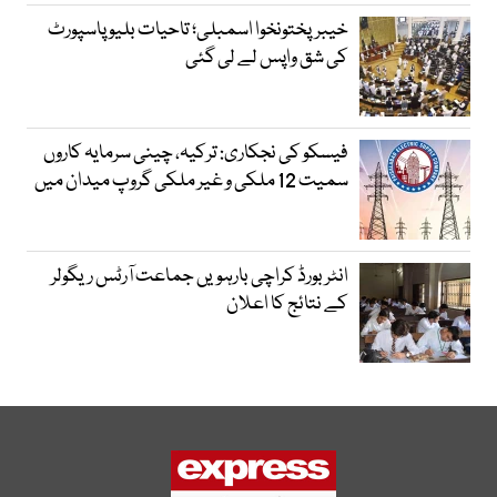
خیبرپختونخوا اسمبلی؛ تاحیات بلیو پاسپورٹ
کی شق واپس لے لی گئی
فیسکو کی نجکاری: ترکیہ، چینی سرمایہ کاروں
سمیت 12 ملکی و غیر ملکی گروپ میدان میں
انٹر بورڈ کراچی بارہویں جماعت آرٹس ریگولر
کے نتائج کا اعلان