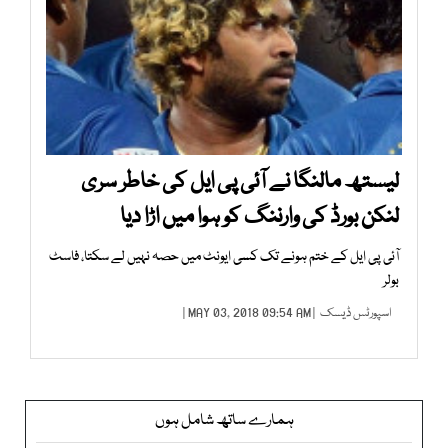
لیستھ مالنگا نے آئی پی ایل کی خاطر سری
لنکن بورڈ کی وارننگ کو ہوا میں اڑا دیا
آئی پی ایل کے ختم ہونے تک کسی ایونٹ میں حصہ نہیں لے سکتا، فاسٹ
بولر
اسپورٹس ڈیسک
| MAY 03, 2018 09:54 AM |
ہمارے ساتھ شامل ہوں