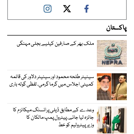
پاکستان
ملک بھر کے صارفین کیلیے بجلی مہنگی
سینیٹر طلحہ محمود اور سینیٹر دلاور کی قائمہ
کمیٹی اجلاس میں گرما گرمی، لفظی گولہ باری
وعدے کے مطابق ڈیلی پرائسنگ میکانزم کا
جائزہ لیا جائے، پیٹرول پمپ مالکان کا
وزیرپیٹرولیم کو خط