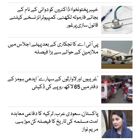
خیبرپختونخوا؛ ڈاکٹروں کو دوائی کے نام کے
بجائے فارمولہ لکھنے، کمپیوٹرائز نسخے کیلئے
قانون سازی پرغور
پی آئی اے کا نجکاری کے بعد پہلے اجلاس میں
ملازمین کے حوالے سے بڑا فیصلہ
’غریبوں اور لاوارثوں کے سہارے‘ ایدھی ہومز کے
دفتر میں 65 لاکھ روپے کی ڈکیتی
پاکستان، سعودی عرب، ترکیہ کا دفاعی معاہدہ
امت مسلمہ کی تاریخ کا فیصلہ کن موڑ ہے،
مریم نواز