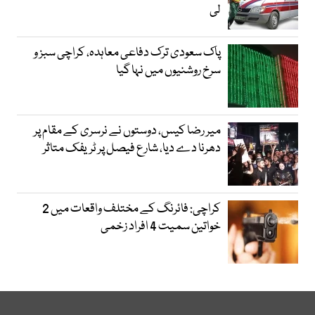
لی
پاک سعودی ترک دفاعی معاہدہ، کراچی سبز و
سرخ روشنیوں میں نہا گیا
میر رضا کیس، دوستوں نے نرسری کے مقام پر
دھرنا دے دیا، شارع فیصل پر ٹریفک متاثر
کراچی: فائرنگ کے مختلف واقعات میں 2
خواتین سمیت 4 افراد زخمی