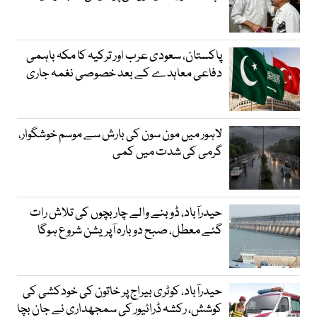
پاکستان، سعودی عرب اور ترکیہ کا مکہ باہمی
دفاعی معاہدے کے بعد خصوصی نغمہ جاری
لاہور میں مون سون کی بارش سے موسم خوشگوار،
گرمی کی شدت میں کمی
حیدرآباد، ڈوبنے والے چار بچوں کی تلاش رات
گئے معطل، صبح دوبارہ آپریشن شروع ہوگا
حیدرآباد، کوٹری بیراج پر خاتون کی خودکشی کی
کوشش، رکشہ ڈرائیور کی سمجھداری نے جان بچا