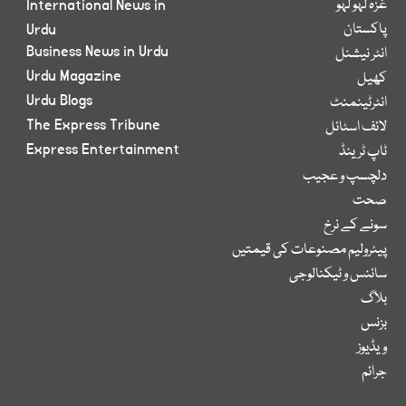
غزہ لہو لہو
International News in
پاکستان
Urdu
Business News in Urdu
انٹر نیشنل
Urdu Magazine
کھیل
Urdu Blogs
انٹرٹینمنٹ
The Express Tribune
لائف اسٹائل
Express Entertainment
ٹاپ ٹرینڈ
دلچسپ و عجیب
صحت
سونے کے نرخ
پیٹرولیم مصنوعات کی قیمتیں
سائنس و ٹیکنالوجی
بلاگ
بزنس
ویڈیوز
جرائم