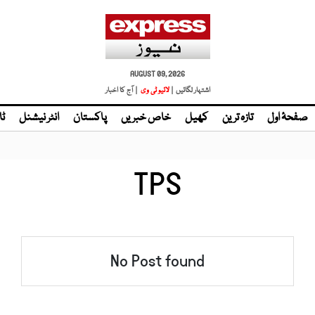
AUGUST 09, 2026
اشتہار لگائیں |
لائیو ٹی وی
| آج کا اخبار
صفحۂ اول
تازہ ترین
کھیل
خاص خبریں
پاکستان
انٹر نیشنل
ٹا
TPS
No Post found