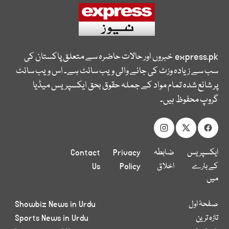
express.pk
خبروں اور حالات حاضرہ سے متعلق پاکستان کی
سب سے زیادہ وزٹ کی جانے والی ویب سائٹ ہے۔ اس ویب سائٹ
پر شائع شدہ تمام مواد کے جملہ حقوق بحق ایکسپریس میڈیا
گروپ محفوظ ہیں۔
ایکسپریس
ضابطہ
Privacy
Contact
کے بارے
اخلاق
Policy
Us
میں
صفحۂ اول
Showbiz News in Urdu
تازہ ترین
Sports News in Urdu