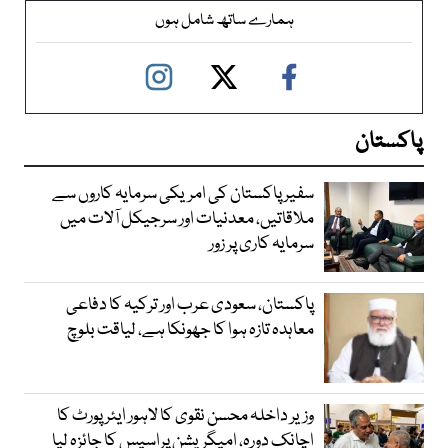
ہمارے ساتھ شامل ہوں
پاکستان
سفیر پاکستان کی امریکی سرمایہ کاروں سے
ملاقاتیں، معدنیات اور سرجیکل آلات میں
سرمایہ کاری پر زور
پاکستان، سعودی عرب اور ترکیہ کا دفاعی
معاہدہ تازہ ہوا کا جھونکا ہے، لیاقت بلوچ
وزیر داخلہ محسن نقوی کا لاہور ایئر پورٹ کا
اچانک دورہ، امیگریشن پراسیس کا جائزہ لیا