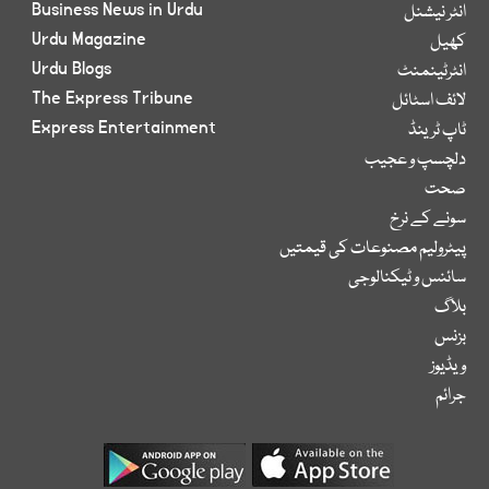
Business News in Urdu
انٹر نیشنل
Urdu Magazine
کھیل
Urdu Blogs
انٹرٹینمنٹ
The Express Tribune
لائف اسٹائل
Express Entertainment
ٹاپ ٹرینڈ
دلچسپ و عجیب
صحت
سونے کے نرخ
پیٹرولیم مصنوعات کی قیمتیں
سائنس و ٹیکنالوجی
بلاگ
بزنس
ویڈیوز
جرائم