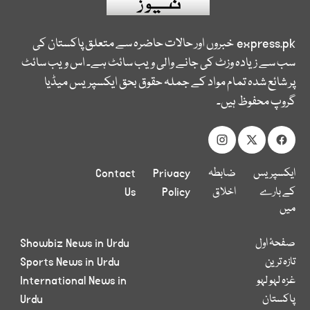
express.pk
خبروں اور حالات حاضرہ سے متعلق پاکستان کی
سب سے زیادہ وزٹ کی جانے والی ویب سائٹ ہے۔ اس ویب سائٹ
پر شائع شدہ تمام مواد کے جملہ حقوق بحق ایکسپریس میڈیا
گروپ محفوظ ہیں۔
ایکسپریس
ضابطہ
Privacy
Contact
کے بارے
اخلاق
Policy
Us
میں
صفحۂ اول
Showbiz News in Urdu
تازہ ترین
Sports News in Urdu
غزہ لہو لہو
International News in
پاکستان
Urdu