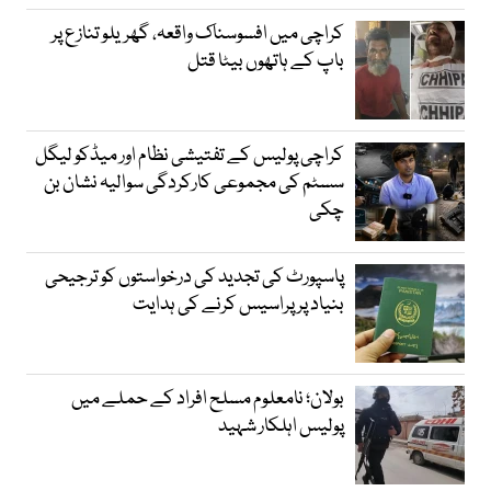
کراچی میں افسوسناک واقعہ، گھریلو تنازع پر
باپ کے ہاتھوں بیٹا قتل
کراچی پولیس کے تفتیشی نظام اور میڈکو لیگل
سسٹم کی مجموعی کارکردگی سوالیہ نشان بن
چکی
پاسپورٹ کی تجدید کی درخواستوں کو ترجیحی
بنیاد پر پراسیس کرنے کی ہدایت
بولان؛ نامعلوم مسلح افراد کے حملے میں
پولیس اہلکار شہید