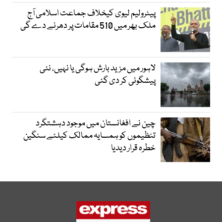
پیٹرولیم لیوی کیخلاف جماعت اسلامی آج
ملک بھر میں 510 مقامات پر دھرنے دے گی
لاہور میں مزید بارش ہوگی یا نہیں، نئی
پیشگوئی کر دی گئی
چین نے افغانستان میں موجود دہشتگرد
تنظیموں کو ہمسایہ ممالک کیلئے سنگین
خطرہ قرار دیدیا