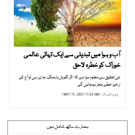
آب و ہوا میں تبدیلی سے ایک تہائی عالمی
خوراک کو خطرہ لاحق
نئی تحقیق سے معلوم ہوا ہے کہ اگر گلوبل وارمنگ جاری رہی تو آج کے
زرخیز خطے بنجر ہوجائیں گے
ویب ڈیسک
| MAY 15, 2021 11:52 AM |
ہمارے ساتھ شامل ہوں