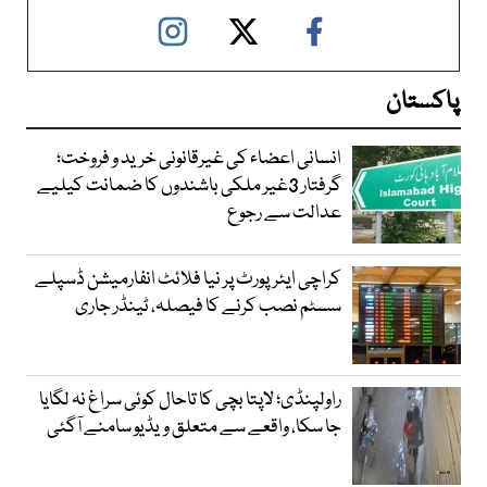
پاکستان
انسانی اعضاء کی غیرقانونی خرید و فروخت؛
گرفتار 3غیر ملکی باشندوں کا ضمانت کیلیے
عدالت سے رجوع
کراچی ایئرپورٹ پر نیا فلائٹ انفارمیشن ڈسپلے
سسٹم نصب کرنے کا فیصلہ، ٹینڈر جاری
راولپنڈی؛ لاپتا بچی کا تاحال کوئی سراغ نہ لگایا
جا سکا، واقعے سے متعلق ویڈیو سامنے آگئی