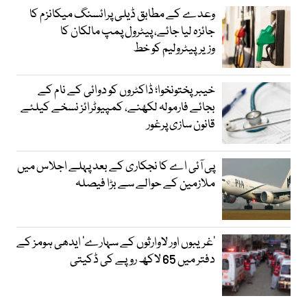
وعدے کے مطابق ڈیلی پرائسنگ میکانزم کا
جائزہ لیا جائے، پیٹرول پمپ مالکان کا
وزیرپیٹرولیم کو خط
خیبرپختونخوا؛ ڈاکٹروں کو دوائی کے نام کے
بجائے فارمولہ لکھنے، کمپیوٹرائز نسخے کیلئے
قانون سازی پرغور
پی آئی اے کا نجکاری کے بعد پہلے اجلاس میں
ملازمین کے حوالے سے بڑا فیصلہ
’غریبوں اور لاوارثوں کے سہارے‘ ایدھی ہومز کے
دفتر میں 65 لاکھ روپے کی ڈکیتی