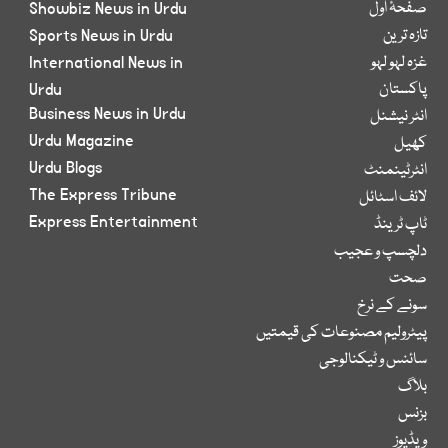
صفحۂ اول
Showbiz News in Urdu
تازہ ترین
Sports News in Urdu
غزہ لہو لہو
International News in
پاکستان
Urdu
Business News in Urdu
انٹر نیشنل
Urdu Magazine
کھیل
Urdu Blogs
انٹرٹینمنٹ
The Express Tribune
لائف اسٹائل
Express Entertainment
ٹاپ ٹرینڈ
دلچسپ و عجیب
صحت
سونے کے نرخ
پیٹرولیم مصنوعات کی قیمتیں
سائنس و ٹیکنالوجی
بلاگ
بزنس
ویڈیوز