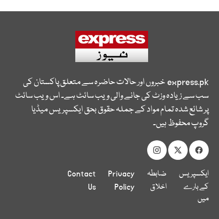
express.pk
خبروں اور حالات حاضرہ سے متعلق پاکستان کی
سب سے زیادہ وزٹ کی جانے والی ویب سائٹ ہے۔ اس ویب سائٹ
پر شائع شدہ تمام مواد کے جملہ حقوق بحق ایکسپریس میڈیا
گروپ محفوظ ہیں۔
ایکسپریس
ضابطہ
Privacy
Contact
کے بارے
اخلاق
Policy
Us
میں