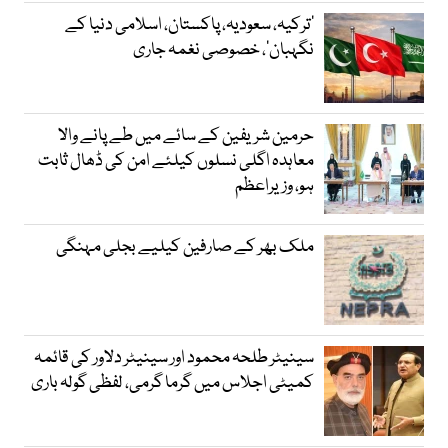
‘ترکیہ، سعودیہ، پاکستان، اسلامی دنیا کے
نگہبان’، خصوصی نغمہ جاری
حرمین شریفین کے سائے میں طے پانے والا
معاہدہ اگلی نسلوں کیلئے امن کی ڈھال ثابت
ہو، وزیراعظم
ملک بھر کے صارفین کیلیے بجلی مہنگی
سینیٹر طلحہ محمود اور سینیٹر دلاور کی قائمہ
کمیٹی اجلاس میں گرما گرمی، لفظی گولہ باری