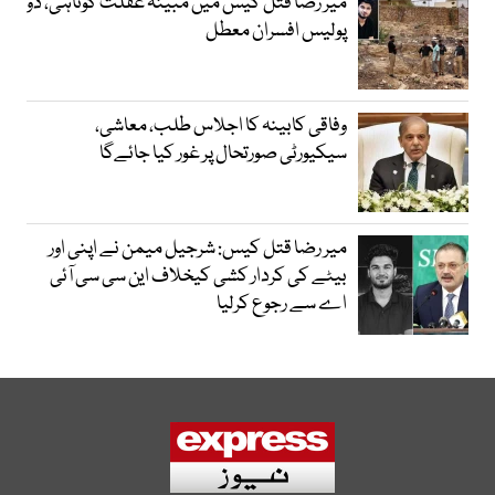
میر رضا قتل کیس میں مبینہ غفلت کوتاہی، دو
پولیس افسران معطل
وفاقی کابینہ کا اجلاس طلب، معاشی،
سیکیورٹی صورتحال پر غور کیا جائےگا
میر رضا قتل کیس: شرجیل میمن نے اپنی اور
بیٹے کی کردار کشی کیخلاف این سی سی آئی
اے سے رجوع کرلیا