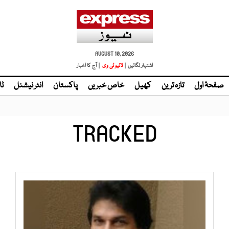
AUGUST 10, 2026
اشتہار لگائیں |
لائیو ٹی وی
| آج کا اخبار
صفحۂ اول
تازہ ترین
کھیل
خاص خبریں
پاکستان
انٹر نیشنل
ٹا
TRACKED