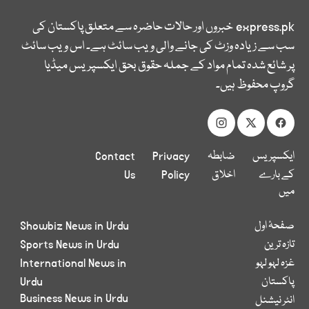
express.pk
خبروں اور حالات حاضرہ سے متعلق پاکستان کی
سب سے زیادہ وزٹ کی جانے والی ویب سائٹ ہے۔ اس ویب سائٹ
پر شائع شدہ تمام مواد کے جملہ حقوق بحق ایکسپریس میڈیا
گروپ محفوظ ہیں۔
ایکسپریس
ضابطہ
Privacy
Contact
کے بارے
اخلاق
Policy
Us
میں
صفحۂ اول
Showbiz News in Urdu
تازہ ترین
Sports News in Urdu
غزہ لہو لہو
International News in
پاکستان
Urdu
Business News in Urdu
انٹر نیشنل