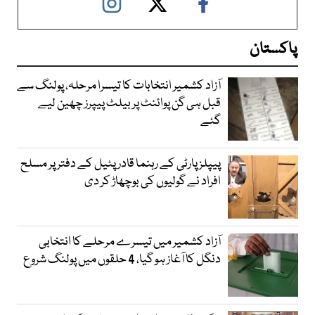
پاکستان
آزاد کشمیر انتخابات کا تیسرا مرحلہ، پولنگ سے
قبل ہی گن پوائنٹ پر بیلٹ پیپرز چھین لیے
گئے
پیپلز پارٹی کے رہنما قادر پٹیل کے دفتر پر مسلح
افراد نے گولیوں کی بوچھاڑ کر دی
آزاد کشمیر میں تیسرے مرحلے کا انتخابی
دنگل کا آغاز ہو گیا، 4 حلقوں میں پولنگ شروع