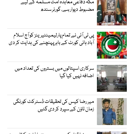
مکہ دفاعی معاہدہ امت مسلمہ کے لیے
مضبوط دیوار ہے، گورنر سندھ
پی ٹی آئی نے تمام پارلیمینٹیرینز کو آج اسلام
آباد ہائی کورٹ کے باہر پہنچنے کی ہدایت کر دی
سرکاری اسپتالوں میں بستروں کی تعداد میں
اضافہ نہیں کیا گیا
میر رضا کیس کی تحقیقات ڈسٹرکٹ کورنگی
زمان ٹاؤن کے سپرد کر دی گئیں