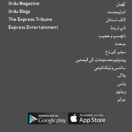
Urdu Magazine
کھیل
Urdu Blogs
انٹرٹینمنٹ
The Express Tribune
لائف اسٹائل
Express Entertainment
ٹاپ ٹرینڈ
دلچسپ و عجیب
صحت
سونے کے نرخ
پیٹرولیم مصنوعات کی قیمتیں
سائنس و ٹیکنالوجی
بلاگ
بزنس
ویڈیوز
جرائم