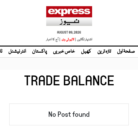
AUGUST 09, 2026
اشتہار لگائیں |
لائیو ٹی وی
| آج کا اخبار
صفحۂ اول
تازہ ترین
کھیل
خاص خبریں
پاکستان
انٹر نیشنل
ٹا
TRADE BALANCE
No Post found