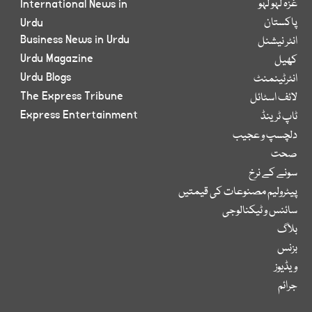
غزہ لہو لہو
International News in
پاکستان
Urdu
Business News in Urdu
انٹر نیشنل
Urdu Magazine
کھیل
Urdu Blogs
انٹرٹینمنٹ
The Express Tribune
لائف اسٹائل
Express Entertainment
ٹاپ ٹرینڈ
دلچسپ و عجیب
صحت
سونے کے نرخ
پیٹرولیم مصنوعات کی قیمتیں
سائنس و ٹیکنالوجی
بلاگ
بزنس
ویڈیوز
جرائم