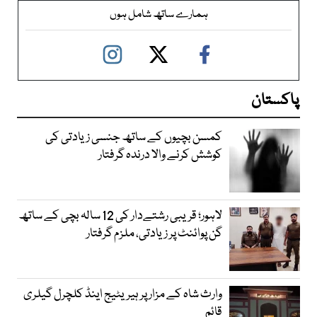
ہمارے ساتھ شامل ہوں
پاکستان
کمسن بچیوں کے ساتھ جنسی زیادتی کی
کوشش کرنے والا درندہ گرفتار
لاہور؛ قریبی رشتےدار کی 12 سالہ بچی کے ساتھ
گن پوائنٹ پر زیادتی، ملزم گرفتار
وارث شاہ کے مزار پر ہیریٹیج اینڈ کلچرل گیلری
قائم