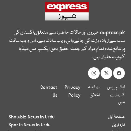
express.pk
خبروں اور حالات حاضرہ سے متعلق پاکستان کی
سب سے زیادہ وزٹ کی جانے والی ویب سائٹ ہے۔ اس ویب سائٹ
پر شائع شدہ تمام مواد کے جملہ حقوق بحق ایکسپریس میڈیا
گروپ محفوظ ہیں۔
ایکسپریس
ضابطہ
Privacy
Contact
کے بارے
اخلاق
Policy
Us
میں
صفحۂ اول
Showbiz News in Urdu
تازہ ترین
Sports News in Urdu