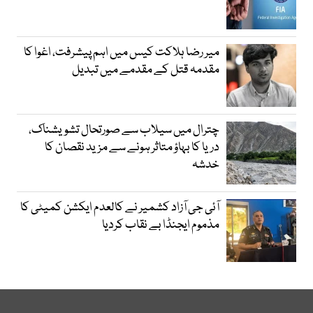
میر رضا ہلاکت کیس میں اہم پیشرفت، اغوا کا
مقدمہ قتل کے مقدمے میں تبدیل
چترال میں سیلاب سے صورتحال تشویشناک،
دریا کا بہاؤ متاثر ہونے سے مزید نقصان کا
خدشہ
آئی جی آزاد کشمیر نے کالعدم ایکشن کمیٹی کا
مذموم ایجنڈا بے نقاب کردیا