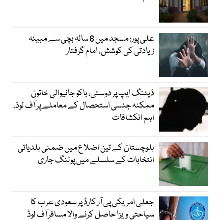
علی پور: مسجد میں 8 سالہ بچی سے مبینہ
زیادتی کی کوشش، امام گرفتار
ڈیٹنگ ایپ پر دوستی، باکو جانیوالی خاتون
ممکنہ جنسی استحصال کے معاملے پر آف لوڈ،
اہم انکشافات
بلوچستان کے تین اضلاع میں ضمنی بلدیاتی
انتخابات کے سلسلے میں پولنگ جاری
جعلی امریکی پی آر کارڈ پر سعودی عرب کا
سیاحتی ویزا حاصل کرنے والا مسافر آف لوڈ