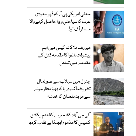
جعلی امریکی پی آر کارڈ پر سعودی
عرب کا سیاحتی ویزا حاصل کرنے والا
مسافر آف لوڈ
میر رضا ہلاکت کیس میں اہم
پیشرفت، اغوا کا مقدمہ قتل کے
مقدمے میں تبدیل
چترال میں سیلاب سے صورتحال
تشویشناک، دریا کا بہاؤ متاثر ہونے
سے مزید نقصان کا خدشہ
آئی جی آزاد کشمیر نے کالعدم ایکشن
کمیٹی کا مذموم ایجنڈا بے نقاب کردیا