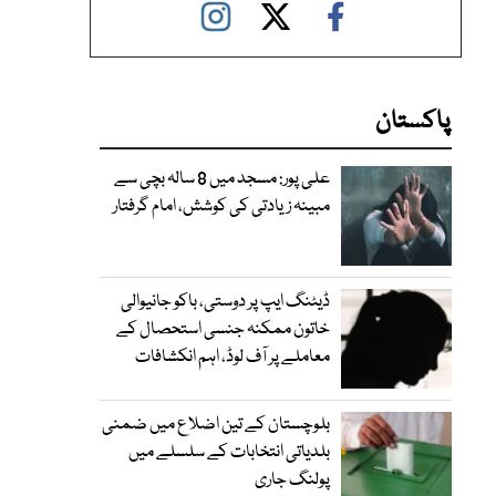
پاکستان
علی پور: مسجد میں 8 سالہ بچی سے
مبینہ زیادتی کی کوشش، امام گرفتار
ڈیٹنگ ایپ پر دوستی، باکو جانیوالی
خاتون ممکنہ جنسی استحصال کے
معاملے پر آف لوڈ، اہم انکشافات
بلوچستان کے تین اضلاع میں ضمنی
بلدیاتی انتخابات کے سلسلے میں
پولنگ جاری