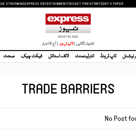
IVE STREAMING
EXPRESS ENTERTAINMENT
CRICKET PAKISTAN
TODAY'S PAPER
AUGUST 09, 2026
اشتہار لگائیں |
لائیو ٹی وی
| آج کا اخبار
ر نیشنل
ٹاپ ٹرینڈ
انٹرٹینمنٹ
لائف اسٹائل
فیکٹ چیک
صحت
TRADE BARRIERS
No Post fo