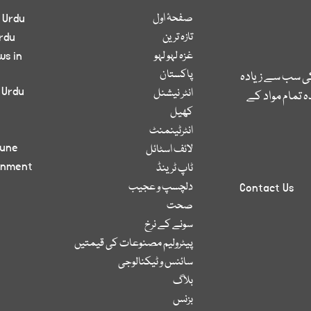
صفحۂ اول
 Urdu
تازہ ترین
rdu
غزہ لہو لہو
ws in
پاکستان
کی سب سے زیادہ
 Urdu
انٹر نیشنل
 تمام مواد کے
کھیل
انٹرٹینمنٹ
bune
لائف اسٹائل
inment
ٹاپ ٹرینڈ
دلچسپ و عجیب
Contact Us
صحت
سونے کے نرخ
پیٹرولیم مصنوعات کی قیمتیں
سائنس و ٹیکنالوجی
بلاگ
بزنس