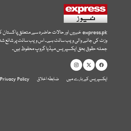
express.pk
خبروں اور حالات حاضرہ سے متعلق پاکستان 
وزٹ کی جانے والی ویب سائٹ ہے۔ اس ویب سائٹ پر شائع شدہ
جملہ حقوق بحق ایکسپریس میڈیا گروپ محفوظ ہیں۔
ایکسپریس کے بارے میں
ضابطہ اخلاق
Privacy Policy