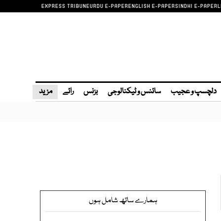
EXPRESS TRIBUNE
URDU E-PAPER
ENGLISH E-PAPER
SINDHI E-PAPER
L
دلچسپ و عجیب
سائنس و ٹیکنالوجی
بزنس
رائے
مزید
ہمارے ساتھ شامل ہوں