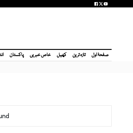
صفحۂ اول
تازہ ترین
کھیل
خاص خبریں
پاکستان
انٹ
und