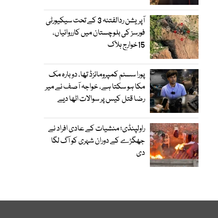
آپریشن ردالفتنہ 3 کے تحت سیکیورٹی
فورسز کی بلوچستان میں کارروائیاں،
15خوارج ہلاک
پورا سسٹم کمپرومائزڈ تھا، دوبارہ مک
مکا ہو سکتا ہے، خواجہ آصف نے میر
رضا قتل کیس پر سوالات اٹھا دیے
راولپنڈی؛ منشیات کے عادی افراد نے
جھگڑے کے دوران شہری کو آگ لگا
دی