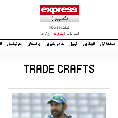
AUGUST 06, 2026
اشتہار لگائیں |
لائیو ٹی وی
| آج کا اخبار
صفحۂ اول
تازہ ترین
کھیل
خاص خبریں
پاکستان
انٹر نیشنل
ٹا
TRADE CRAFTS