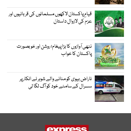
قیامِ پاکستان لاکھوں مسلمانوں کی قربانیوں اور
عزم کی لازوال داستان
ننھی آوازوں کا بڑا پیغام؛ روشن اور خوبصورت
پاکستان کا خواب
ناراض بیوی کو منانے والے شوہر نے انکار پر
سسرال کے سامنے خود کو آگ لگا لی