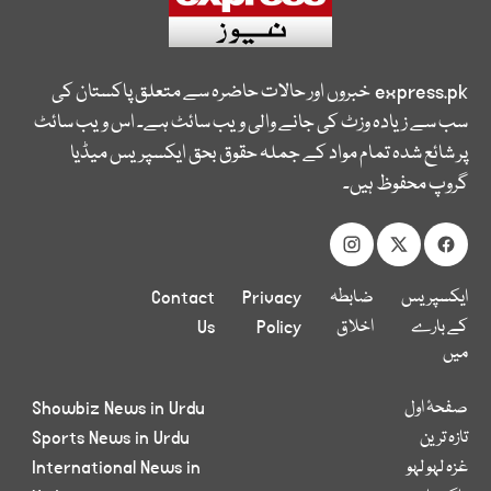
express.pk
خبروں اور حالات حاضرہ سے متعلق پاکستان کی
سب سے زیادہ وزٹ کی جانے والی ویب سائٹ ہے۔ اس ویب سائٹ
پر شائع شدہ تمام مواد کے جملہ حقوق بحق ایکسپریس میڈیا
گروپ محفوظ ہیں۔
ایکسپریس
ضابطہ
Privacy
Contact
کے بارے
اخلاق
Policy
Us
میں
صفحۂ اول
Showbiz News in Urdu
تازہ ترین
Sports News in Urdu
غزہ لہو لہو
International News in