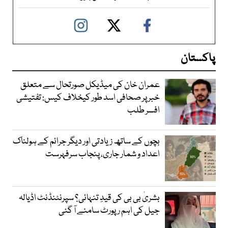
پاکستان
عمران خان کی میڈیکل صورتحال سے متعلق
خبر پر صحافی اسد طور کیخلاف کیس: تفتیشی
افسر طلب
بچوں کے ساتھ زیادتی اور دیگر جرائم کے ہولناک
اعداد و شمار جاری، پنجاب سرفہرست
بشریٰ بی بی کی قیدِ تنہائی؟ سپرنٹنڈنٹ اڈیالہ
جیل کی اہم رپورٹ سامنے آ گئی