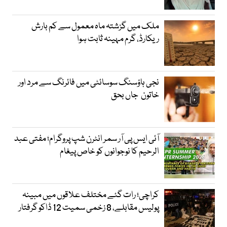
ملک میں گزشتہ ماہ معمول سے کم بارش
ریکارڈ، گرم مہینہ ثابت ہوا
نجی ہاؤسنگ سوسائٹی میں فائرنگ سے مرد اور
خاتون جاں بحق
آئی ایس پی آر سمر انٹرن شپ پروگرام؛ مفتی عبد
الرحیم کا نوجوانوں کو خاص پیغام
کراچی؛ رات گئے مختلف علاقوں میں مبینہ
پولیس مقابلے، 8 زخمی سمیت 12 ڈاکو گرفتار