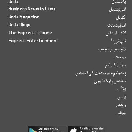
پاکستان
Urdu
Business News in Urdu
انٹر نیشنل
Urdu Magazine
کھیل
Urdu Blogs
انٹرٹینمنٹ
The Express Tribune
لائف اسٹائل
Express Entertainment
ٹاپ ٹرینڈ
دلچسپ و عجیب
صحت
سونے کے نرخ
پیٹرولیم مصنوعات کی قیمتیں
سائنس و ٹیکنالوجی
بلاگ
بزنس
ویڈیوز
جرائم