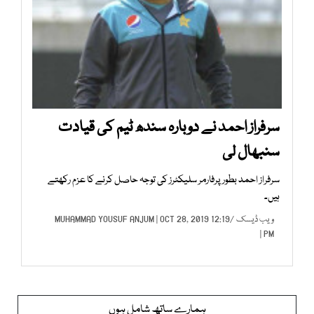
سرفراز احمد نے دوبارہ سندھ ٹیم کی قیادت
سنبھال لی
سرفراز احمد بطور پرفارمر سلیکٹرز کی توجہ حاصل کرنے کا عزم رکھتے
ہیں۔
ویب ڈیسک
/
| OCT 28, 2019 12:19
MUHAMMAD YOUSUF ANJUM
PM |
ہمارے ساتھ شامل ہوں