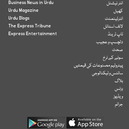
Business News in Urdu
انٹر نیشنل
Urdu Magazine
کھیل
Urdu Blogs
انٹرٹینمنٹ
The Express Tribune
لائف اسٹائل
Express Entertainment
ٹاپ ٹرینڈ
دلچسپ و عجیب
صحت
سونے کے نرخ
پیٹرولیم مصنوعات کی قیمتیں
سائنس و ٹیکنالوجی
بلاگ
بزنس
ویڈیوز
جرائم