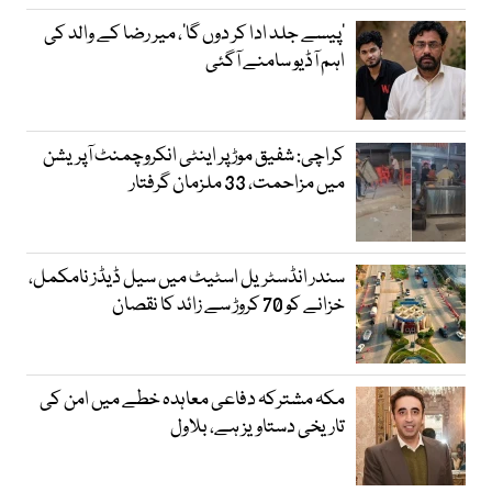
’پیسے جلد ادا کر دوں گا‘، میر رضا کے والد کی
اہم آڈیو سامنے آگئی
کراچی: شفیق موڑ پر اینٹی انکروچمنٹ آپریشن
میں مزاحمت، 33 ملزمان گرفتار
سندر انڈسٹریل اسٹیٹ میں سیل ڈیڈز نامکمل،
خزانے کو 70 کروڑ سے زائد کا نقصان
مکہ مشترکہ دفاعی معاہدہ خطے میں امن کی
تاریخی دستاویز ہے، بلاول