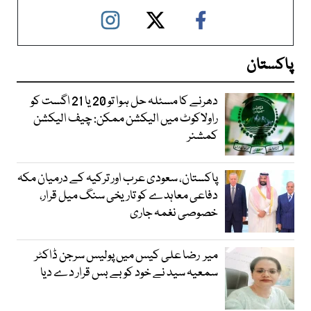
پاکستان
دھرنے کا مسئلہ حل ہوا تو 20 یا 21 اگست کو
راولاکوٹ میں الیکشن ممکن: چیف الیکشن
کمشنر
پاکستان، سعودی عرب اور ترکیہ کے درمیان مکہ
دفاعی معاہدے کو تاریخی سنگ میل قرار،
خصوصی نغمہ جاری
میر رضا علی کیس میں پولیس سرجن ڈاکٹر
سمعیہ سید نے خود کو بے بس قرار دے دیا