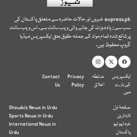
express.pk
خبروں اور حالات حاضرہ سے متعلق پاکستان کی
سب سے زیادہ وزٹ کی جانے والی ویب سائٹ ہے۔ اس ویب سائٹ
پر شائع شدہ تمام مواد کے جملہ حقوق بحق ایکسپریس میڈیا
گروپ محفوظ ہیں۔
ایکسپریس
ضابطہ
Privacy
Contact
کے بارے
اخلاق
Policy
Us
میں
صفحۂ اول
Showbiz News in Urdu
تازہ ترین
Sports News in Urdu
غزہ لہو لہو
International News in
پاکستان
Urdu