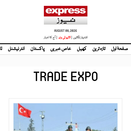
AUGUST 08, 2026
اشتہار لگائیں |
| آج کا اخبار
صفحۂ اول
تازہ ترین
کھیل
خاص خبریں
پاکستان
انٹر نیشنل
ٹا
TRADE EXPO