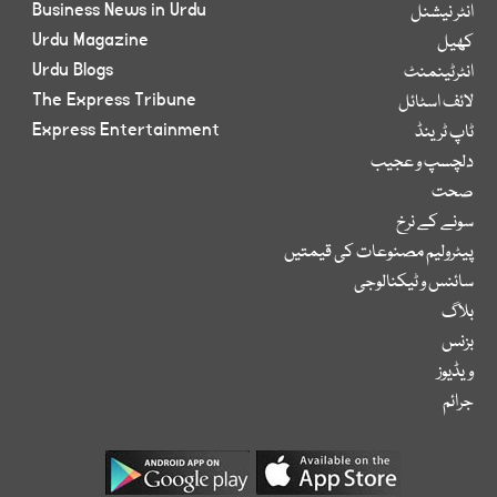
Business News in Urdu
انٹر نیشنل
Urdu Magazine
کھیل
Urdu Blogs
انٹرٹینمنٹ
The Express Tribune
لائف اسٹائل
Express Entertainment
ٹاپ ٹرینڈ
دلچسپ و عجیب
صحت
سونے کے نرخ
پیٹرولیم مصنوعات کی قیمتیں
سائنس و ٹیکنالوجی
بلاگ
بزنس
ویڈیوز
جرائم