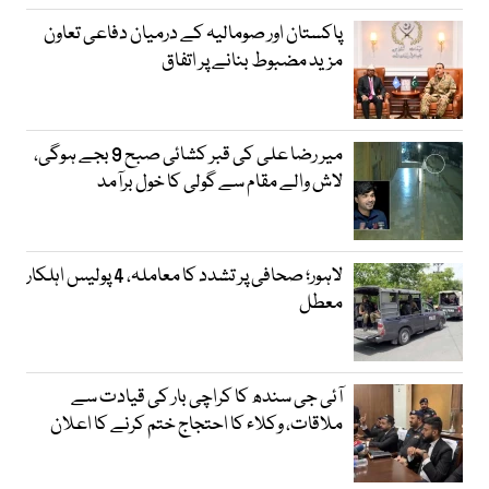
پاکستان اور صومالیہ کے درمیان دفاعی تعاون
مزید مضبوط بنانے پر اتفاق
میر رضا علی کی قبر کشائی صبح 9 بجے ہوگی،
لاش والے مقام سے گولی کا خول برآمد
لاہور؛ صحافی پر تشدد کا معاملہ، 4 پولیس اہلکار
معطل
آئی جی سندھ کا کراچی بار کی قیادت سے
ملاقات، وکلاء کا احتجاج ختم کرنے کا اعلان