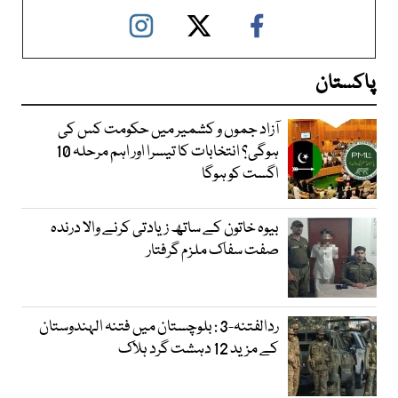
پاکستان
آزاد جموں و کشمیر میں حکومت کس کی
ہوگی؟ انتخابات کا تیسرا اور اہم مرحلہ 10
اگست کو ہوگا
بیوہ خاتون کے ساتھ زیادتی کرنے والا درندہ
صفت سفاک ملزم گرفتار
ردالفتنہ-3 : بلوچستان میں فتنہ الہندوستان
کے مزید 12 دہشت گرد ہلاک