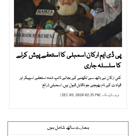
پی ڈی ایم ارکان اسمبلی کا استعفے پیش کرنے
کا سلسلہ جاری
کئی ارکان نے ہاتھ سے لکھنے کے بجائے ٹائپ شدہ استعفے اسپیکر اور
قیادت کے نام بھیجے جو ناقابل قبول ہیں، اسمبلی ذرائع
ویب ڈیسک
| DEC 09, 2020 02:35 PM |
ہمارے ساتھ شامل ہوں