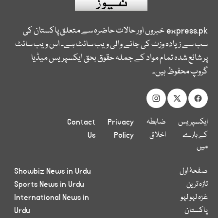
express.pk
خبروں اور حالات حاضرہ سے متعلق پاکستان کی
سب سے زیادہ وزٹ کی جانے والی ویب سائٹ ہے۔ اس ویب سائٹ
پر شائع شدہ تمام مواد کے جملہ حقوق بحق ایکسپریس میڈیا
گروپ محفوظ ہیں۔
ایکسپریس
ضابطہ
Privacy
Contact
کے بارے
اخلاق
Policy
Us
میں
صفحۂ اول
Showbiz News in Urdu
تازہ ترین
Sports News in Urdu
غزہ لہو لہو
International News in
پاکستان
Urdu