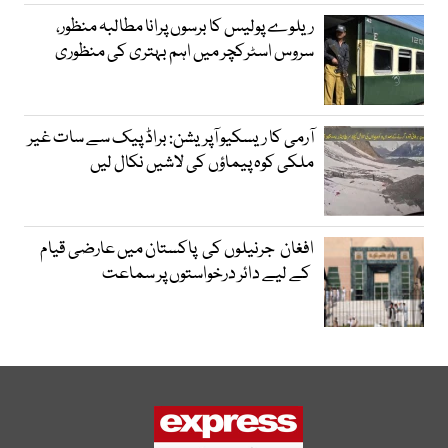
ریلوے پولیس کا برسوں پرانا مطالبہ منظور،
سروس اسٹرکچر میں اہم بہتری کی منظوری
آرمی کا ریسکیو آپریشن: براڈ پیک سے سات غیر
ملکی کوہ پیماؤں کی لاشیں نکال لیں
افغان جرنیلوں کی پاکستان میں عارضی قیام
کے لیے دائر درخواستوں پر سماعت