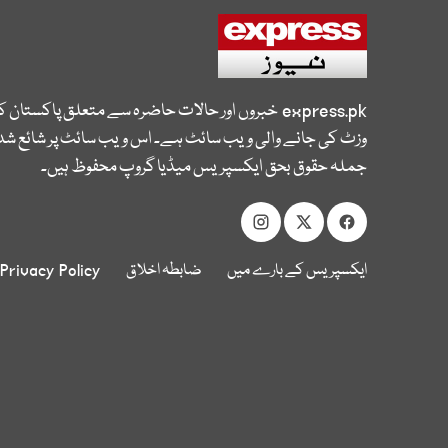
express.pk
خبروں اور حالات حاضرہ سے متعلق پاکستان 
وزٹ کی جانے والی ویب سائٹ ہے۔ اس ویب سائٹ پر شائع شدہ
جملہ حقوق بحق ایکسپریس میڈیا گروپ محفوظ ہیں۔
ایکسپریس کے بارے میں
ضابطہ اخلاق
Privacy Policy