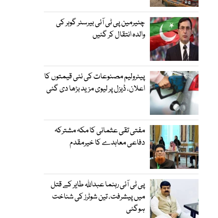
چئیرمین پی ٹی آئی بیرسٹر گوہر کی
والدہ انتقال کر گئیں
پیٹرولیم مصنوعات کی نئی قیمتوں کا
اعلان، ڈیزل پر لیوی مزید بڑھا دی گئی
مفتی تقی عثمانی کا مکہ مشترکہ
دفاعی معاہدے کا خیرمقدم
پی ٹی آئی رہنما عبداللہ طایر کے قتل
میں پیشرفت، تین شوٹرز کی شناخت
ہوگئی