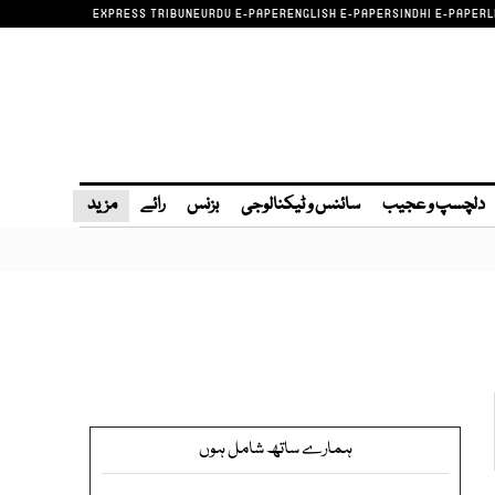
EXPRESS TRIBUNE
URDU E-PAPER
ENGLISH E-PAPER
SINDHI E-PAPER
L
دلچسپ و عجیب
سائنس و ٹیکنالوجی
بزنس
رائے
مزید
ہمارے ساتھ شامل ہوں