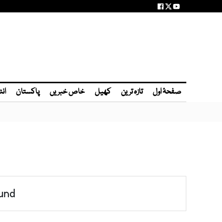
صفحۂ اول
تازہ ترین
کھیل
خاص خبریں
پاکستان
انٹ
und