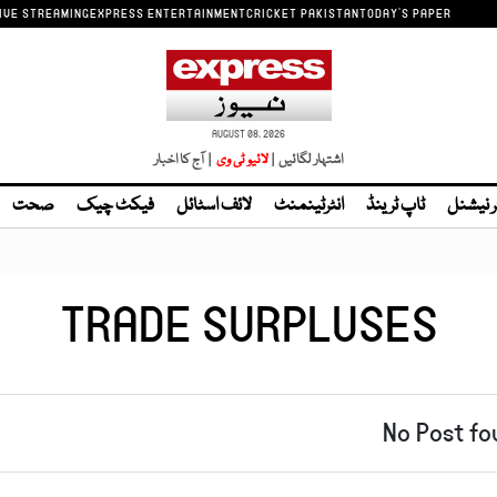
IVE STREAMING
EXPRESS ENTERTAINMENT
CRICKET PAKISTAN
TODAY'S PAPER
AUGUST 08, 2026
اشتہار لگائیں |
| آج کا اخبار
ر نیشنل
ٹاپ ٹرینڈ
انٹرٹینمنٹ
لائف اسٹائل
فیکٹ چیک
صحت
TRADE SURPLUSES
No Post fo