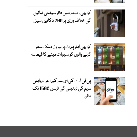
کراچی، صدر میں فائر سیفٹی قوانین
کی خلاف ورزی پر 200 دکانیں سیل
کراچی ایئرپورٹ پر بیرون ملک سفر
کرنے والوں کو سہولت دینے کا فیصلہ
پی ٹی اے کی ای سم کے اجرا، روایتی
سیم کی تبدیلی کی فیس 1500 تک
مقرر