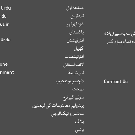
صفحۂ اول
 Urdu
تازہ ترین
rdu
غزہ لہو لہو
ws in
پاکستان
کی سب سے زیادہ
 Urdu
انٹر نیشنل
 تمام مواد کے
کھیل
انٹرٹینمنٹ
bune
لائف اسٹائل
inment
ٹاپ ٹرینڈ
دلچسپ و عجیب
Contact Us
صحت
سونے کے نرخ
پیٹرولیم مصنوعات کی قیمتیں
سائنس و ٹیکنالوجی
بلاگ
بزنس