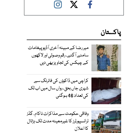
پاکستان
میر رضا کے مبینہ آخری آڈیو پیغامات
سامنے آگئے، رقم وصولی اور لاکھوں
کے چیکس کی تجاویز بھی دیں
کراچی میں ڈاکوؤں کی فائرنگ سے
شہری جاں بحق، رواں سال میں اب تک
کی تعداد 46 ہوگئی
وفاقی حکومت سے مذاکرات ناکام، گڈز
ٹرانسپورٹرز کا غیرمعینہ مدت تک ہڑتال
کا اعلان