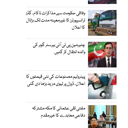
وفاقی حکومت سے مذاکرات ناکام، گڈز
ٹرانسپورٹرز کا غیرمعینہ مدت تک ہڑتال
کا اعلان
چئیرمین پی ٹی آئی بیرسٹر گوہر کی
والدہ انتقال کر گئیں
پیٹرولیم مصنوعات کی نئی قیمتوں کا
اعلان، ڈیزل پر لیوی مزید بڑھا دی گئی
مفتی تقی عثمانی کا مکہ مشترکہ
دفاعی معاہدے کا خیرمقدم