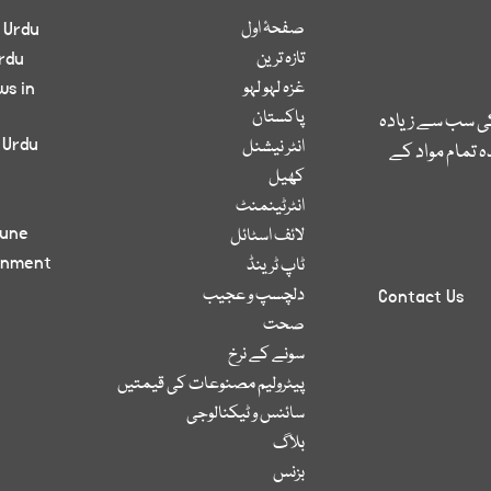
صفحۂ اول
 Urdu
تازہ ترین
rdu
غزہ لہو لہو
ws in
پاکستان
کی سب سے زیادہ
 Urdu
انٹر نیشنل
 تمام مواد کے
کھیل
انٹرٹینمنٹ
bune
لائف اسٹائل
inment
ٹاپ ٹرینڈ
دلچسپ و عجیب
Contact Us
صحت
سونے کے نرخ
پیٹرولیم مصنوعات کی قیمتیں
سائنس و ٹیکنالوجی
بلاگ
بزنس