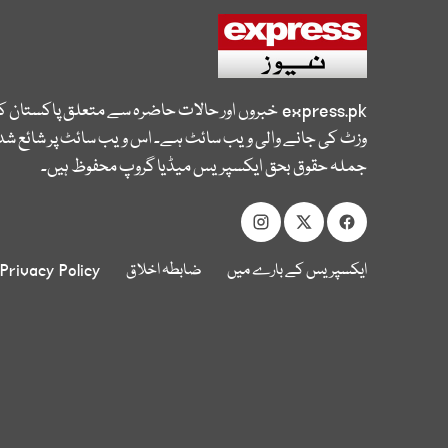
express.pk
خبروں اور حالات حاضرہ سے متعلق پاکستان 
وزٹ کی جانے والی ویب سائٹ ہے۔ اس ویب سائٹ پر شائع شدہ
جملہ حقوق بحق ایکسپریس میڈیا گروپ محفوظ ہیں۔
ایکسپریس کے بارے میں
ضابطہ اخلاق
Privacy Policy