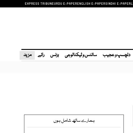
EXPRESS TRIBUNE
URDU E-PAPER
ENGLISH E-PAPER
SINDHI E-PAPER
L
دلچسپ و عجیب
سائنس و ٹیکنالوجی
بزنس
رائے
مزید
ہمارے ساتھ شامل ہوں