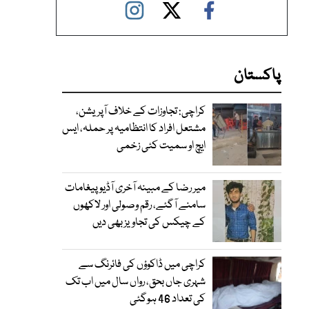
پاکستان
کراچی: تجاوزات کے خلاف آپریشن،
مشتعل افراد کا انتظامیہ پر حملہ، ایس
ایچ او سمیت کئی زخمی
میر رضا کے مبینہ آخری آڈیو پیغامات
سامنے آگئے، رقم وصولی اور لاکھوں
کے چیکس کی تجاویز بھی دیں
کراچی میں ڈاکوؤں کی فائرنگ سے
شہری جاں بحق، رواں سال میں اب تک
کی تعداد 46 ہوگئی