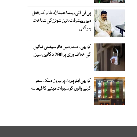
پی ٹی آئی رہنما عبداللہ طایر کے قتل
میں پیشرفت، تین شوٹرز کی شناخت
ہوگئی
کراچی، صدر میں فائر سیفٹی قوانین
کی خلاف ورزی پر 200 دکانیں سیل
کراچی ایئرپورٹ پر بیرون ملک سفر
کرنے والوں کو سہولت دینے کا فیصلہ