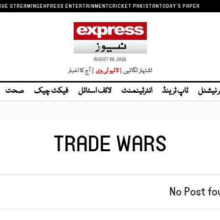
IVE STREAMING
EXPRESS ENTERTAINMENT
CRICKET PAKISTAN
TODAY'S PAPER
AUGUST 08, 2026
اشتہار لگائیں |
لائیو ٹی وی
| آج کا اخبار
ر نیشنل
ٹاپ ٹرینڈ
انٹرٹینمنٹ
لائف اسٹائل
فیکٹ چیک
صحت
TRADE WARS
No Post fo