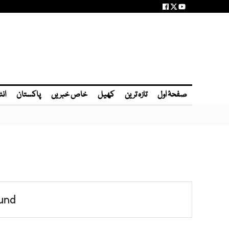
صفحۂ اول
تازہ ترین
کھیل
خاص خبریں
پاکستان
انٹ
und