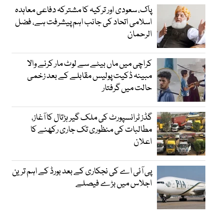
پاک، سعودی اور ترکیہ کا مشترکہ دفاعی معاہدہ
اسلامی اتحاد کی جانب اہم پیشرفت ہے، فضل
الرحمان
کراچی میں ماں بیٹے سے لوٹ مار کرنے والا
مبینہ ڈکیت پولیس مقابلے کے بعد زخمی
حالت میں گرفتار
گڈز ٹرانسپورٹ کی ملک گیر ہڑتال کا آغاز،
مطالبات کی منظوری تک جاری رکھنے کا
اعلان
پی آئی اے کی نجکاری کے بعد بورڈ کے اہم ترین
اجلاس میں بڑے فیصلے