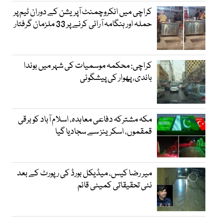
کراچی میں انکروچمنٹ آپریشن کے دوران ٹیم پر
حملہ اور ہنگامہ آرائی کرنے پر 33 ملزمان گرفتار
کراچی: محکمہ موسمیات کی شہر میں بوندا
باندی، پھوار کی پیشگوئی
مکہ مشترکہ دفاعی معاہدہ، اسلام آباد کو برقی
قمقموں، اسکرینز سے سجادیا گیا
میر رضا کیس، میڈیکل بورڈ کی رپورٹ کے بعد
نئی تحقیقاتی کمیٹی قائم