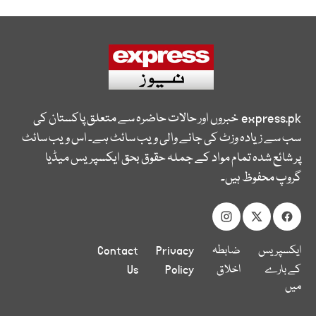
express.pk
خبروں اور حالات حاضرہ سے متعلق پاکستان کی
سب سے زیادہ وزٹ کی جانے والی ویب سائٹ ہے۔ اس ویب سائٹ
پر شائع شدہ تمام مواد کے جملہ حقوق بحق ایکسپریس میڈیا
گروپ محفوظ ہیں۔
ایکسپریس
ضابطہ
Privacy
Contact
کے بارے
اخلاق
Policy
Us
میں