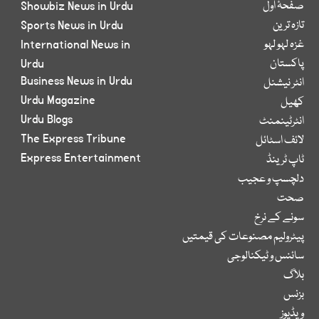
صفحۂ اول
Showbiz News in Urdu
تازہ ترین
Sports News in Urdu
غزہ لہو لہو
International News in
پاکستان
Urdu
Business News in Urdu
انٹر نیشنل
Urdu Magazine
کھیل
Urdu Blogs
انٹرٹینمنٹ
The Express Tribune
لائف اسٹائل
Express Entertainment
ٹاپ ٹرینڈ
دلچسپ و عجیب
صحت
سونے کے نرخ
پیٹرولیم مصنوعات کی قیمتیں
سائنس و ٹیکنالوجی
بلاگ
بزنس
ویڈیوز