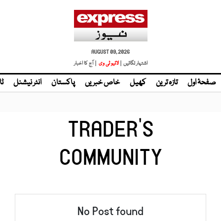
AUGUST 09, 2026
اشتہار لگائیں |
لائیو ٹی وی
| آج کا اخبار
صفحۂ اول
تازہ ترین
کھیل
خاص خبریں
پاکستان
انٹر نیشنل
ٹا
TRADER’S
COMMUNITY
No Post found