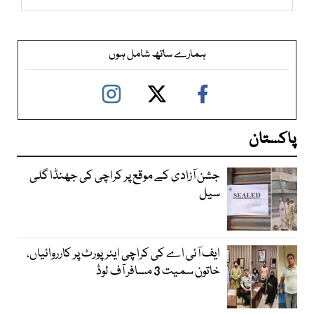
ہمارے ساتھ شامل ہوں
پاکستان
جشن آزادی کے موقع پر کراچی کی جھنڈا گلی
سیل
ایف آئی اے کی کراچی ایئرپورٹ پر کارروائیاں،
خاتون سمیت 3 مسافر آف لوڈ