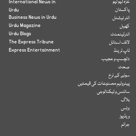
غزہ لہو لہو
International News in
پاکستان
Urdu
Business News in Urdu
انٹر نیشنل
Urdu Magazine
کھیل
Urdu Blogs
انٹرٹینمنٹ
The Express Tribune
لائف اسٹائل
Express Entertainment
ٹاپ ٹرینڈ
دلچسپ و عجیب
صحت
سونے کے نرخ
پیٹرولیم مصنوعات کی قیمتیں
سائنس و ٹیکنالوجی
بلاگ
بزنس
ویڈیوز
جرائم