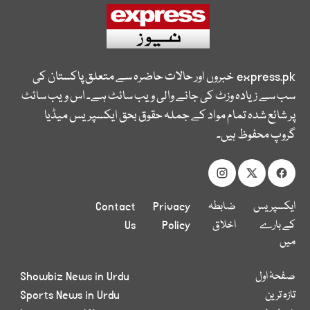
express.pk
خبروں اور حالات حاضرہ سے متعلق پاکستان کی
سب سے زیادہ وزٹ کی جانے والی ویب سائٹ ہے۔ اس ویب سائٹ
پر شائع شدہ تمام مواد کے جملہ حقوق بحق ایکسپریس میڈیا
گروپ محفوظ ہیں۔
ایکسپریس
ضابطہ
Privacy
Contact
کے بارے
اخلاق
Policy
Us
میں
صفحۂ اول
Showbiz News in Urdu
تازہ ترین
Sports News in Urdu