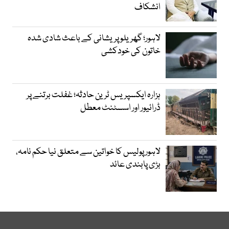
انشکاف
لاہور؛ گھریلو پریشانی کے باعث شادی شدہ
خاتون کی خودکشی
ہزارہ ایکسپریس ٹرین حادثہ؛ غفلت برتنے پر
ڈرائیور اور اسسٹنٹ معطل
لاہور پولیس کا خواتین سے متعلق نیا حکم نامہ،
بڑی پابندی عائد