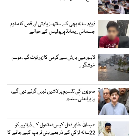
ڈیڑھ سالہ بچی کے ساتھ زیادتی اور قتل کا ملزم
جسمانی ریمانڈ پر پولیس کے حوالے
لاہور میں بارش سے گرمی کا زور ٹوٹ گیا، موسم
خوشگوار
صوبوں کی تقسیم پر لاشیں نہیں گرنے دیں گے،
وزیراعلیٰ سندھ
عبداللہ طاہر قتل کیس؛ مقتول کے ڈرائیور کو
22سالہ لڑکی کے ذریعے ہنی ٹریپ کیے جانے کا