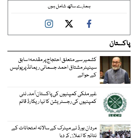
ہمارے ساتھ شامل ہوں
پاکستان
کشمیر سے متعلق احتجاج پر مقدمہ؛ سابق
سینیٹر مشتاق احمد جسمانی ریمانڈ پر پولیس
کے حوالے
غیر ملکی کمپنیوں کی پاکستان آمد، نئی
کمپنیوں کی رجسٹریشن کا نیا ریکارڈ قائم
مردان بورڈ نے میٹرک کے سالانہ امتحانات کے
نتائج کا اعلان کر دیا