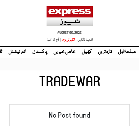
AUGUST 06, 2026
اشتہار لگائیں |
| آج کا اخبار
صفحۂ اول
تازہ ترین
کھیل
خاص خبریں
پاکستان
انٹر نیشنل
ٹا
TRADEWAR
No Post found