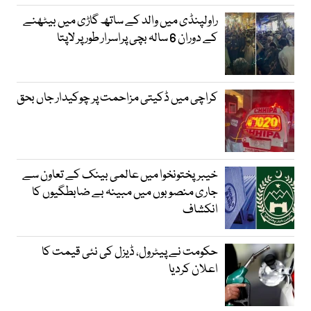
راولپنڈی میں والد کے ساتھ گاڑی میں بیٹھنے
کے دوران 6 سالہ بچی پراسرار طور پر لاپتا
کراچی میں ڈکیتی مزاحمت پر چوکیدار جاں بحق
خیبرپختونخوا میں عالمی بینک کے تعاون سے
جاری منصوبوں میں مبینہ بے ضابطگیوں کا
انکشاف
حکومت نے پیٹرول، ڈیزل کی نئی قیمت کا
اعلان کردیا