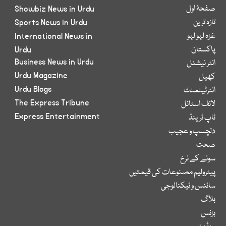
صفحۂ اول
Showbiz News in Urdu
تازہ ترین
Sports News in Urdu
غزہ لہو لہو
International News in
پاکستان
Urdu
Business News in Urdu
انٹر نیشنل
Urdu Magazine
کھیل
Urdu Blogs
انٹرٹینمنٹ
The Express Tribune
لائف اسٹائل
Express Entertainment
ٹاپ ٹرینڈ
دلچسپ و عجیب
صحت
سونے کے نرخ
پیٹرولیم مصنوعات کی قیمتیں
سائنس و ٹیکنالوجی
بلاگ
بزنس