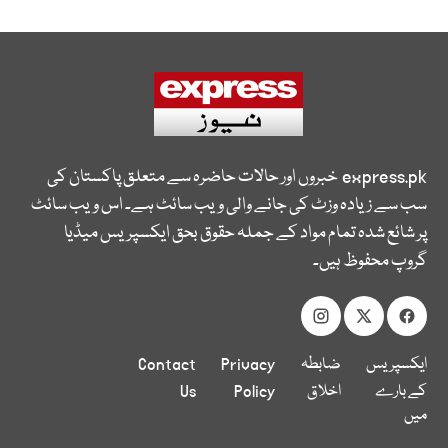
express.pk
خبروں اور حالات حاضرہ سے متعلق پاکستان کی
سب سے زیادہ وزٹ کی جانے والی ویب سائٹ ہے۔ اس ویب سائٹ
پر شائع شدہ تمام مواد کے جملہ حقوق بحق ایکسپریس میڈیا
گروپ محفوظ ہیں۔
ایکسپریس
ضابطہ
Privacy
Contact
کے بارے
اخلاق
Policy
Us
میں