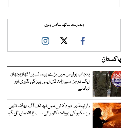
ہمارے ساتھ شامل ہوں
پاکستان
پنجاب پولیس میں بڑے پیمانے پر اکھاڑ پچھاڑ،
ایک درجن سے زائد ڈی ایس پیز کی تقرری اور
تبادلے
راولپنڈی، دو دکانوں میں اچانک آگ بھڑک اٹھی،
ریسکیو کی بروقت کارروائی سے بڑا نقصان ٹل گیا