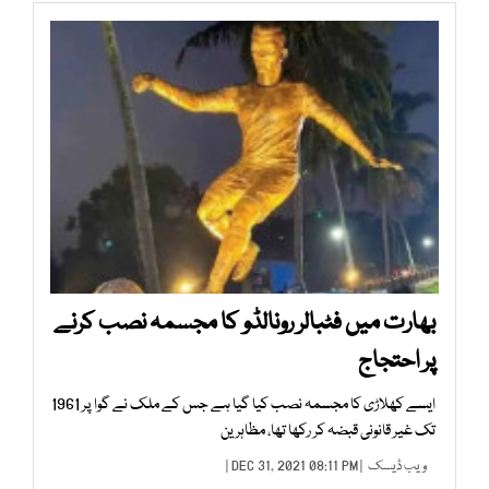
بھارت میں فٹبالر رونالڈو کا مجسمہ نصب کرنے
پر احتجاج
ایسے کھلاڑی کا مجسمہ نصب کیا گیا ہے جس کے ملک نے گوا پر 1961
تک غیر قانونی قبضہ کر رکھا تھا، مظاہرین
ویب ڈیسک
| DEC 31, 2021 08:11 PM |