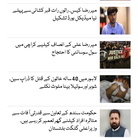
میر رضا کیس، راتوں رات قبر کشائی سے پہلے
نیا میڈیکل بورڈ تشکیل
میر رضا علی کے انصاف کیلیے کراچی میں
سول سوسائٹی کا احتجاج
لاہور میں 40 سالہ خاتون کے قتل کا ڈراپ سین،
شوہر اور سوتیلا بیٹا ملوث نکلے
حکومت سندھ کے تعاون سے قدرتی آفات سے
متاثرہ افراد کیلئے گھر تعمیر کر رہے ہیں،
وزیراعلیٰ گلگت بلتستان