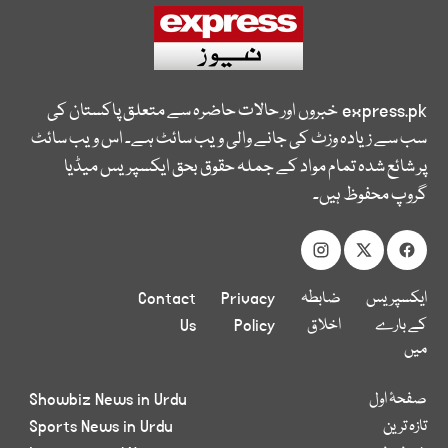
express.pk
خبروں اور حالات حاضرہ سے متعلق پاکستان کی
سب سے زیادہ وزٹ کی جانے والی ویب سائٹ ہے۔ اس ویب سائٹ
پر شائع شدہ تمام مواد کے جملہ حقوق بحق ایکسپریس میڈیا
گروپ محفوظ ہیں۔
ایکسپریس
ضابطہ
Privacy
Contact
کے بارے
اخلاق
Policy
Us
میں
صفحۂ اول
Showbiz News in Urdu
تازہ ترین
Sports News in Urdu