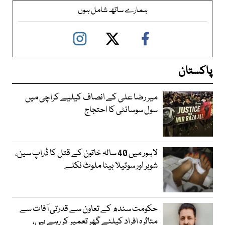
ہمارے ساتھ شامل ہوں
پاکستان
میر رضا علی کے انصاف کیلیے کراچی میں
سول سوسائٹی کا احتجاج
لاہور میں 40 سالہ خاتون کے قتل کا ڈراپ سین،
شوہر اور سوتیلا بیٹا ملوث نکلے
حکومت سندھ کے تعاون سے قدرتی آفات سے
متاثرہ افراد کیلئے گھر تعمیر کر رہے ہیں،