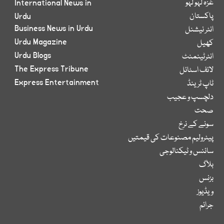
غزہ لہو لہو
International News in
پاکستان
Urdu
Business News in Urdu
انٹر نیشنل
Urdu Magazine
کھیل
Urdu Blogs
انٹرٹینمنٹ
The Express Tribune
لائف اسٹائل
Express Entertainment
ٹاپ ٹرینڈ
دلچسپ و عجیب
صحت
سونے کے نرخ
پیٹرولیم مصنوعات کی قیمتیں
سائنس و ٹیکنالوجی
بلاگ
بزنس
ویڈیوز
جرائم