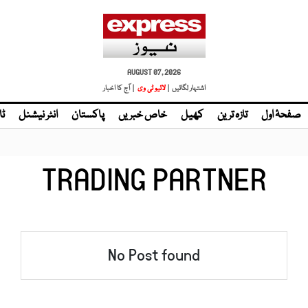
AUGUST 07, 2026
اشتہار لگائیں |
لائیو ٹی وی
| آج کا اخبار
صفحۂ اول
تازہ ترین
کھیل
خاص خبریں
پاکستان
انٹر نیشنل
ٹا
TRADING PARTNER
No Post found