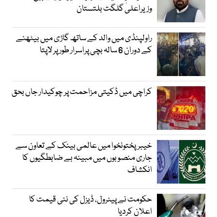
وزیراعلیٰ گلگت بلتستان
راولپنڈی میں والد کے ساتھ گاڑی میں بیٹھنے
کے دوران 6 سالہ بچی پراسرار طور پر لاپتا
کراچی میں ڈکیتی مزاحمت پر چوکیدار جاں بحق
خیبرپختونخوا میں عالمی بینک کے تعاون سے
جاری منصوبوں میں مبینہ بے ضابطگیوں کا
انکشاف
حکومت نے پیٹرول، ڈیزل کی نئی قیمت کا
اعلان کردیا