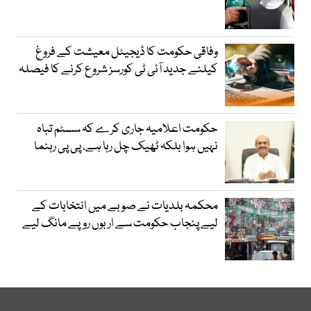
وفاقی حکومت کا ڈیجیٹل معیشت کے فروغ
کیلئے جدید آئی ٹی کورسز شروع کرنے کا فیصلہ
حکومت اعلامیہ جاری کرے کہ سسٹم تباہ
نہیں ہوا بلکہ ٹھیک چل رہا ہے، پی پی رہنما
محکمہ بلدیات نے صوبے میں انتخابات کے
لیے پنجاب حکومت سے اربوں روپے مانگ لیے