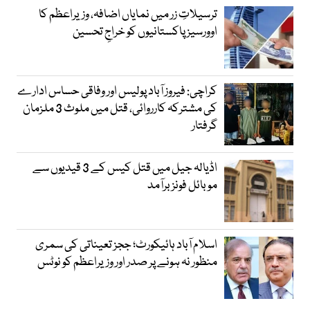
ترسیلاتِ زر میں نمایاں اضافہ، وزیراعظم کا
اوورسیز پاکستانیوں کو خراجِ تحسین
کراچی: فیروز آباد پولیس اور وفاقی حساس ادارے
کی مشترکہ کارروائی، قتل میں ملوث 3 ملزمان
گرفتار
اڈیالہ جیل میں قتل کیس کے 3 قیدیوں سے
موبائل فونز برآمد
اسلام آباد ہائیکورٹ؛ ججز تعیناتی کی سمری
منظور نہ ہونے پر صدر اور وزیراعظم کو نوٹس