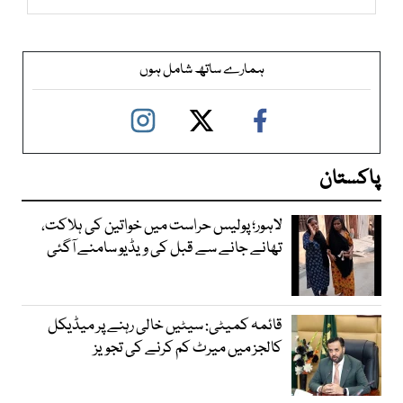
ہمارے ساتھ شامل ہوں
پاکستان
لاہور؛ پولیس حراست میں خواتین کی ہلاکت،
تھانے جانے سے قبل کی ویڈیو سامنے آگئی
قائمہ کمیٹی: سیٹیں خالی رہنے پر میڈیکل
کالجز میں میرٹ کم کرنے کی تجویز