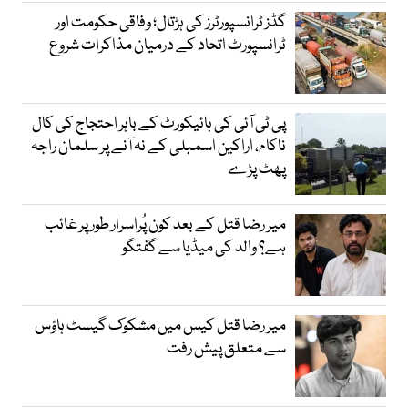
گڈز ٹرانسپورٹرز کی ہڑتال؛ وفاقی حکومت اور
ٹرانسپورٹ اتحاد کے درمیان مذاکرات شروع
پی ٹی آئی کی ہائیکورٹ کے باہر احتجاج کی کال
ناکام، اراکین اسمبلی کے نہ آنے پر سلمان راجہ
پھٹ پڑے
میر رضا قتل کے بعد کون پُراسرار طور پر غائب
ہے؟ والد کی میڈیا سے گفتگو
میر رضا قتل کیس میں مشکوک گیسٹ ہاؤس
سے متعلق پیش رفت