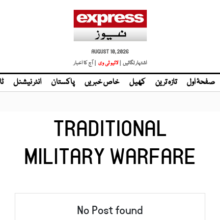
AUGUST 10, 2026
اشتہار لگائیں |
لائیو ٹی وی
| آج کا اخبار
صفحۂ اول
تازہ ترین
کھیل
خاص خبریں
پاکستان
انٹر نیشنل
ٹا
TRADITIONAL
MILITARY WARFARE
No Post found