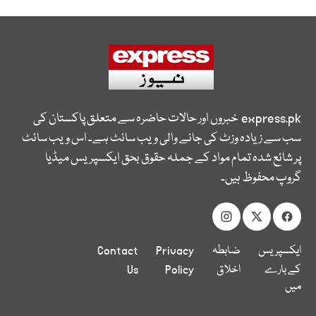
express.pk
خبروں اور حالات حاضرہ سے متعلق پاکستان کی
سب سے زیادہ وزٹ کی جانے والی ویب سائٹ ہے۔ اس ویب سائٹ
پر شائع شدہ تمام مواد کے جملہ حقوق بحق ایکسپریس میڈیا
گروپ محفوظ ہیں۔
ایکسپریس
ضابطہ
Privacy
Contact
کے بارے
اخلاق
Policy
Us
میں