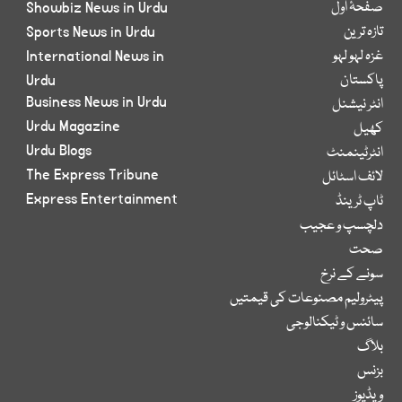
صفحۂ اول
Showbiz News in Urdu
تازہ ترین
Sports News in Urdu
غزہ لہو لہو
International News in
پاکستان
Urdu
Business News in Urdu
انٹر نیشنل
Urdu Magazine
کھیل
Urdu Blogs
انٹرٹینمنٹ
The Express Tribune
لائف اسٹائل
Express Entertainment
ٹاپ ٹرینڈ
دلچسپ و عجیب
صحت
سونے کے نرخ
پیٹرولیم مصنوعات کی قیمتیں
سائنس و ٹیکنالوجی
بلاگ
بزنس
ویڈیوز