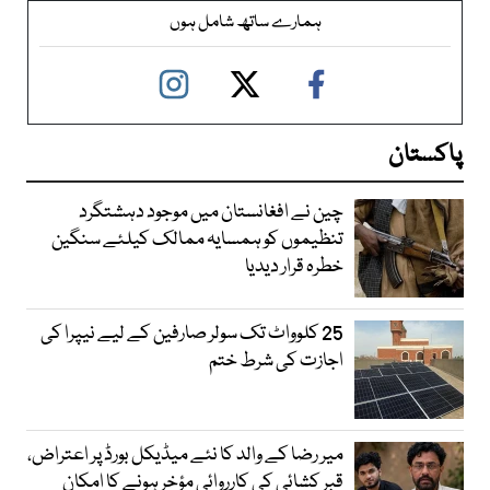
ہمارے ساتھ شامل ہوں
پاکستان
چین نے افغانستان میں موجود دہشتگرد
تنظیموں کو ہمسایہ ممالک کیلئے سنگین
خطرہ قرار دیدیا
25 کلوواٹ تک سولر صارفین کے لیے نیپرا کی
اجازت کی شرط ختم
میر رضا کے والد کا نئے میڈیکل بورڈ پر اعتراض،
قبر کشائی کی کارروائی مؤخر ہونے کا امکان