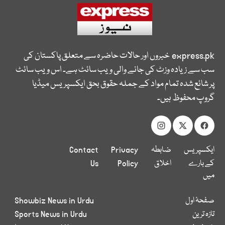
express.pk
خبروں اور حالات حاضرہ سے متعلق پاکستان کی
سب سے زیادہ وزٹ کی جانے والی ویب سائٹ ہے۔ اس ویب سائٹ
پر شائع شدہ تمام مواد کے جملہ حقوق بحق ایکسپریس میڈیا
گروپ محفوظ ہیں۔
ایکسپریس
ضابطہ
Privacy
Contact
کے بارے
اخلاق
Policy
Us
میں
صفحۂ اول
Showbiz News in Urdu
تازہ ترین
Sports News in Urdu