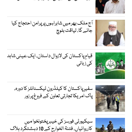
آج ملک بھر میں شاہراہوں پر پرامن احتجاج کیا
جائے گا، لیاقت بلوچ
قیامِ پاکستان کی لازوال داستان، ایک عینی شاہد
کی زبانی
سفیرِ پاکستان کا کیلڈرون ٹیکسٹائلز کا دورہ،
پاک امریکا تجارتی تعاون کے فروغ پر زور
سیکیورٹی فورسز کی خیبر پختونخوا میں
کارروائیاں، فتنۃ الخوارج کے 10 دہشتگرد ہلاک