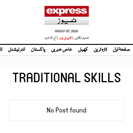
AUGUST 07, 2026
اشتہار لگائیں |
لائیو ٹی وی
| آج کا اخبار
صفحۂ اول
تازہ ترین
کھیل
خاص خبریں
پاکستان
انٹر نیشنل
ٹا
TRADITIONAL SKILLS
No Post found