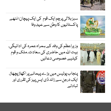
سبز ہلالی پرچم ایک قوم کی ایک پہچان؛ ننھے
پاکستانیوں کا وطن سے عہدِ وفا
وزیراعظم کی وفد کے ہمراہ عمرہ کی ادائیگی،
بیت اللہ میں حاضری کی سعادت، ملک و قوم
کیلیے خصوصی دعائیں
پنجاب پولیس میں بڑے پیمانے پر اکھاڑ پچھاڑ،
ایک درجن سے زائد ڈی ایس پیز کی تقرری اور
تبادلے