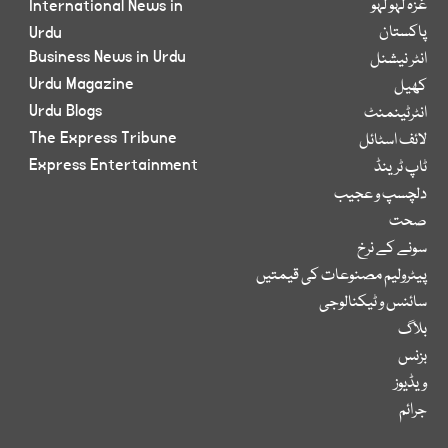
غزہ لہو لہو
International News in
پاکستان
Urdu
Business News in Urdu
انٹر نیشنل
Urdu Magazine
کھیل
Urdu Blogs
انٹرٹینمنٹ
The Express Tribune
لائف اسٹائل
Express Entertainment
ٹاپ ٹرینڈ
دلچسپ و عجیب
صحت
سونے کے نرخ
پیٹرولیم مصنوعات کی قیمتیں
سائنس و ٹیکنالوجی
بلاگ
بزنس
ویڈیوز
جرائم