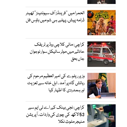
الحمرا میں ’’فرینڈز آف سیونٹینز‘‘ تھیٹر
ڈرامہ پیش، پہلے ہی شو میں ہاؤس فل
کراچی: مائی کلاچی روڈ پر ٹریفک
حادثے میں موٹر سائیکل سوار نوجوان
جاں بحق
وزیر ریلوے کی امیر العظیم مرحوم کی
رہائش گاہ پر آمد ، اہلِ خانہ سے تعزیت
اور ہمدردی کا اظہار کیا
کراچی: نجی بینک کے اے ٹی ایم سے
53 لاکھ کی چوری کی واردات، آپریشن
منیجر ملوث نکلا