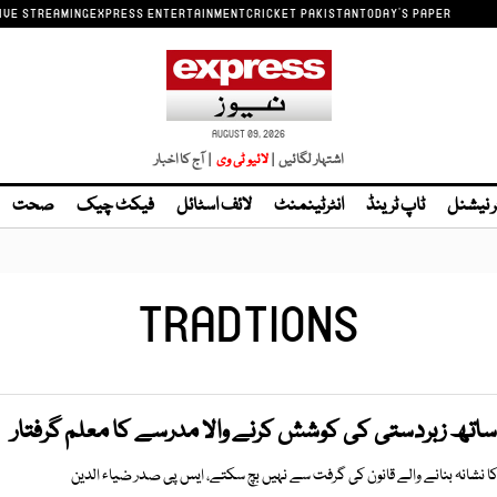
IVE STREAMING
EXPRESS ENTERTAINMENT
CRICKET PAKISTAN
TODAY'S PAPER
AUGUST 09, 2026
اشتہار لگائیں |
| آج کا اخبار
ر نیشنل
ٹاپ ٹرینڈ
انٹرٹینمنٹ
لائف اسٹائل
فیکٹ چیک
صحت
TRADTIONS
ساتھ زبردستی کی کوشش کرنے والا مدرسے کا معلم گرفتار
کا نشانہ بنانے والے قانون کی گرفت سے نہیں بچ سکتے، ایس پی صدر ضیاء الدین