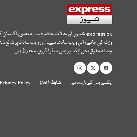
express.pk
خبروں اور حالات حاضرہ سے متعلق پاکستان 
وزٹ کی جانے والی ویب سائٹ ہے۔ اس ویب سائٹ پر شائع شدہ
جملہ حقوق بحق ایکسپریس میڈیا گروپ محفوظ ہیں۔
ایکسپریس کے بارے میں
ضابطہ اخلاق
Privacy Policy