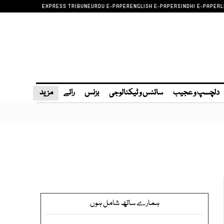
EXPRESS TRIBUNE
URDU E-PAPER
ENGLISH E-PAPER
SINDHI E-PAPER
L
دلچسپ و عجیب
سائنس و ٹیکنالوجی
بزنس
رائے
مزید
ہمارے ساتھ شامل ہوں