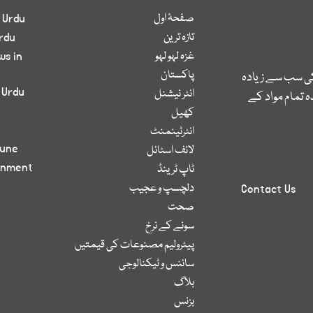
صفحۂ اول
 Urdu
تازہ ترین
rdu
غزہ لہو لہو
ws in
پاکستان
کی سب سے زیادہ
 Urdu
انٹر نیشنل
 تمام مواد کے
کھیل
انٹرٹینمنٹ
bune
لائف اسٹائل
inment
ٹاپ ٹرینڈ
دلچسپ و عجیب
Contact Us
صحت
سونے کے نرخ
پیٹرولیم مصنوعات کی قیمتیں
سائنس و ٹیکنالوجی
بلاگ
بزنس