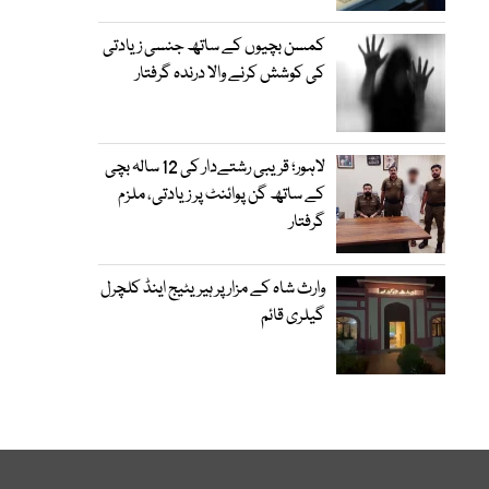
کمسن بچیوں کے ساتھ جنسی زیادتی
کی کوشش کرنے والا درندہ گرفتار
لاہور؛ قریبی رشتےدار کی 12 سالہ بچی
کے ساتھ گن پوائنٹ پر زیادتی، ملزم
گرفتار
وارث شاہ کے مزار پر ہیریٹیج اینڈ کلچرل
گیلری قائم