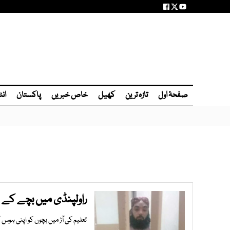
صفحۂ اول
تازہ ترین
کھیل
خاص خبریں
پاکستان
انٹ
راولپنڈی میں بچے کے 
تعلیم کی آڑ میں بچوں کو اپنی ہوس 