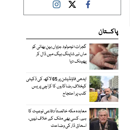
پاکستان
گجرات؛ نومولود جڑواں بہن بھائی کو
ماں نے شاپنگ بیگ میں ڈال کر
پھینک دیا
ایدھی فاؤنڈیشن پر 65 لاکھ کی ڈکیتی
کیخلاف رضاکاروں کا کراچی پریس
کلب پر احتجاج
معاہدہ مکہ خالصتاً دفاعی نوعیت کا
ہے، کسی بھی ملک کے خلاف نہیں،
اسحاق ڈار کی وضاحت