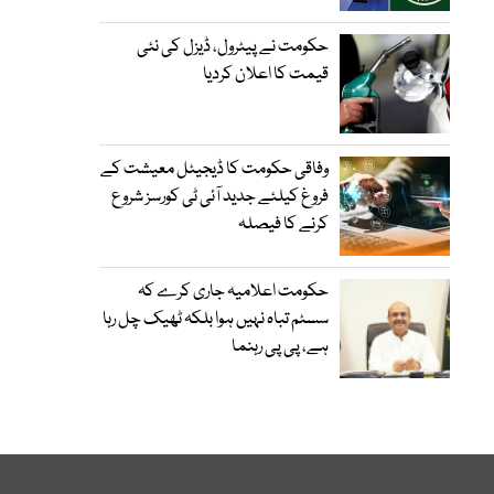
حکومت نے پیٹرول، ڈیزل کی نئی
قیمت کا اعلان کردیا
وفاقی حکومت کا ڈیجیٹل معیشت کے
فروغ کیلئے جدید آئی ٹی کورسز شروع
کرنے کا فیصلہ
حکومت اعلامیہ جاری کرے کہ
سسٹم تباہ نہیں ہوا بلکہ ٹھیک چل رہا
ہے، پی پی رہنما