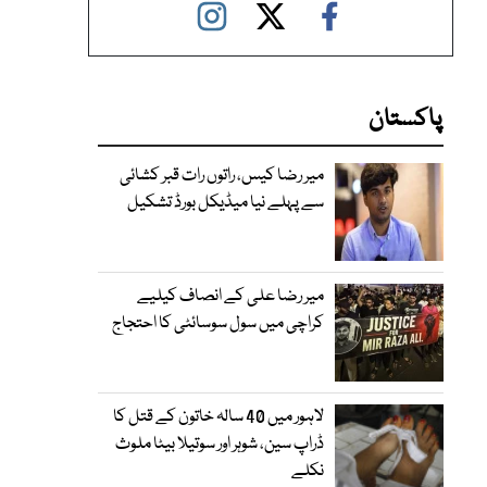
پاکستان
میر رضا کیس، راتوں رات قبر کشائی
سے پہلے نیا میڈیکل بورڈ تشکیل
میر رضا علی کے انصاف کیلیے
کراچی میں سول سوسائٹی کا احتجاج
لاہور میں 40 سالہ خاتون کے قتل کا
ڈراپ سین، شوہر اور سوتیلا بیٹا ملوث
نکلے