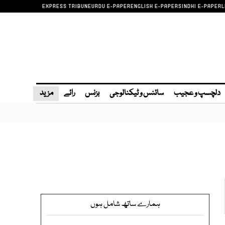
EXPRESS TRIBUNE
URDU E-PAPER
ENGLISH E-PAPER
SINDHI E-PAPER
L
دلچسپ و عجیب
سائنس و ٹیکنالوجی
بزنس
رائے
مزید
ہمارے ساتھ شامل ہوں