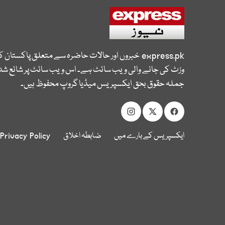
express.pk
خبروں اور حالات حاضرہ سے متعلق پاکستان 
وزٹ کی جانے والی ویب سائٹ ہے۔ اس ویب سائٹ پر شائع شدہ
جملہ حقوق بحق ایکسپریس میڈیا گروپ محفوظ ہیں۔
ایکسپریس کے بارے میں
ضابطہ اخلاق
Privacy Policy