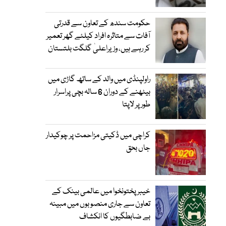
حکومت سندھ کے تعاون سے قدرتی
آفات سے متاثرہ افراد کیلئے گھر تعمیر
کر رہے ہیں، وزیراعلیٰ گلگت بلتستان
راولپنڈی میں والد کے ساتھ گاڑی میں
بیٹھنے کے دوران 6 سالہ بچی پراسرار
طور پر لاپتا
کراچی میں ڈکیتی مزاحمت پر چوکیدار
جاں بحق
خیبرپختونخوا میں عالمی بینک کے
تعاون سے جاری منصوبوں میں مبینہ
بے ضابطگیوں کا انکشاف