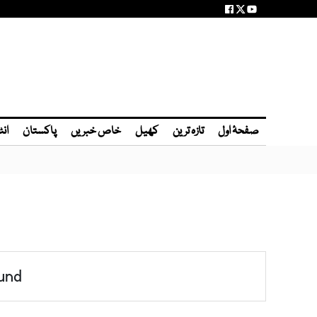
صفحۂ اول
تازہ ترین
کھیل
خاص خبریں
پاکستان
انٹ
und