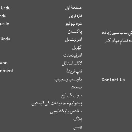
صفحۂ اول
 Urdu
تازہ ترین
rdu
غزہ لہو لہو
ws in
پاکستان
کی سب سے زیادہ
 Urdu
انٹر نیشنل
 تمام مواد کے
کھیل
انٹرٹینمنٹ
bune
لائف اسٹائل
inment
ٹاپ ٹرینڈ
دلچسپ و عجیب
Contact Us
صحت
سونے کے نرخ
پیٹرولیم مصنوعات کی قیمتیں
سائنس و ٹیکنالوجی
بلاگ
بزنس