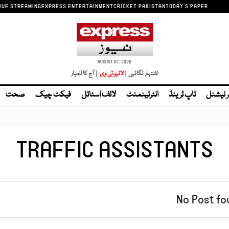
IVE STREAMING
EXPRESS ENTERTAINMENT
CRICKET PAKISTAN
TODAY'S PAPER
AUGUST 07, 2026
اشتہار لگائیں |
| آج کا اخبار
ر نیشنل
ٹاپ ٹرینڈ
انٹرٹینمنٹ
لائف اسٹائل
فیکٹ چیک
صحت
TRAFFIC ASSISTANTS
No Post fo