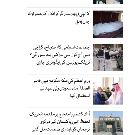
کراچی؛ پہاڑ سے گر کر ایک کم عمر لڑکا
جاں بحق
جماعت اسلامی کا احتجاج: کراچی
میں آج کون سی سڑکیں بند ہوں گی؟
ٹریفک پولیس کی ایڈوائزری جاری
وزیرِ اعظم کی مکہ مکرمہ میں قصر
الصفا آمد، سعودی ولی عہد نے
استقبال کیا
آزاد کشمیر احتجاج پر مقدمہ؛ تحریک
تحفظ آئین پاکستان کے مرکزی
ترجمان کو راہداری ضمانت مل گئی