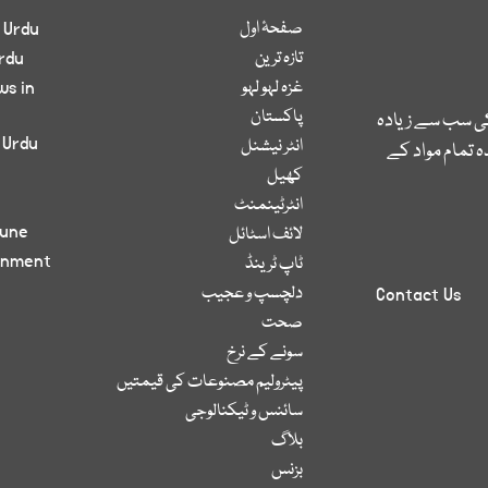
صفحۂ اول
 Urdu
تازہ ترین
rdu
غزہ لہو لہو
ws in
پاکستان
کی سب سے زیادہ
 Urdu
انٹر نیشنل
 تمام مواد کے
کھیل
انٹرٹینمنٹ
bune
لائف اسٹائل
inment
ٹاپ ٹرینڈ
دلچسپ و عجیب
Contact Us
صحت
سونے کے نرخ
پیٹرولیم مصنوعات کی قیمتیں
سائنس و ٹیکنالوجی
بلاگ
بزنس