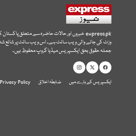
express.pk
خبروں اور حالات حاضرہ سے متعلق پاکستان 
وزٹ کی جانے والی ویب سائٹ ہے۔ اس ویب سائٹ پر شائع شدہ
جملہ حقوق بحق ایکسپریس میڈیا گروپ محفوظ ہیں۔
ایکسپریس کے بارے میں
ضابطہ اخلاق
Privacy Policy