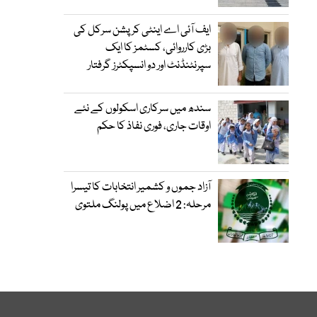
ایف آئی اے اینٹی کرپشن سرکل کی
بڑی کارروائی، کسٹمز کا ایک
سپرنٹنڈنٹ اور دو انسپکٹرز گرفتار
سندھ میں سرکاری اسکولوں کے نئے
اوقات جاری، فوری نفاذ کا حکم
آزاد جموں و کشمیر انتخابات کا تیسرا
مرحلہ: 2 اضلاع میں پولنگ ملتوی