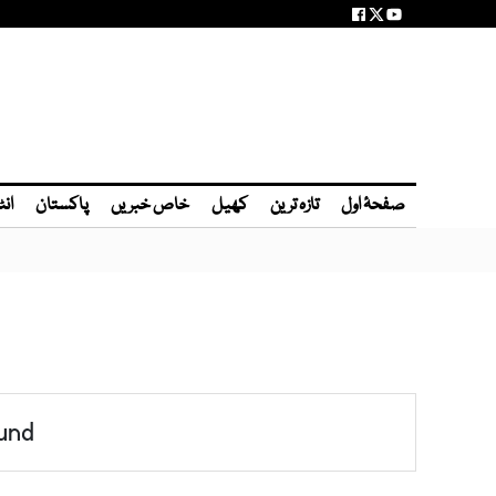
صفحۂ اول
تازہ ترین
کھیل
خاص خبریں
پاکستان
انٹ
und