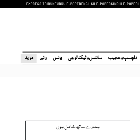
EXPRESS TRIBUNE
URDU E-PAPER
ENGLISH E-PAPER
SINDHI E-PAPER
L
دلچسپ و عجیب
سائنس و ٹیکنالوجی
بزنس
رائے
مزید
ہمارے ساتھ شامل ہوں