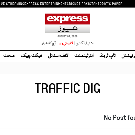
IVE STREAMING
EXPRESS ENTERTAINMENT
CRICKET PAKISTAN
TODAY'S PAPER
AUGUST 07, 2026
اشتہار لگائیں |
لائیو ٹی وی
| آج کا اخبار
ر نیشنل
ٹاپ ٹرینڈ
انٹرٹینمنٹ
لائف اسٹائل
فیکٹ چیک
صحت
TRAFFIC DIG
No Post fo