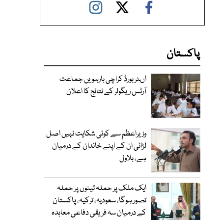
پاکستان
اںٹر بورڈ کراچی بارہویں جماعت
آرٹس ریگولر کے نتائج کا اعلان
وزیراعظم سے کوئی شکایت نہیں اصل
لڑائی ان کے اپنے خاندان کے درمیان
ہے، بلاول
ایک ملک پر حملہ تینوں پر حملہ
تصور ہوگا، سعودیہ، ترکیہ، پاکستان
کے درمیان سہ فریقی دفاعی معاہدہ