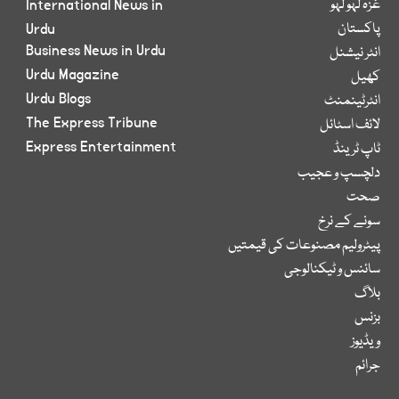
غزہ لہو لہو
International News in
پاکستان
Urdu
Business News in Urdu
انٹر نیشنل
Urdu Magazine
کھیل
Urdu Blogs
انٹرٹینمنٹ
The Express Tribune
لائف اسٹائل
Express Entertainment
ٹاپ ٹرینڈ
دلچسپ و عجیب
صحت
سونے کے نرخ
پیٹرولیم مصنوعات کی قیمتیں
سائنس و ٹیکنالوجی
بلاگ
بزنس
ویڈیوز
جرائم