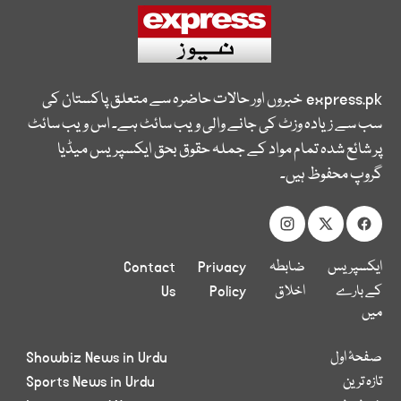
express.pk
خبروں اور حالات حاضرہ سے متعلق پاکستان کی
سب سے زیادہ وزٹ کی جانے والی ویب سائٹ ہے۔ اس ویب سائٹ
پر شائع شدہ تمام مواد کے جملہ حقوق بحق ایکسپریس میڈیا
گروپ محفوظ ہیں۔
ایکسپریس
ضابطہ
Privacy
Contact
کے بارے
اخلاق
Policy
Us
میں
صفحۂ اول
Showbiz News in Urdu
تازہ ترین
Sports News in Urdu