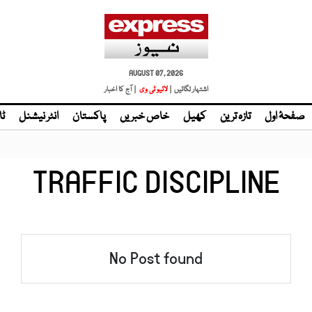
AUGUST 07, 2026
اشتہار لگائیں |
لائیو ٹی وی
| آج کا اخبار
صفحۂ اول
تازہ ترین
کھیل
خاص خبریں
پاکستان
انٹر نیشنل
ٹا
TRAFFIC DISCIPLINE
No Post found