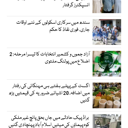
انسپکٹرز گرفتار
سندھ میں سرکاری اسکولوں کے نئے اوقات
جاری، فوری نفاذ کا حکم
آزاد جموں و کشمیر انتخابات کا تیسرا مرحلہ: 2
اضلاع میں پولنگ ملتوی
اگست کے پہلے ہفتے ہی مہنگائی کی رفتار
میں اضافہ، 20 اشیائے ضروریہ کی قیمتیں بڑھ
گئیں
براڈ پیک حادثے میں جاں بحق پانچ غیر ملکی
کوہ پیماؤں کی میتیں اسلام آباد پہنچادی گئیں