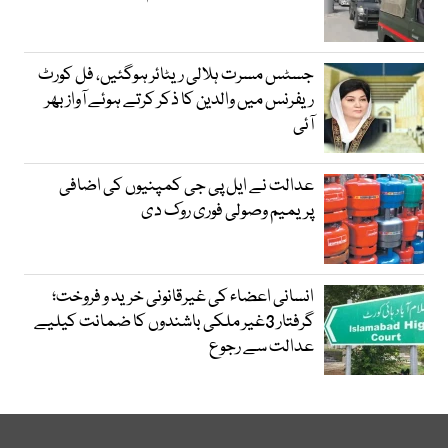
جسٹس مسرت ہلالی ریٹائر ہوگئیں، فل کورٹ
ریفرنس میں والدین کا ذکر کرتے ہوئے آواز بھر
آئی
عدالت نے ایل پی جی کمپنیوں کی اضافی
پریمیم وصولی فوری روک دی
انسانی اعضاء کی غیرقانونی خرید و فروخت؛
گرفتار 3غیر ملکی باشندوں کا ضمانت کیلیے
عدالت سے رجوع