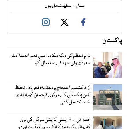
ہمارے ساتھ شامل ہوں
پاکستان
وزیرِ اعظم کی مکہ مکرمہ میں قصر الصفا آمد،
سعودی ولی عہد نے استقبال کیا
آزاد کشمیر احتجاج پر مقدمہ؛ تحریک تحفظ
آئین پاکستان کے مرکزی ترجمان کو راہداری
ضمانت مل گئی
ایف آئی اے اینٹی کرپشن سرکل کی بڑی
کارروائی، کسٹمز کا ایک سپرنٹنڈنٹ اور دو