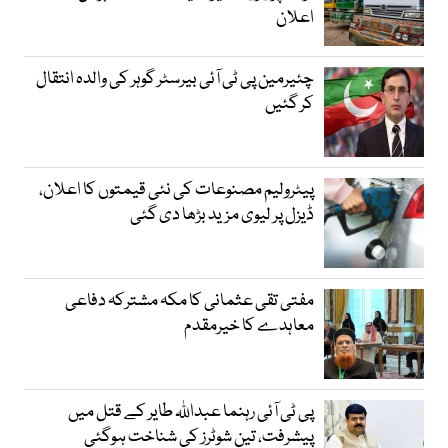
اعلان
چئیرمین پی ٹی آئی بیرسٹر گوہر کی والدہ انتقال
کر گئیں
پیٹرولیم مصنوعات کی نئی قیمتوں کا اعلان،
ڈیزل پر لیوی مزید بڑھا دی گئی
مفتی تقی عثمانی کا مکہ مشترکہ دفاعی
معاہدے کا خیرمقدم
پی ٹی آئی رہنما عبداللہ طایر کے قتل میں
پیشرفت، تین شوٹرز کی شناخت ہوگئی