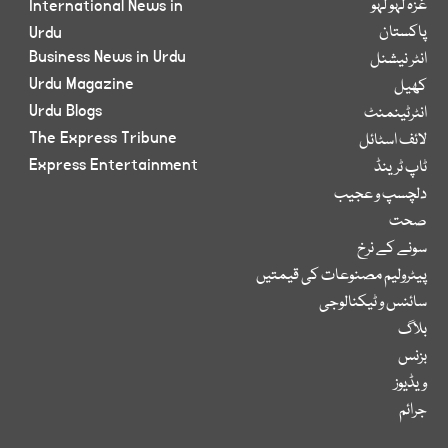
غزہ لہو لہو
International News in
پاکستان
Urdu
Business News in Urdu
انٹر نیشنل
Urdu Magazine
کھیل
Urdu Blogs
انٹرٹینمنٹ
The Express Tribune
لائف اسٹائل
Express Entertainment
ٹاپ ٹرینڈ
دلچسپ و عجیب
صحت
سونے کے نرخ
پیٹرولیم مصنوعات کی قیمتیں
سائنس و ٹیکنالوجی
بلاگ
بزنس
ویڈیوز
جرائم