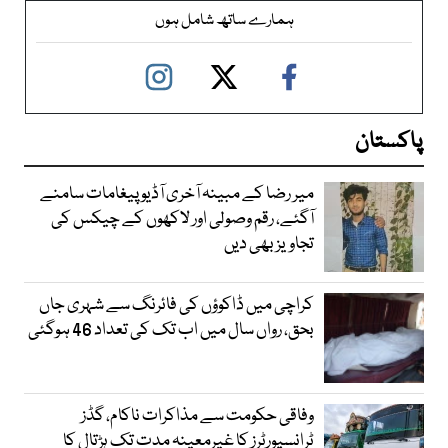
ہمارے ساتھ شامل ہوں
پاکستان
میر رضا کے مبینہ آخری آڈیو پیغامات سامنے
آگئے، رقم وصولی اور لاکھوں کے چیکس کی
تجاویز بھی دیں
کراچی میں ڈاکوؤں کی فائرنگ سے شہری جاں
بحق، رواں سال میں اب تک کی تعداد 46 ہوگئی
وفاقی حکومت سے مذاکرات ناکام، گڈز
ٹرانسپورٹرز کا غیرمعینہ مدت تک ہڑتال کا