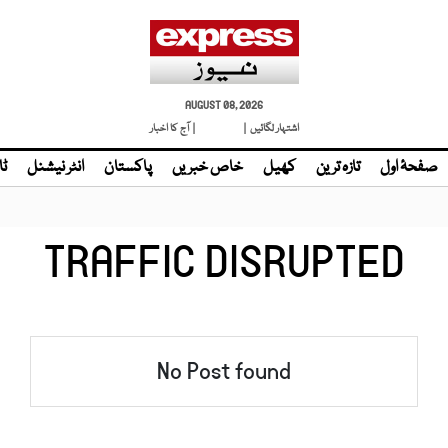
AUGUST 08, 2026
اشتہار لگائیں |
| آج کا اخبار
صفحۂ اول
تازہ ترین
کھیل
خاص خبریں
پاکستان
انٹر نیشنل
ٹا
TRAFFIC DISRUPTED
No Post found