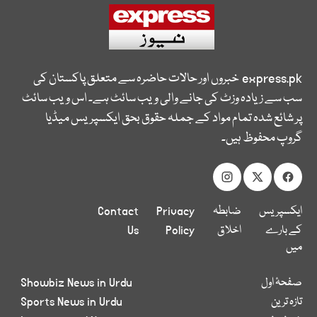
express.pk
خبروں اور حالات حاضرہ سے متعلق پاکستان کی
سب سے زیادہ وزٹ کی جانے والی ویب سائٹ ہے۔ اس ویب سائٹ
پر شائع شدہ تمام مواد کے جملہ حقوق بحق ایکسپریس میڈیا
گروپ محفوظ ہیں۔
ایکسپریس
ضابطہ
Privacy
Contact
کے بارے
اخلاق
Policy
Us
میں
صفحۂ اول
Showbiz News in Urdu
تازہ ترین
Sports News in Urdu