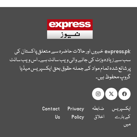
express.pk
خبروں اور حالات حاضرہ سے متعلق پاکستان کی
سب سے زیادہ وزٹ کی جانے والی ویب سائٹ ہے۔ اس ویب سائٹ
پر شائع شدہ تمام مواد کے جملہ حقوق بحق ایکسپریس میڈیا
گروپ محفوظ ہیں۔
ایکسپریس
ضابطہ
Privacy
Contact
کے بارے
اخلاق
Policy
Us
میں