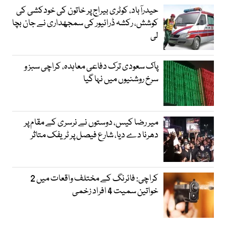
حیدرآباد، کوٹری بیراج پر خاتون کی خودکشی کی
کوشش، رکشہ ڈرائیور کی سمجھداری نے جان بچا
لی
پاک سعودی ترک دفاعی معاہدہ، کراچی سبز و
سرخ روشنیوں میں نہا گیا
میر رضا کیس، دوستوں نے نرسری کے مقام پر
دھرنا دے دیا، شارع فیصل پر ٹریفک متاثر
کراچی: فائرنگ کے مختلف واقعات میں 2
خواتین سمیت 4 افراد زخمی