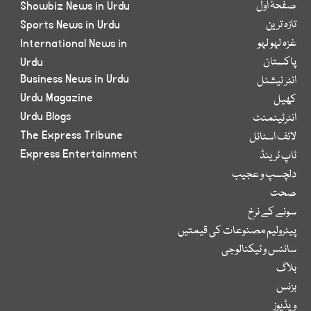
صفحۂ اول
Showbiz News in Urdu
تازہ ترین
Sports News in Urdu
غزہ لہو لہو
International News in
پاکستان
Urdu
Business News in Urdu
انٹر نیشنل
Urdu Magazine
کھیل
Urdu Blogs
انٹرٹینمنٹ
The Express Tribune
لائف اسٹائل
Express Entertainment
ٹاپ ٹرینڈ
دلچسپ و عجیب
صحت
سونے کے نرخ
پیٹرولیم مصنوعات کی قیمتیں
سائنس و ٹیکنالوجی
بلاگ
بزنس
ویڈیوز