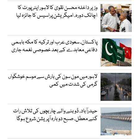
وزیر داخلہ محسن نقوی کا لاہور ایئر پورٹ کا
اچانک دورہ، امیگریشن پراسیس کا جائزہ لیا
پاکستان، سعودی عرب اور ترکیہ کا مکہ باہمی
دفاعی معاہدے کے بعد خصوصی نغمہ جاری
لاہور میں مون سون کی بارش سے موسم خوشگوار،
گرمی کی شدت میں کمی
حیدرآباد، ڈوبنے والے چار بچوں کی تلاش رات
گئے معطل، صبح دوبارہ آپریشن شروع ہوگا