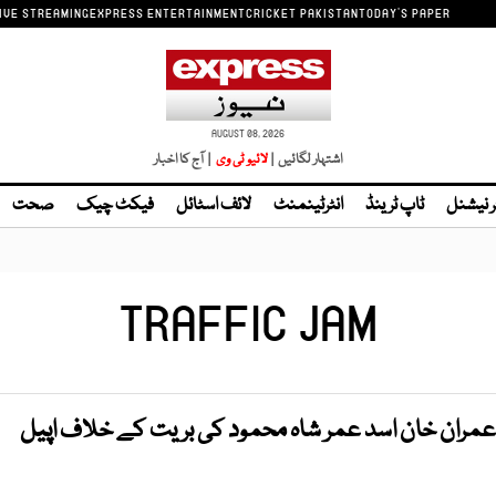
IVE STREAMING
EXPRESS ENTERTAINMENT
CRICKET PAKISTAN
TODAY'S PAPER
AUGUST 08, 2026
اشتہار لگائیں |
| آج کا اخبار
ر نیشنل
ٹاپ ٹرینڈ
انٹرٹینمنٹ
لائف اسٹائل
فیکٹ چیک
صحت
TRAFFIC JAM
مران خان اسد عمر شاہ محمود کی بریت کے خلاف اپیل