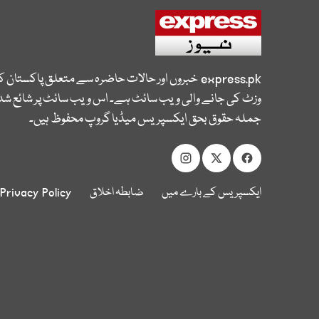
express.pk
خبروں اور حالات حاضرہ سے متعلق پاکستان 
وزٹ کی جانے والی ویب سائٹ ہے۔ اس ویب سائٹ پر شائع شدہ
جملہ حقوق بحق ایکسپریس میڈیا گروپ محفوظ ہیں۔
ایکسپریس کے بارے میں
ضابطہ اخلاق
Privacy Policy