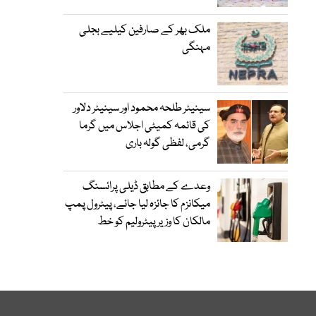
ملک بھر کے صارفین کیلیے بجلی
مہنگی
سینیٹر طلحہ محمود اور سینیٹر دلاور
کی قائمہ کمیٹی اجلاس میں گرما
گرمی، لفظی گولہ باری
وعدے کے مطابق ڈیلی پرائسنگ
میکانزم کا جائزہ لیا جائے، پیٹرول پمپ
مالکان کا وزیرپیٹرولیم کو خط