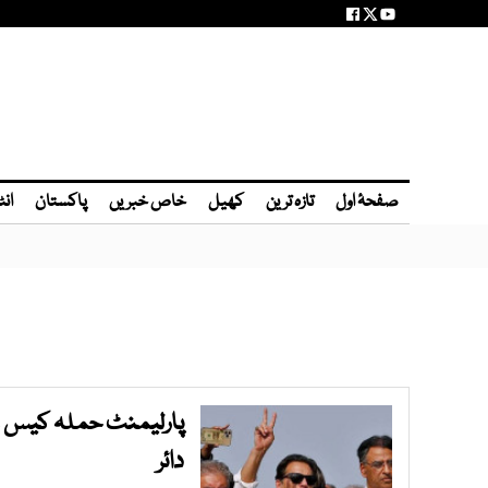
صفحۂ اول
تازہ ترین
کھیل
خاص خبریں
پاکستان
انٹ
پارلیمنٹ حملہ کیس ع
دائر