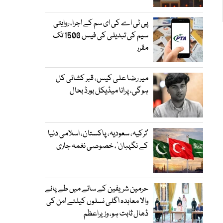
پی ٹی اے کی ای سم کے اجرا، روایتی
سیم کی تبدیلی کی فیس 1500 تک
مقرر
میر رضا علی کیس، قبر کشائی کل
ہوگی، پرانا میڈیکل بورڈ بحال
‘ترکیہ، سعودیہ، پاکستان، اسلامی دنیا
کے نگہبان’، خصوصی نغمہ جاری
حرمین شریفین کے سائے میں طے پانے
والا معاہدہ اگلی نسلوں کیلئے امن کی
ڈھال ثابت ہو، وزیراعظم