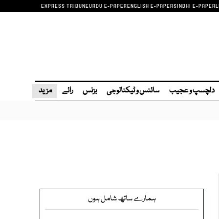
EXPRESS TRIBUNE
URDU E-PAPER
ENGLISH E-PAPER
SINDHI E-PAPER
L
دلچسپ و عجیب
سائنس و ٹیکنالوجی
بزنس
رائے
مزید
ہمارے ساتھ شامل ہوں