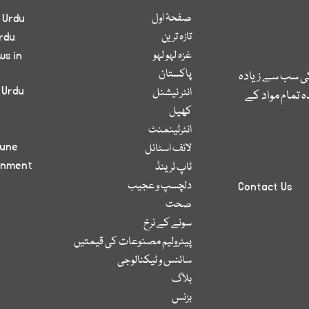
صفحۂ اول
 Urdu
تازہ ترین
rdu
غزہ لہو لہو
ws in
پاکستان
کی سب سے زیادہ
 Urdu
انٹر نیشنل
 تمام مواد کے
کھیل
انٹرٹینمنٹ
bune
لائف اسٹائل
inment
ٹاپ ٹرینڈ
دلچسپ و عجیب
Contact Us
صحت
سونے کے نرخ
پیٹرولیم مصنوعات کی قیمتیں
سائنس و ٹیکنالوجی
بلاگ
بزنس