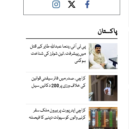
پاکستان
پی ٹی آئی رہنما عبداللہ طایر کے قتل
میں پیشرفت، تین شوٹرز کی شناخت
ہوگئی
کراچی، صدر میں فائر سیفٹی قوانین
کی خلاف ورزی پر 200 دکانیں سیل
کراچی ایئرپورٹ پر بیرون ملک سفر
کرنے والوں کو سہولت دینے کا فیصلہ