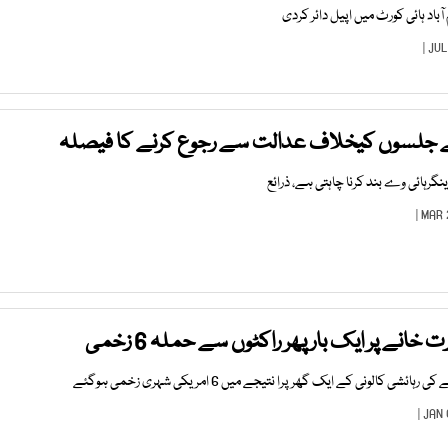
آباد ہائی کورٹ میں اپیل دائر کردی
 جلسوں کیخلاف عدالت سے رجوع کرنے کا فیصلہ
گرہائی وے بند کرنا چاہتی ہے، ذرائع
انے پر ایک بار پھر راکٹوں سے حملہ 6 زخمی
الونی کے ایک گھر پرا نتیجے میں 6 امریکی شہری زخمی ہوگئے