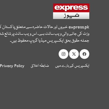
express.pk
خبروں اور حالات حاضرہ سے متعلق پاکستان 
وزٹ کی جانے والی ویب سائٹ ہے۔ اس ویب سائٹ پر شائع شدہ
جملہ حقوق بحق ایکسپریس میڈیا گروپ محفوظ ہیں۔
ایکسپریس کے بارے میں
ضابطہ اخلاق
Privacy Policy