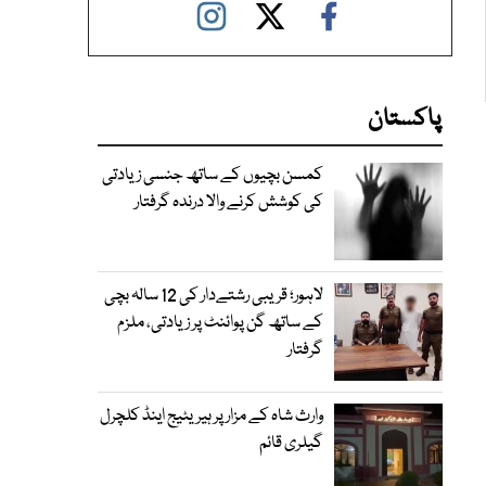
پاکستان
کمسن بچیوں کے ساتھ جنسی زیادتی
کی کوشش کرنے والا درندہ گرفتار
لاہور؛ قریبی رشتےدار کی 12 سالہ بچی
کے ساتھ گن پوائنٹ پر زیادتی، ملزم
گرفتار
وارث شاہ کے مزار پر ہیریٹیج اینڈ کلچرل
گیلری قائم