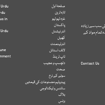
صفحۂ اول
 Urdu
تازہ ترین
rdu
غزہ لہو لہو
ws in
پاکستان
کی سب سے زیادہ
 Urdu
انٹر نیشنل
 تمام مواد کے
کھیل
انٹرٹینمنٹ
bune
لائف اسٹائل
inment
ٹاپ ٹرینڈ
دلچسپ و عجیب
Contact Us
صحت
سونے کے نرخ
پیٹرولیم مصنوعات کی قیمتیں
سائنس و ٹیکنالوجی
بلاگ
بزنس