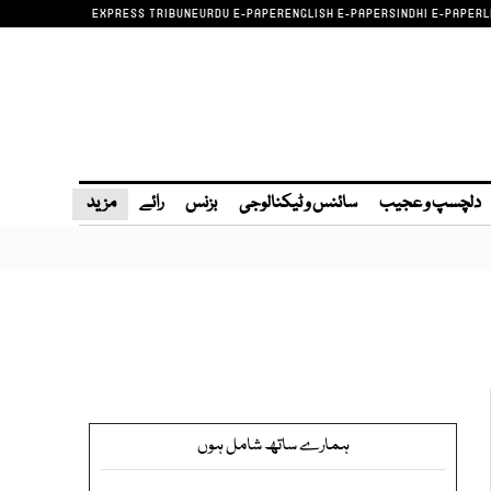
EXPRESS TRIBUNE
URDU E-PAPER
ENGLISH E-PAPER
SINDHI E-PAPER
L
دلچسپ و عجیب
سائنس و ٹیکنالوجی
بزنس
رائے
مزید
ہمارے ساتھ شامل ہوں