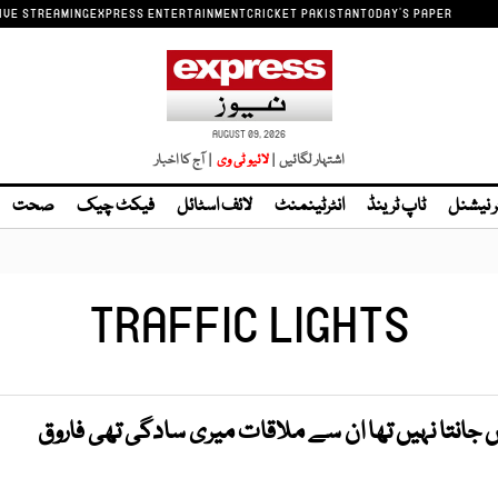
IVE STREAMING
EXPRESS ENTERTAINMENT
CRICKET PAKISTAN
TODAY'S PAPER
AUGUST 09, 2026
اشتہار لگائیں |
| آج کا اخبار
ر نیشنل
ٹاپ ٹرینڈ
انٹرٹینمنٹ
لائف اسٹائل
فیکٹ چیک
صحت
TRAFFIC LIGHTS
جانتا نہیں تھا ان سے ملاقات میری سادگی تھی فاروق