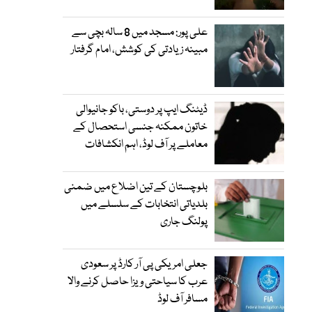
علی پور: مسجد میں 8 سالہ بچی سے
مبینہ زیادتی کی کوشش، امام گرفتار
ڈیٹنگ ایپ پر دوستی، باکو جانیوالی
خاتون ممکنہ جنسی استحصال کے
معاملے پر آف لوڈ، اہم انکشافات
بلوچستان کے تین اضلاع میں ضمنی
بلدیاتی انتخابات کے سلسلے میں
پولنگ جاری
جعلی امریکی پی آر کارڈ پر سعودی
عرب کا سیاحتی ویزا حاصل کرنے والا
مسافر آف لوڈ