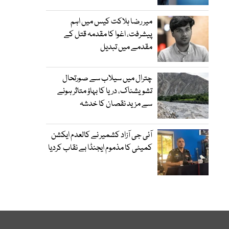
میر رضا ہلاکت کیس میں اہم
پیشرفت، اغوا کا مقدمہ قتل کے
مقدمے میں تبدیل
چترال میں سیلاب سے صورتحال
تشویشناک، دریا کا بہاؤ متاثر ہونے
سے مزید نقصان کا خدشہ
آئی جی آزاد کشمیر نے کالعدم ایکشن
کمیٹی کا مذموم ایجنڈا بے نقاب کردیا