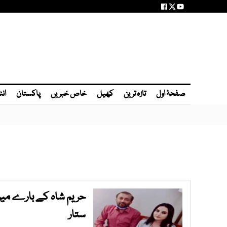
صفحۂ اول
تازہ ترین
کھیل
خاص خبریں
پاکستان
انٹ
حریم شاہ کے بارے میں 
ستار