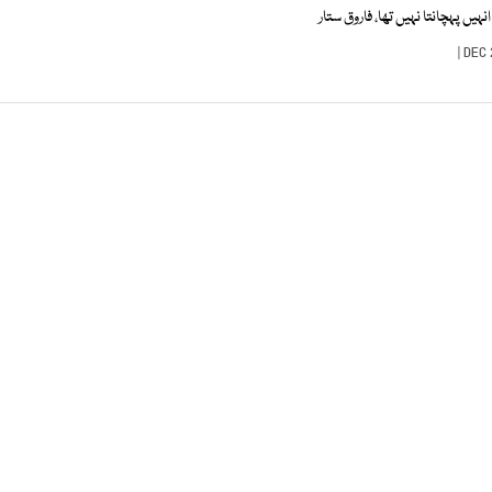
ں پہچانتا نہیں تھا، فاروق ستار