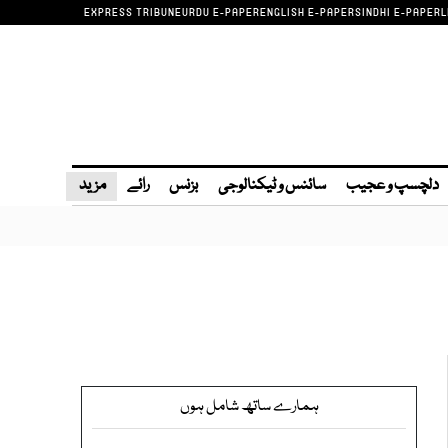
EXPRESS TRIBUNE
URDU E-PAPER
ENGLISH E-PAPER
SINDHI E-PAPER
L
دلچسپ و عجیب
سائنس و ٹیکنالوجی
بزنس
رائے
مزید
ہمارے ساتھ شامل ہوں