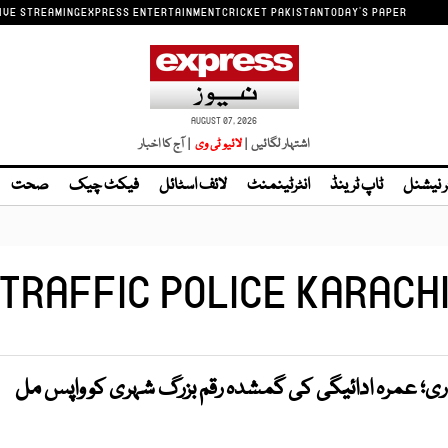
IVE STREAMING
EXPRESS ENTERTAINMENT
CRICKET PAKISTAN
TODAY'S PAPER
AUGUST 07, 2026
اشتہار لگائیں |
| آج کا اخبار
ر نیشنل
ٹاپ ٹرینڈ
انٹرٹینمنٹ
لائف اسٹائل
فیکٹ چیک
صحت
TRAFFIC POLICE KARACH
اری؛ عمرہ ادائیگی کی گمشدہ رقم بزرگ شہری کو واپس مل