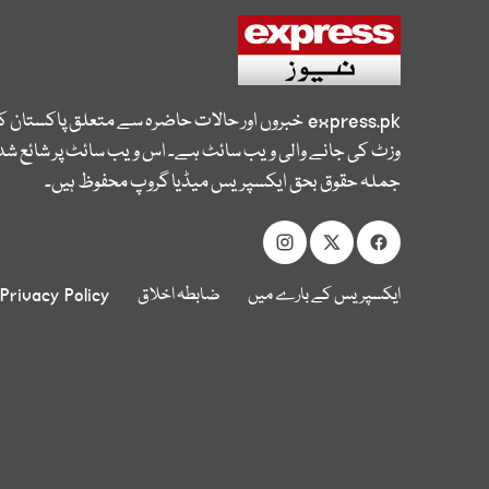
express.pk
خبروں اور حالات حاضرہ سے متعلق پاکستان 
وزٹ کی جانے والی ویب سائٹ ہے۔ اس ویب سائٹ پر شائع شدہ
جملہ حقوق بحق ایکسپریس میڈیا گروپ محفوظ ہیں۔
ایکسپریس کے بارے میں
ضابطہ اخلاق
Privacy Policy