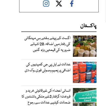
پاکستان
اگست کے پہلے ہفتے ہی مہنگائی
کی رفتار میں اضافہ، 20 اشیائے
ضروریہ کی قیمتیں بڑھ گئیں
عدالت نے ایل پی جی کمپنیوں کی
اضافی پریمیم وصولی فوری روک دی
انسانی اعضاء کی غیرقانونی خرید و
فروخت؛ گرفتار 3غیر ملکی باشندوں کا
ضمانت کیلیے عدالت سے رجوع