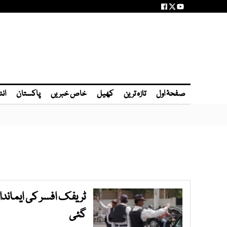
صفحۂ اول
تازہ ترین
کھیل
خاص خبریں
پاکستان
انٹ
I
ٹریفک افسر کی ایماند
گئی