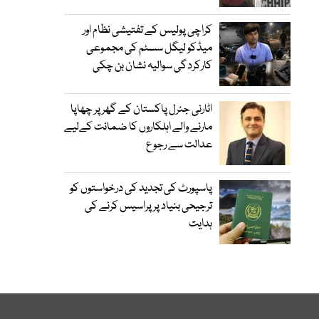
کراچی پولیس کے تفتیشی نظام اور
میڈکو لیگل سسٹم کی مجموعی
کارکردگی سوالیہ نشان بن چکی
اٹارنی جنرل پاکستان کے گھر پر چھاپا
مارنے والے اہلکاروں کا ضمانت کےلیے
عدالت سے رجوع
پاسپورٹ کی تجدید کی درخواستوں کو
ترجیحی بنیاد پر پراسیس کرنے کی
ہدایت