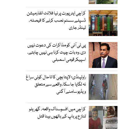
کراچی ایئرپورٹ پر نیا فلائٹ انفارمیشن
ڈسپلے سسٹم نصب کرنے کا فیصلہ،
ٹینڈر جاری
پی ٹی آئی کو مذاکرات کی دعوت نہیں
دی، وہ بات چیت کرنا ہی نہیں چاہتے،
اسپیکر قومی اسمبلی
راولپنڈی؛ لاپتا بچی کا تاحال کوئی سراغ
نہ لگایا جا سکا، واقعے سے متعلق
ویڈیو سامنے آگئی
کراچی میں افسوسناک واقعہ، گھریلو
تنازع پر باپ کے ہاتھوں بیٹا قتل