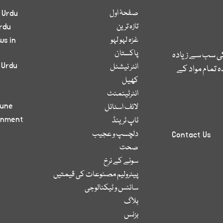
صفحۂ اول
 Urdu
تازہ ترین
rdu
غزہ لہو لہو
ws in
پاکستان
کی سب سے زیادہ
 Urdu
انٹر نیشنل
 تمام مواد کے
کھیل
انٹرٹینمنٹ
bune
لائف اسٹائل
inment
ٹاپ ٹرینڈ
دلچسپ و عجیب
Contact Us
صحت
سونے کے نرخ
پیٹرولیم مصنوعات کی قیمتیں
سائنس و ٹیکنالوجی
بلاگ
بزنس