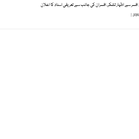
ر سے اظہار تشکر، افسران کی جانب سے تعریفی اسناد کا اعلان