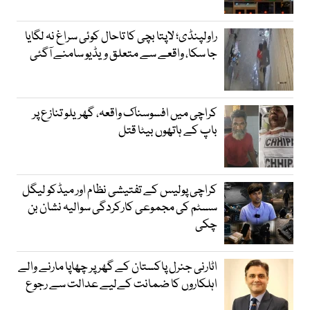
راولپنڈی؛ لاپتا بچی کا تاحال کوئی سراغ نہ لگایا
جا سکا، واقعے سے متعلق ویڈیو سامنے آگئی
کراچی میں افسوسناک واقعہ، گھریلو تنازع پر
باپ کے ہاتھوں بیٹا قتل
کراچی پولیس کے تفتیشی نظام اور میڈکو لیگل
سسٹم کی مجموعی کارکردگی سوالیہ نشان بن
چکی
اٹارنی جنرل پاکستان کے گھر پر چھاپا مارنے والے
اہلکاروں کا ضمانت کےلیے عدالت سے رجوع