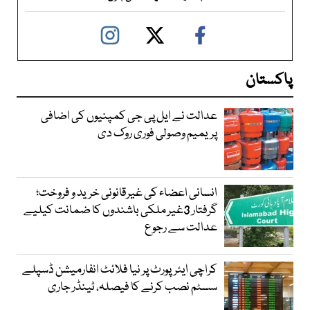
پاکستان
عدالت نے ایل پی جی کمپنیوں کی اضافی
پریمیم وصولی فوری روک دی
انسانی اعضاء کی غیرقانونی خرید و فروخت؛
گرفتار 3غیر ملکی باشندوں کا ضمانت کیلیے
عدالت سے رجوع
کراچی ایئرپورٹ پر نیا فلائٹ انفارمیشن ڈسپلے
سسٹم نصب کرنے کا فیصلہ، ٹینڈر جاری