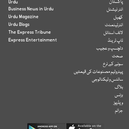
پاکستان
Urdu
Business News in Urdu
انٹر نیشنل
Urdu Magazine
کھیل
Urdu Blogs
انٹرٹینمنٹ
The Express Tribune
لائف اسٹائل
Express Entertainment
ٹاپ ٹرینڈ
دلچسپ و عجیب
صحت
سونے کے نرخ
پیٹرولیم مصنوعات کی قیمتیں
سائنس و ٹیکنالوجی
بلاگ
بزنس
ویڈیوز
جرائم