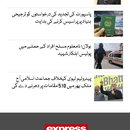
پاسپورٹ کی تجدید کی درخواستوں کو ترجیحی
بنیاد پر پراسیس کرنے کی ہدایت
بولان؛ نامعلوم مسلح افراد کے حملے میں
پولیس اہلکار شہید
پیٹرولیم لیوی کیخلاف جماعت اسلامی آج
ملک بھر میں 510 مقامات پر دھرنے دے گی