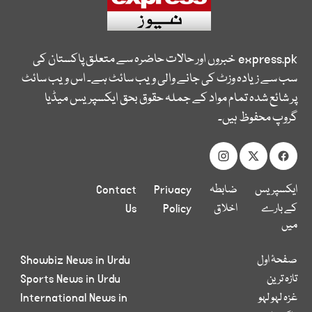
express.pk
خبروں اور حالات حاضرہ سے متعلق پاکستان کی
سب سے زیادہ وزٹ کی جانے والی ویب سائٹ ہے۔ اس ویب سائٹ
پر شائع شدہ تمام مواد کے جملہ حقوق بحق ایکسپریس میڈیا
گروپ محفوظ ہیں۔
ایکسپریس
ضابطہ
Privacy
Contact
کے بارے
اخلاق
Policy
Us
میں
صفحۂ اول
Showbiz News in Urdu
تازہ ترین
Sports News in Urdu
غزہ لہو لہو
International News in