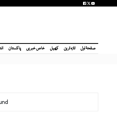
صفحۂ اول
تازہ ترین
کھیل
خاص خبریں
پاکستان
انٹ
und