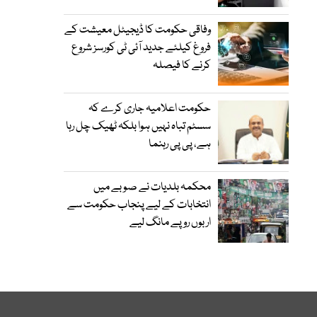
وفاقی حکومت کا ڈیجیٹل معیشت کے
فروغ کیلئے جدید آئی ٹی کورسز شروع
کرنے کا فیصلہ
حکومت اعلامیہ جاری کرے کہ
سسٹم تباہ نہیں ہوا بلکہ ٹھیک چل رہا
ہے، پی پی رہنما
محکمہ بلدیات نے صوبے میں
انتخابات کے لیے پنجاب حکومت سے
اربوں روپے مانگ لیے