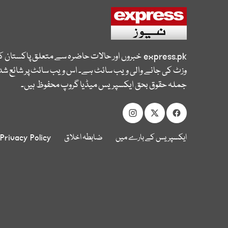
express.pk
خبروں اور حالات حاضرہ سے متعلق پاکستان 
وزٹ کی جانے والی ویب سائٹ ہے۔ اس ویب سائٹ پر شائع شدہ
جملہ حقوق بحق ایکسپریس میڈیا گروپ محفوظ ہیں۔
ایکسپریس کے بارے میں
ضابطہ اخلاق
Privacy Policy