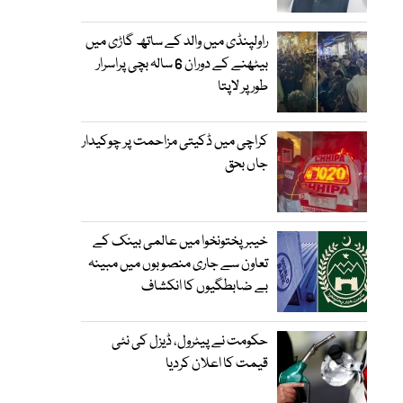
راولپنڈی میں والد کے ساتھ گاڑی میں
بیٹھنے کے دوران 6 سالہ بچی پراسرار
طور پر لاپتا
کراچی میں ڈکیتی مزاحمت پر چوکیدار
جاں بحق
خیبرپختونخوا میں عالمی بینک کے
تعاون سے جاری منصوبوں میں مبینہ
بے ضابطگیوں کا انکشاف
حکومت نے پیٹرول، ڈیزل کی نئی
قیمت کا اعلان کردیا