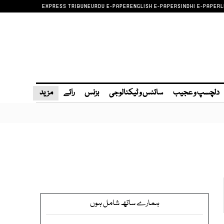
EXPRESS TRIBUNE
URDU E-PAPER
ENGLISH E-PAPER
SINDHI E-PAPER
L
دلچسپ و عجیب
سائنس و ٹیکنالوجی
بزنس
رائے
مزید
ہمارے ساتھ شامل ہوں