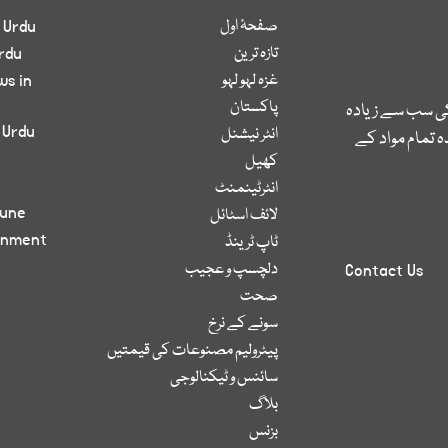
صفحۂ اول
 Urdu
تازہ ترین
rdu
غزہ لہو لہو
ws in
پاکستان
کی سب سے زیادہ
 Urdu
انٹر نیشنل
 تمام مواد کے
کھیل
انٹرٹینمنٹ
bune
لائف اسٹائل
inment
ٹاپ ٹرینڈ
دلچسپ و عجیب
Contact Us
صحت
سونے کے نرخ
پیٹرولیم مصنوعات کی قیمتیں
سائنس و ٹیکنالوجی
بلاگ
بزنس