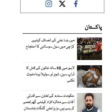
پاکستان
میر رضا علی کے انصاف کیلیے
کراچی میں سول سوسائٹی کا احتجاج
لاہور میں 40 سالہ خاتون کے قتل کا
ڈراپ سین، شوہر اور سوتیلا بیٹا ملوث
نکلے
حکومت سندھ کے تعاون سے قدرتی
آفات سے متاثرہ افراد کیلئے گھر تعمیر
کر رہے ہیں، وزیراعلیٰ گلگت بلتستان