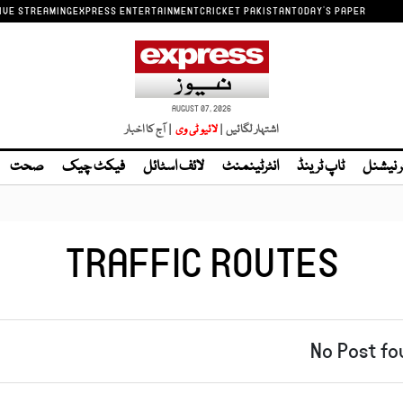
IVE STREAMING
EXPRESS ENTERTAINMENT
CRICKET PAKISTAN
TODAY'S PAPER
AUGUST 07, 2026
اشتہار لگائیں |
| آج کا اخبار
ر نیشنل
ٹاپ ٹرینڈ
انٹرٹینمنٹ
لائف اسٹائل
فیکٹ چیک
صحت
TRAFFIC ROUTES
No Post fo