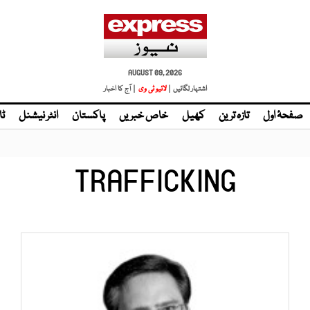
AUGUST 09, 2026
اشتہار لگائیں |
لائیو ٹی وی
| آج کا اخبار
صفحۂ اول
تازہ ترین
کھیل
خاص خبریں
پاکستان
انٹر نیشنل
ٹا
TRAFFICKING