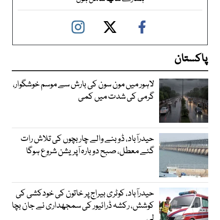
پاکستان
لاہور میں مون سون کی بارش سے موسم خوشگوار،
گرمی کی شدت میں کمی
حیدرآباد، ڈوبنے والے چار بچوں کی تلاش رات
گئے معطل، صبح دوبارہ آپریشن شروع ہوگا
حیدرآباد، کوٹری بیراج پر خاتون کی خودکشی کی
کوشش، رکشہ ڈرائیور کی سمجھداری نے جان بچا
لی