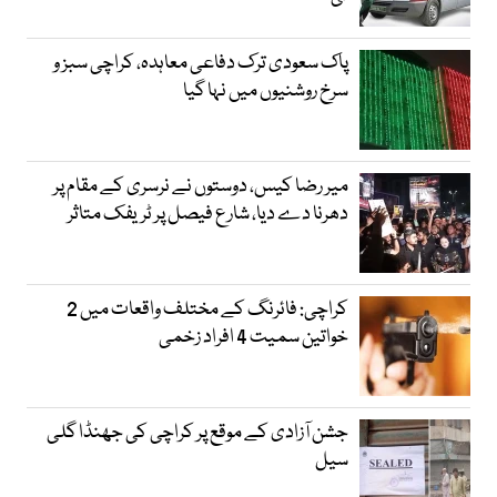
پاک سعودی ترک دفاعی معاہدہ، کراچی سبز و
سرخ روشنیوں میں نہا گیا
میر رضا کیس، دوستوں نے نرسری کے مقام پر
دھرنا دے دیا، شارع فیصل پر ٹریفک متاثر
کراچی: فائرنگ کے مختلف واقعات میں 2
خواتین سمیت 4 افراد زخمی
جشن آزادی کے موقع پر کراچی کی جھنڈا گلی
سیل