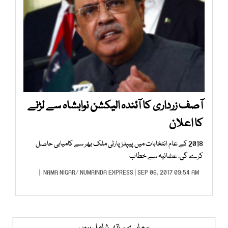
آصف زرداری کا آئندہ الیکشن نوابشاہ سے لڑنے
کا اعلان
2018 کے عام انتخابات میں پیپلز پارٹی ملک بھر سے کامیابی حاصل
کرے گی، عشائیہ سے خطاب
NAMA NIGAR
/
NUMAINDA EXPRESS
| SEP 06, 2017 09:54 AM |
ہمارے ساتھ شامل ہوں