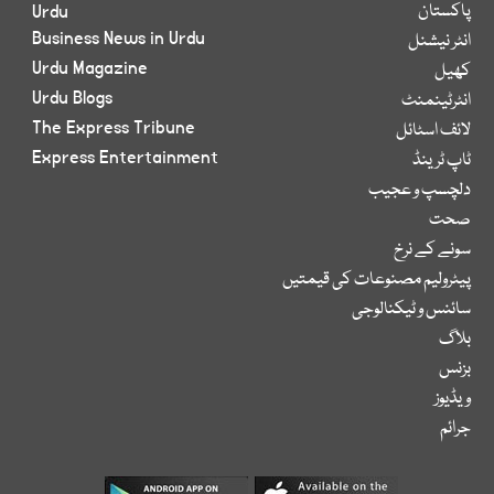
پاکستان
Urdu
Business News in Urdu
انٹر نیشنل
Urdu Magazine
کھیل
Urdu Blogs
انٹرٹینمنٹ
The Express Tribune
لائف اسٹائل
Express Entertainment
ٹاپ ٹرینڈ
دلچسپ و عجیب
صحت
سونے کے نرخ
پیٹرولیم مصنوعات کی قیمتیں
سائنس و ٹیکنالوجی
بلاگ
بزنس
ویڈیوز
جرائم