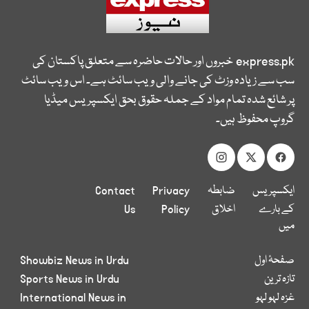
express.pk
خبروں اور حالات حاضرہ سے متعلق پاکستان کی
سب سے زیادہ وزٹ کی جانے والی ویب سائٹ ہے۔ اس ویب سائٹ
پر شائع شدہ تمام مواد کے جملہ حقوق بحق ایکسپریس میڈیا
گروپ محفوظ ہیں۔
ایکسپریس
ضابطہ
Privacy
Contact
کے بارے
اخلاق
Policy
Us
میں
صفحۂ اول
Showbiz News in Urdu
تازہ ترین
Sports News in Urdu
غزہ لہو لہو
International News in