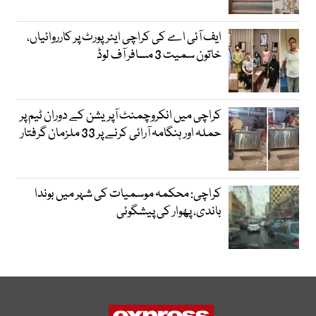
ایف آئی اے کی کراچی ایئرپورٹ پر کارروائیاں،
خاتون سمیت 3 مسافر آف لوڈ
کراچی میں انکروچمنٹ آپریشن کے دوران ٹیم پر
حملہ اور ہنگامہ آرائی کرنے پر 33 ملزمان گرفتار
کراچی: محکمہ موسمیات کی شہر میں بوندا
باندی، پھوار کی پیشگوئی